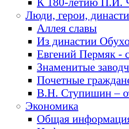
К 180-летию П.И. 
Люди, герои, династ
Аллея славы
Из династии Обух
Евгений Пермяк - 
Знаменитые заводч
Почетные граждан
В.Н. Ступишин – о
Экономика
Общая информаци