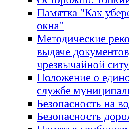
Памятка "Как убере
окна"
Методические рек
выдаче документов
чрезвычайной сит
Положение о един
службе муниципал
Безопасность на в
Безопасность дор