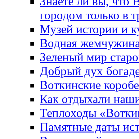
Знаете ли вы, что 
городом только в т
Музей истории и к
Водная жемчужин
Зеленый мир старо
Добрый дух богад
Воткинские короб
Как отдыхали наш
Теплоходы «Вотки
Памятные даты ис