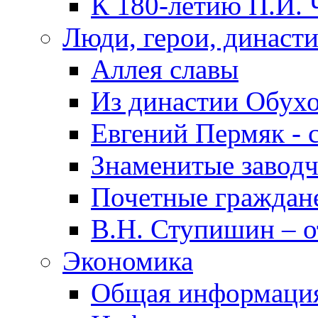
К 180-летию П.И. 
Люди, герои, династ
Аллея славы
Из династии Обух
Евгений Пермяк - 
Знаменитые заводч
Почетные граждан
В.Н. Ступишин – о
Экономика
Общая информаци