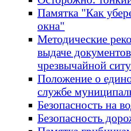
Памятка "Как убере
окна"
Методические рек
выдаче документов
чрезвычайной сит
Положение о един
службе муниципал
Безопасность на в
Безопасность дор