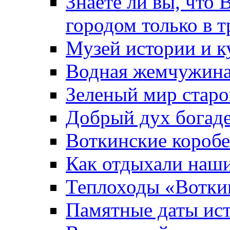
Знаете ли вы, что 
городом только в т
Музей истории и к
Водная жемчужин
Зеленый мир старо
Добрый дух богад
Воткинские короб
Как отдыхали наш
Теплоходы «Вотки
Памятные даты ис