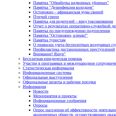
Памятка "Обработка надворных уборных"
Памятка "Дезинфекция колодцев"
Осторожно – африканская чума свиней
Птичий грипп
Памятка для родителей – вред токсикомании
Отчет о результатах оперативно-служебной д
Памятка по предупреждению подтопления
Памятка "Осторожно, клещи!"
Памятка туристам
О правилах учета беспилотных воздушных су
Профилактика дистанционных преступлений
Внимание! Ящур"
Бесплатная юридическая помощь
Участие в программах и международное сотруднич
Статистическая информация
Информационные системы
Официальные выступления
Официальные визиты и рабочие поездки
Информация
Новости
Мероприятия и проекты
Информационные сообщения
Опросы
Опрос населения об эффективности деятельн
акционерных обществ, осуществляющих оказа