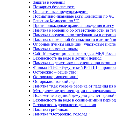
Защита населения
Пожарная безопасность
Оперативные предупреждения
Нормативно-правовые акты Комиссии по ЧС
Решения Комиссии по ЧС
Противопожарные правила поведения в лесу
Памятка населению об ответственности за те
Памятка населению по требованиям и огран
Памятка о пожарной безопасности в летний п
Опорные пункты милиции (участковые инспе
Памятка по мошенникам
Сайт Межмуниципального отдела МВД Росси
Безопасность на воде в летний период
Памятка по действиям населения при возникн
Филиал РТРС «Удмуртский РРТПЦ»: проникнов
Осторожно – бешенство!
Осторожно, мошенники!
Осторожно: тонкий лед!
Памятка "Как уберечь ребенка от падения из 
Методические рекомендации по оперативной в
Положение о единой дежурно-диспетчерской 
Безопасность на воде в осенне-зимний период
Безопасность дорожного движения
Памятка грибникам
Памятка "Осторожно, гололед!"