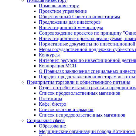
Помощь инвестору
Помощь инвестору
Проектное управление
Общественный Совет по инвестициям
Предложения для инвесторов
Инвестиционный меморандум
Сопровождение проектов по принципу "Oдно
Инвестиционные проекты реализуемые, план
Нормативные документы по инвестиционной д
Меры государственной поддержки субъектов 
Конкурсы
Интернет-ресурсы по инвестиционной деятел
Корпорация МСП
О Правилах заключения специальных инвест
Порядок предоставления инвесторам льготны
Предприятия торговли и общественного питания
Отдел потребительского рынка и предприним
Список продовольственных магазинов
Гостиницы
Кафе, бистро
Cписок рынков и ярмарок
Список непродовольственных магазинов
Социальная сфера
Образование
Медицинские организации города Воткинска