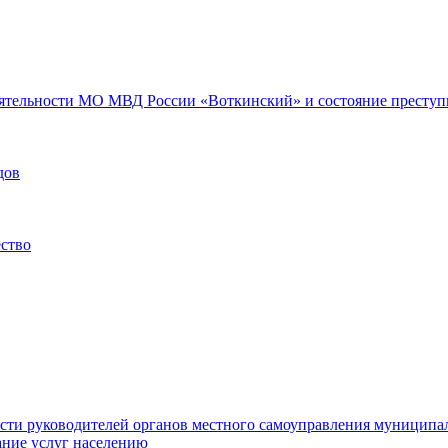
еятельности МО МВД России «Воткинский» и состояние преступн
дов
ество
ости руководителей органов местного самоуправления муниципа
ние услуг населению