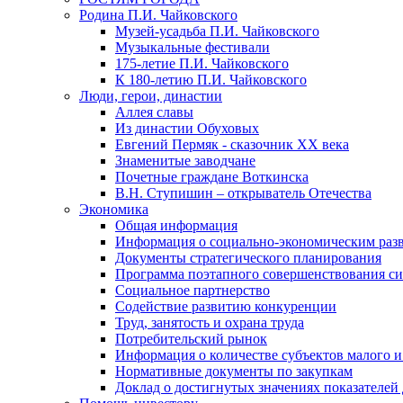
Родина П.И. Чайковского
Музей-усадьба П.И. Чайковского
Музыкальные фестивали
175-летие П.И. Чайковского
К 180-летию П.И. Чайковского
Люди, герои, династии
Аллея славы
Из династии Обуховых
Евгений Пермяк - сказочник XX века
Знаменитые заводчане
Почетные граждане Воткинска
В.Н. Ступишин – открыватель Отечества
Экономика
Общая информация
Информация о социально-экономическим раз
Документы стратегического планирования
Программа поэтапного совершенствования си
Социальное партнерство
Содействие развитию конкуренции
Труд, занятость и охрана труда
Потребительский рынок
Информация о количестве субъектов малого и
Нормативные документы по закупкам
Доклад о достигнутых значениях показателей