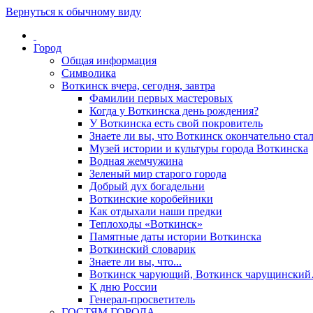
Вернуться к обычному виду
Город
Общая информация
Символика
Воткинск вчера, сегодня, завтра
Фамилии первых мастеровых
Когда у Воткинска день рождения?
У Воткинска есть свой покровитель
Знаете ли вы, что Воткинск окончательно стал
Музей истории и культуры города Воткинска
Водная жемчужина
Зеленый мир старого города
Добрый дух богадельни
Воткинские коробейники
Как отдыхали наши предки
Теплоходы «Воткинск»
Памятные даты истории Воткинска
Воткинский словарик
Знаете ли вы, что...
Воткинск чарующий, Воткинск чарущински
К дню России
Генерал-просветитель
ГОСТЯМ ГОРОДА