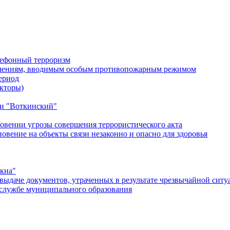
лефонный терроризм
ичениям, вводимым особым противопожарным режимом
ериод
кторы)
и "Воткинский"
овении угрозы совершения террористического акта
ение на объекты связи незаконно и опасно для здоровья
окна"
ыдаче документов, утраченных в результате чрезвычайной ситу
службе муниципального образования