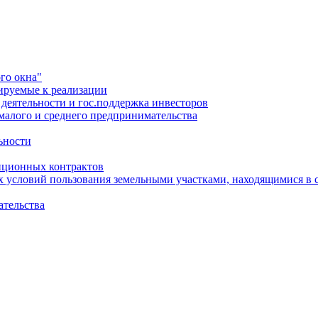
го окна"
ируемые к реализации
еятельности и гос.поддержка инвесторов
малого и среднего предпринимательства
ьности
иционных контрактов
х условий пользования земельными участками, находящимися в 
ательства