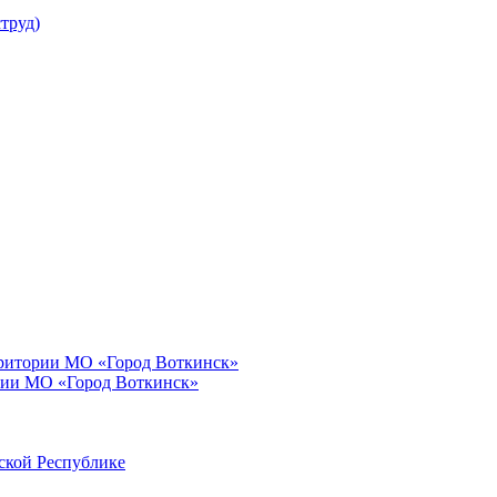
труд)
рритории МО «Город Воткинск»
рии МО «Город Воткинск»
ской Республике