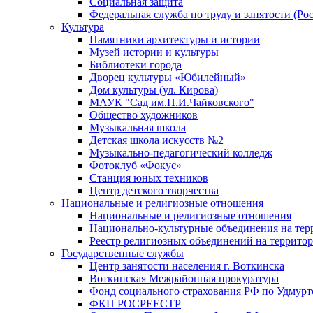
Социальная защита
Федеральная служба по труду и занятости (Рос
Культура
Памятники архитектуры и истории
Музей истории и культуры
Библиотеки города
Дворец культуры «Юбилейный»
Дом культуры (ул. Кирова)
МАУК "Сад им.П.И.Чайковского"
Общество художников
Музыкальная школа
Детская школа искусств №2
Музыкально-педагогический колледж
Фотоклуб «Фокус»
Станция юных техников
Центр детского творчества
Национальные и религиозные отношения
Национальные и религиозные отношения
Национально-культурные объединения на те
Реестр религиозных объединений на террито
Государственные службы
Центр занятости населения г. Воткинска
Воткинская Межрайонная прокуратура
Фонд социального страхования РФ по Удмурт
ФКП РОСРЕЕСТР