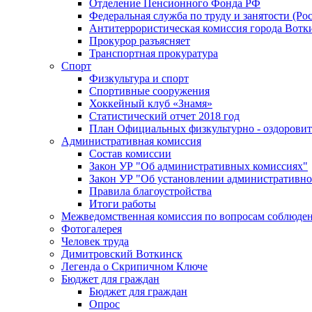
Отделение Пенсионного Фонда РФ
Федеральная служба по труду и занятости (Рос
Антитеррористическая комиссия города Вотк
Прокурор разъясняет
Транспортная прокуратура
Спорт
Физкультура и спорт
Спортивные сооружения
Хоккейный клуб «Знамя»
Статистический отчет 2018 год
План Официальных физкультурно - оздоровит
Административная комиссия
Состав комиссии
Закон УР "Об административных комиссиях"
Закон УР "Об установлении административно
Правила благоустройства
Итоги работы
Межведомственная комиссия по вопросам соблюдени
Фотогалерея
Человек труда
Димитровский Воткинск
Легенда о Скрипичном Ключе
Бюджет для граждан
Бюджет для граждан
Опрос