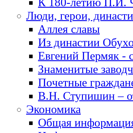
К 180-летию П.И. 
Люди, герои, династ
Аллея славы
Из династии Обух
Евгений Пермяк - 
Знаменитые заводч
Почетные граждан
В.Н. Ступишин – о
Экономика
Общая информаци