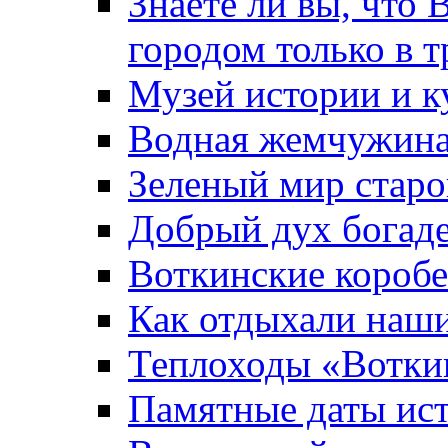
Знаете ли вы, что 
городом только в т
Музей истории и к
Водная жемчужин
Зеленый мир старо
Добрый дух богад
Воткинские короб
Как отдыхали наш
Теплоходы «Вотки
Памятные даты ис