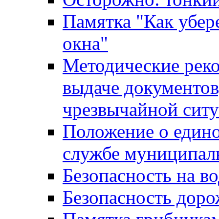
Памятка "Как убере
окна"
Методические рек
выдаче документов
чрезвычайной сит
Положение о един
службе муниципал
Безопасность на в
Безопасность дор