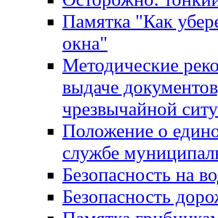
Памятка "Как убере
окна"
Методические рек
выдаче документов
чрезвычайной сит
Положение о един
службе муниципал
Безопасность на в
Безопасность дор