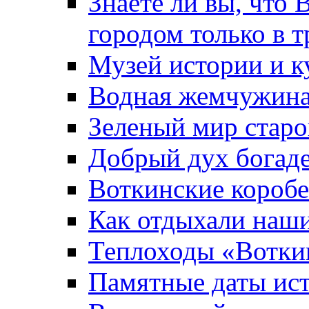
Знаете ли вы, что 
городом только в т
Музей истории и к
Водная жемчужин
Зеленый мир старо
Добрый дух богад
Воткинские короб
Как отдыхали наш
Теплоходы «Вотки
Памятные даты ис