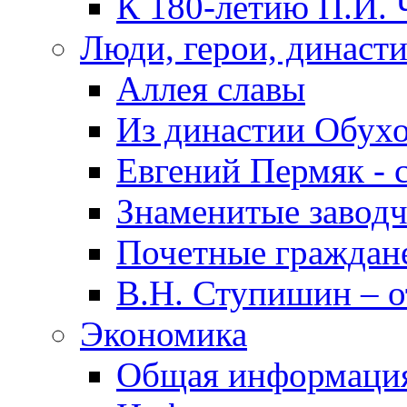
К 180-летию П.И. 
Люди, герои, династ
Аллея славы
Из династии Обух
Евгений Пермяк - 
Знаменитые заводч
Почетные граждан
В.Н. Ступишин – о
Экономика
Общая информаци