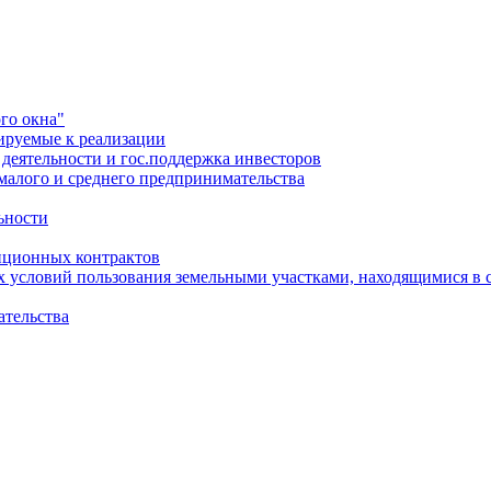
го окна"
ируемые к реализации
еятельности и гос.поддержка инвесторов
малого и среднего предпринимательства
ьности
иционных контрактов
х условий пользования земельными участками, находящимися в 
ательства