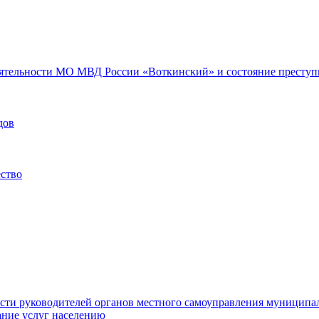
еятельности МО МВД России «Воткинский» и состояние преступн
дов
ество
ости руководителей органов местного самоуправления муниципа
ние услуг населению