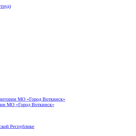
труд)
рритории МО «Город Воткинск»
рии МО «Город Воткинск»
ской Республике