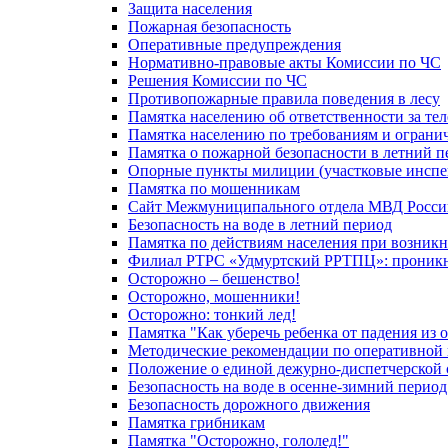
Защита населения
Пожарная безопасность
Оперативные предупреждения
Нормативно-правовые акты Комиссии по ЧС
Решения Комиссии по ЧС
Противопожарные правила поведения в лесу
Памятка населению об ответственности за те
Памятка населению по требованиям и огран
Памятка о пожарной безопасности в летний п
Опорные пункты милиции (участковые инспе
Памятка по мошенникам
Сайт Межмуниципального отдела МВД Росси
Безопасность на воде в летний период
Памятка по действиям населения при возникн
Филиал РТРС «Удмуртский РРТПЦ»: проникнов
Осторожно – бешенство!
Осторожно, мошенники!
Осторожно: тонкий лед!
Памятка "Как уберечь ребенка от падения из 
Методические рекомендации по оперативной в
Положение о единой дежурно-диспетчерской 
Безопасность на воде в осенне-зимний период
Безопасность дорожного движения
Памятка грибникам
Памятка "Осторожно, гололед!"