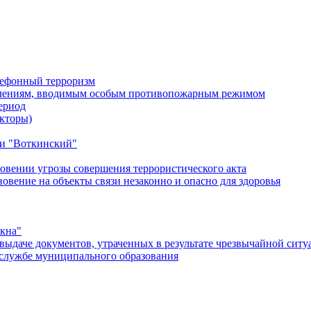
лефонный терроризм
ичениям, вводимым особым противопожарным режимом
ериод
кторы)
и "Воткинский"
овении угрозы совершения террористического акта
ение на объекты связи незаконно и опасно для здоровья
окна"
ыдаче документов, утраченных в результате чрезвычайной ситу
службе муниципального образования