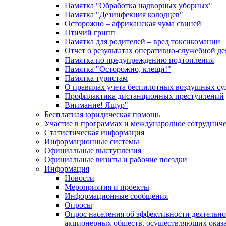
Памятка "Обработка надворных уборных"
Памятка "Дезинфекция колодцев"
Осторожно – африканская чума свиней
Птичий грипп
Памятка для родителей – вред токсикомании
Отчет о результатах оперативно-служебной д
Памятка по предупреждению подтопления
Памятка "Осторожно, клещи!"
Памятка туристам
О правилах учета беспилотных воздушных су
Профилактика дистанционных преступлений
Внимание! Ящур"
Бесплатная юридическая помощь
Участие в программах и международное сотруднич
Статистическая информация
Информационные системы
Официальные выступления
Официальные визиты и рабочие поездки
Информация
Новости
Мероприятия и проекты
Информационные сообщения
Опросы
Опрос населения об эффективности деятельн
акционерных обществ, осуществляющих оказа