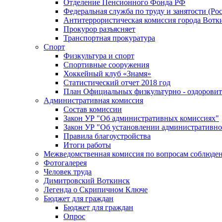
Отделение Пенсионного Фонда РФ
Федеральная служба по труду и занятости (Рос
Антитеррористическая комиссия города Вотк
Прокурор разъясняет
Транспортная прокуратура
Спорт
Физкультура и спорт
Спортивные сооружения
Хоккейный клуб «Знамя»
Статистический отчет 2018 год
План Официальных физкультурно - оздоровит
Административная комиссия
Состав комиссии
Закон УР "Об административных комиссиях"
Закон УР "Об установлении административно
Правила благоустройства
Итоги работы
Межведомственная комиссия по вопросам соблюдени
Фотогалерея
Человек труда
Димитровский Воткинск
Легенда о Скрипичном Ключе
Бюджет для граждан
Бюджет для граждан
Опрос