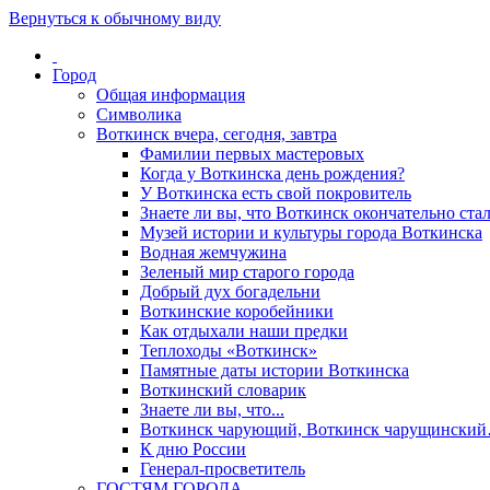
Вернуться к обычному виду
Город
Общая информация
Символика
Воткинск вчера, сегодня, завтра
Фамилии первых мастеровых
Когда у Воткинска день рождения?
У Воткинска есть свой покровитель
Знаете ли вы, что Воткинск окончательно стал
Музей истории и культуры города Воткинска
Водная жемчужина
Зеленый мир старого города
Добрый дух богадельни
Воткинские коробейники
Как отдыхали наши предки
Теплоходы «Воткинск»
Памятные даты истории Воткинска
Воткинский словарик
Знаете ли вы, что...
Воткинск чарующий, Воткинск чарущински
К дню России
Генерал-просветитель
ГОСТЯМ ГОРОДА