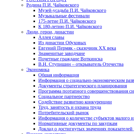
Родина П.И. Чайковского
Музей-усадьба П.И. Чайковского
Музыкальные фестивали
175-летие П.И. Чайковского
К 180-летию П.И. Чайковского
Люди, герои, династии
Аллея славы
Из династии Обуховых
Евгений Пермяк - сказочник XX века
Знаменитые заводчане
Почетные граждане Воткинска
В.Н. Ступишин – открыватель Отечества
Экономика
Общая информация
Информация о социально-экономическим раз
Документы стратегического планирования
Программа поэтапного совершенствования си
Социальное партнерство
Содействие развитию конкуренции
Труд, занятость и охрана труда
Потребительский рынок
Информация о количестве субъектов малого и
Нормативные документы по закупкам
Доклад о достигнутых значениях показателей