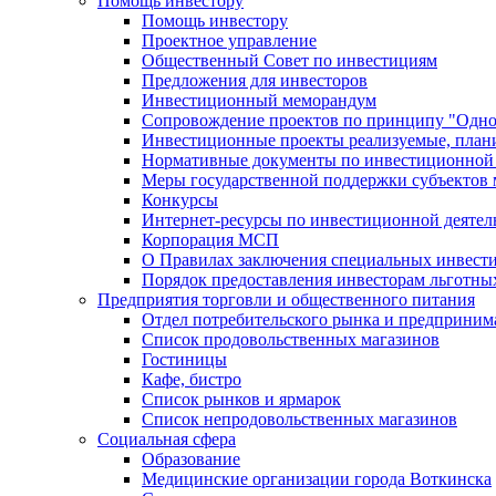
Помощь инвестору
Помощь инвестору
Проектное управление
Общественный Совет по инвестициям
Предложения для инвесторов
Инвестиционный меморандум
Сопровождение проектов по принципу "Oдно
Инвестиционные проекты реализуемые, план
Нормативные документы по инвестиционной д
Меры государственной поддержки субъектов 
Конкурсы
Интернет-ресурсы по инвестиционной деятел
Корпорация МСП
О Правилах заключения специальных инвест
Порядок предоставления инвесторам льготны
Предприятия торговли и общественного питания
Отдел потребительского рынка и предприним
Список продовольственных магазинов
Гостиницы
Кафе, бистро
Cписок рынков и ярмарок
Список непродовольственных магазинов
Социальная сфера
Образование
Медицинские организации города Воткинска