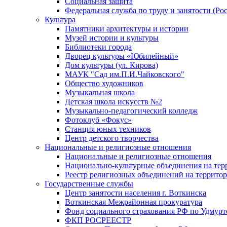
Социальная защита
Федеральная служба по труду и занятости (Рос
Культура
Памятники архитектуры и истории
Музей истории и культуры
Библиотеки города
Дворец культуры «Юбилейный»
Дом культуры (ул. Кирова)
МАУК "Сад им.П.И.Чайковского"
Общество художников
Музыкальная школа
Детская школа искусств №2
Музыкально-педагогический колледж
Фотоклуб «Фокус»
Станция юных техников
Центр детского творчества
Национальные и религиозные отношения
Национальные и религиозные отношения
Национально-культурные объединения на те
Реестр религиозных объединений на террито
Государственные службы
Центр занятости населения г. Воткинска
Воткинская Межрайонная прокуратура
Фонд социального страхования РФ по Удмурт
ФКП РОСРЕЕСТР