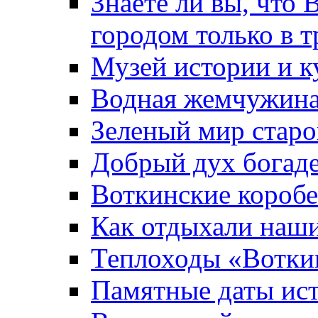
Знаете ли вы, что 
городом только в т
Музей истории и к
Водная жемчужин
Зеленый мир старо
Добрый дух богад
Воткинские короб
Как отдыхали наш
Теплоходы «Вотки
Памятные даты ис