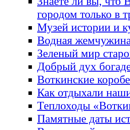
Знаете ли вы, что 
городом только в т
Музей истории и к
Водная жемчужин
Зеленый мир старо
Добрый дух богад
Воткинские короб
Как отдыхали наш
Теплоходы «Вотки
Памятные даты ис