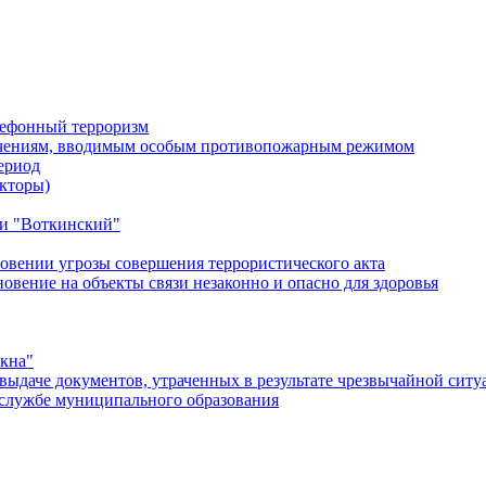
лефонный терроризм
ичениям, вводимым особым противопожарным режимом
ериод
кторы)
и "Воткинский"
овении угрозы совершения террористического акта
ение на объекты связи незаконно и опасно для здоровья
окна"
ыдаче документов, утраченных в результате чрезвычайной ситу
службе муниципального образования