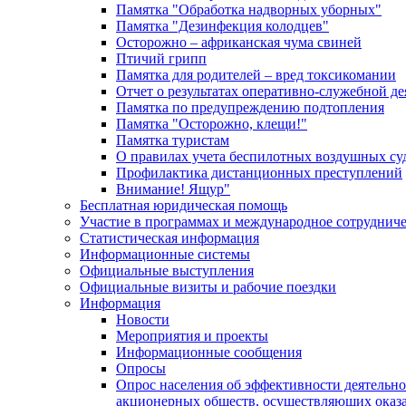
Памятка "Обработка надворных уборных"
Памятка "Дезинфекция колодцев"
Осторожно – африканская чума свиней
Птичий грипп
Памятка для родителей – вред токсикомании
Отчет о результатах оперативно-служебной д
Памятка по предупреждению подтопления
Памятка "Осторожно, клещи!"
Памятка туристам
О правилах учета беспилотных воздушных су
Профилактика дистанционных преступлений
Внимание! Ящур"
Бесплатная юридическая помощь
Участие в программах и международное сотруднич
Статистическая информация
Информационные системы
Официальные выступления
Официальные визиты и рабочие поездки
Информация
Новости
Мероприятия и проекты
Информационные сообщения
Опросы
Опрос населения об эффективности деятельн
акционерных обществ, осуществляющих оказа