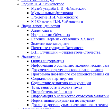
Родина П.И. Чайковского
Музей-усадьба П.И. Чайковского
Музыкальные фестивали
175-летие П.И. Чайковского
К 180-летию П.И. Чайковского
Люди, герои, династии
Аллея славы
Из династии Обуховых
Евгений Пермяк - сказочник XX века
Знаменитые заводчане
Почетные граждане Воткинска
В.Н. Ступишин – открыватель Отечества
Экономика
Общая информация
Информация о социально-экономическим раз
Документы стратегического планирования
Программа поэтапного совершенствования си
Социальное партнерство
Содействие развитию конкуренции
Труд, занятость и охрана труда
Потребительский рынок
Информация о количестве субъектов малого и
Нормативные документы по закупкам
Доклад о достигнутых значениях показателей