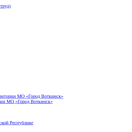
труд)
рритории МО «Город Воткинск»
рии МО «Город Воткинск»
ской Республике