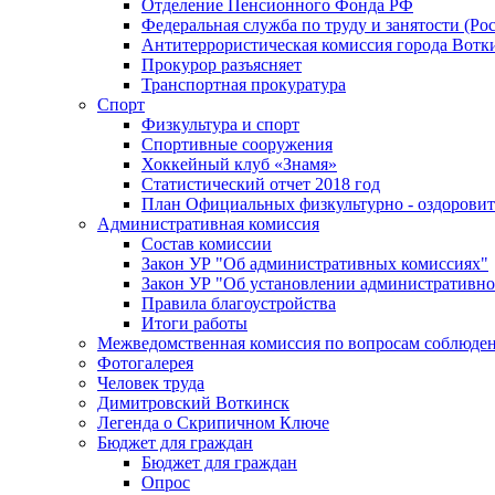
Отделение Пенсионного Фонда РФ
Федеральная служба по труду и занятости (Рос
Антитеррористическая комиссия города Вотк
Прокурор разъясняет
Транспортная прокуратура
Спорт
Физкультура и спорт
Спортивные сооружения
Хоккейный клуб «Знамя»
Статистический отчет 2018 год
План Официальных физкультурно - оздоровит
Административная комиссия
Состав комиссии
Закон УР "Об административных комиссиях"
Закон УР "Об установлении административно
Правила благоустройства
Итоги работы
Межведомственная комиссия по вопросам соблюдени
Фотогалерея
Человек труда
Димитровский Воткинск
Легенда о Скрипичном Ключе
Бюджет для граждан
Бюджет для граждан
Опрос