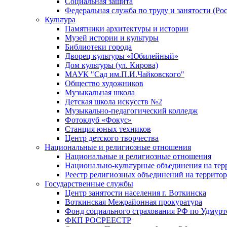
Социальная защита
Федеральная служба по труду и занятости (Рос
Культура
Памятники архитектуры и истории
Музей истории и культуры
Библиотеки города
Дворец культуры «Юбилейный»
Дом культуры (ул. Кирова)
МАУК "Сад им.П.И.Чайковского"
Общество художников
Музыкальная школа
Детская школа искусств №2
Музыкально-педагогический колледж
Фотоклуб «Фокус»
Станция юных техников
Центр детского творчества
Национальные и религиозные отношения
Национальные и религиозные отношения
Национально-культурные объединения на те
Реестр религиозных объединений на террито
Государственные службы
Центр занятости населения г. Воткинска
Воткинская Межрайонная прокуратура
Фонд социального страхования РФ по Удмурт
ФКП РОСРЕЕСТР