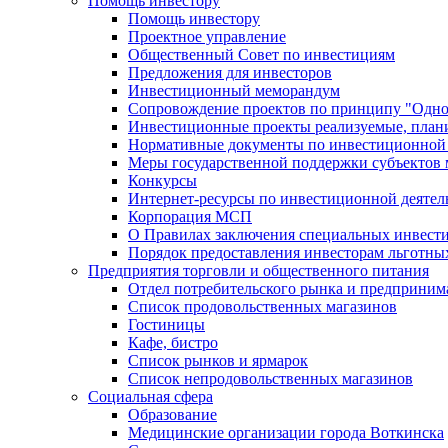
Помощь инвестору
Помощь инвестору
Проектное управление
Общественный Совет по инвестициям
Предложения для инвесторов
Инвестиционный меморандум
Сопровождение проектов по принципу "Oдно
Инвестиционные проекты реализуемые, план
Нормативные документы по инвестиционной д
Меры государственной поддержки субъектов 
Конкурсы
Интернет-ресурсы по инвестиционной деятел
Корпорация МСП
О Правилах заключения специальных инвест
Порядок предоставления инвесторам льготны
Предприятия торговли и общественного питания
Отдел потребительского рынка и предприним
Список продовольственных магазинов
Гостиницы
Кафе, бистро
Cписок рынков и ярмарок
Список непродовольственных магазинов
Социальная сфера
Образование
Медицинские организации города Воткинска