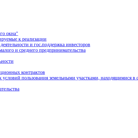
го окна"
ируемые к реализации
еятельности и гос.поддержка инвесторов
малого и среднего предпринимательства
ьности
иционных контрактов
х условий пользования земельными участками, находящимися в 
ательства