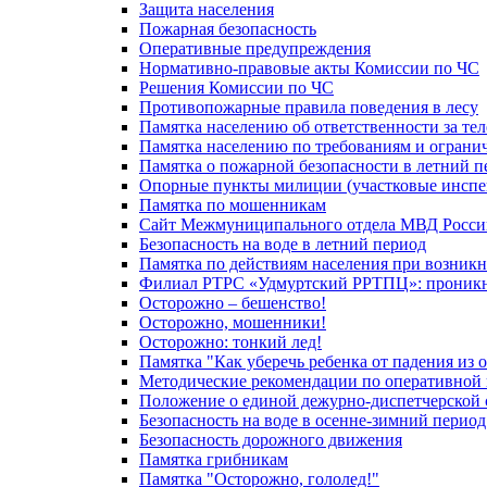
Защита населения
Пожарная безопасность
Оперативные предупреждения
Нормативно-правовые акты Комиссии по ЧС
Решения Комиссии по ЧС
Противопожарные правила поведения в лесу
Памятка населению об ответственности за те
Памятка населению по требованиям и огран
Памятка о пожарной безопасности в летний п
Опорные пункты милиции (участковые инспе
Памятка по мошенникам
Сайт Межмуниципального отдела МВД Росси
Безопасность на воде в летний период
Памятка по действиям населения при возникн
Филиал РТРС «Удмуртский РРТПЦ»: проникнов
Осторожно – бешенство!
Осторожно, мошенники!
Осторожно: тонкий лед!
Памятка "Как уберечь ребенка от падения из 
Методические рекомендации по оперативной в
Положение о единой дежурно-диспетчерской 
Безопасность на воде в осенне-зимний период
Безопасность дорожного движения
Памятка грибникам
Памятка "Осторожно, гололед!"