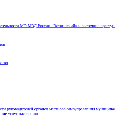
еятельности МО МВД России «Воткинский» и состояние преступн
дов
ество
ости руководителей органов местного самоуправления муниципа
ние услуг населению