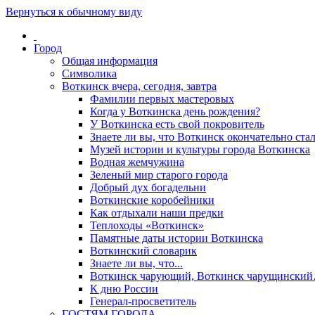
Вернуться к обычному виду
Город
Общая информация
Символика
Воткинск вчера, сегодня, завтра
Фамилии первых мастеровых
Когда у Воткинска день рождения?
У Воткинска есть свой покровитель
Знаете ли вы, что Воткинск окончательно стал
Музей истории и культуры города Воткинска
Водная жемчужина
Зеленый мир старого города
Добрый дух богадельни
Воткинские коробейники
Как отдыхали наши предки
Теплоходы «Воткинск»
Памятные даты истории Воткинска
Воткинский словарик
Знаете ли вы, что...
Воткинск чарующий, Воткинск чарущински
К дню России
Генерал-просветитель
ГОСТЯМ ГОРОДА