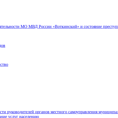
еятельности МО МВД России «Воткинский» и состояние преступн
дов
ество
ости руководителей органов местного самоуправления муниципа
ние услуг населению