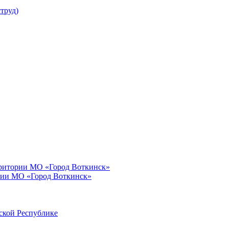
труд)
рритории МО «Город Воткинск»
рии МО «Город Воткинск»
ской Республике