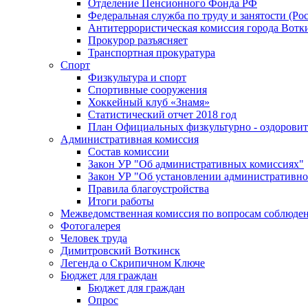
Отделение Пенсионного Фонда РФ
Федеральная служба по труду и занятости (Рос
Антитеррористическая комиссия города Вотк
Прокурор разъясняет
Транспортная прокуратура
Спорт
Физкультура и спорт
Спортивные сооружения
Хоккейный клуб «Знамя»
Статистический отчет 2018 год
План Официальных физкультурно - оздоровит
Административная комиссия
Состав комиссии
Закон УР "Об административных комиссиях"
Закон УР "Об установлении административно
Правила благоустройства
Итоги работы
Межведомственная комиссия по вопросам соблюдени
Фотогалерея
Человек труда
Димитровский Воткинск
Легенда о Скрипичном Ключе
Бюджет для граждан
Бюджет для граждан
Опрос