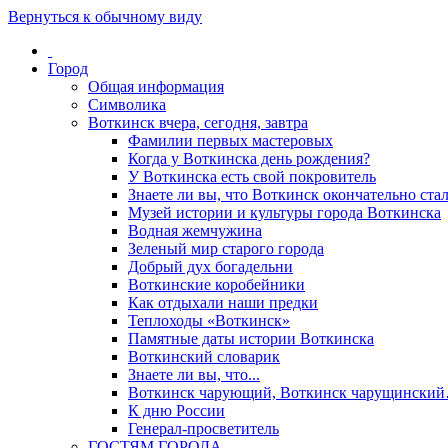
Вернуться к обычному виду
Город
Общая информация
Символика
Воткинск вчера, сегодня, завтра
Фамилии первых мастеровых
Когда у Воткинска день рождения?
У Воткинска есть свой покровитель
Знаете ли вы, что Воткинск окончательно стал
Музей истории и культуры города Воткинска
Водная жемчужина
Зеленый мир старого города
Добрый дух богадельни
Воткинские коробейники
Как отдыхали наши предки
Теплоходы «Воткинск»
Памятные даты истории Воткинска
Воткинский словарик
Знаете ли вы, что...
Воткинск чарующий, Воткинск чарущински
К дню России
Генерал-просветитель
ГОСТЯМ ГОРОДА