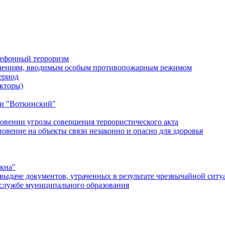
лефонный терроризм
ичениям, вводимым особым противопожарным режимом
ериод
кторы)
и "Воткинский"
овении угрозы совершения террористического акта
ение на объекты связи незаконно и опасно для здоровья
окна"
ыдаче документов, утраченных в результате чрезвычайной ситу
службе муниципального образования