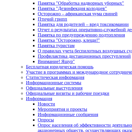
Памятка "Обработка надворных уборных"
Памятка "Дезинфекция колодцев"
Осторожно – африканская чума свиней
Птичий грипп
Памятка для родителей – вред токсикомании
Отчет о результатах оперативно-служебной д
Памятка по предупреждению подтопления
Памятка "Осторожно, клещи!"
Памятка туристам
О правилах учета беспилотных воздушных су
Профилактика дистанционных преступлений
Внимание! Ящур"
Бесплатная юридическая помощь
Участие в программах и международное сотруднич
Статистическая информация
Информационные системы
Официальные выступления
Официальные визиты и рабочие поездки
Информация
Новости
Мероприятия и проекты
Информационные сообщения
Опросы
Опрос населения об эффективности деятельн
акционерных обществ, осуществляющих оказа