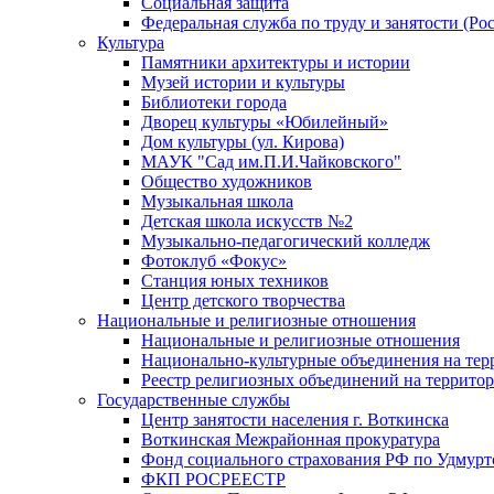
Социальная защита
Федеральная служба по труду и занятости (Рос
Культура
Памятники архитектуры и истории
Музей истории и культуры
Библиотеки города
Дворец культуры «Юбилейный»
Дом культуры (ул. Кирова)
МАУК "Сад им.П.И.Чайковского"
Общество художников
Музыкальная школа
Детская школа искусств №2
Музыкально-педагогический колледж
Фотоклуб «Фокус»
Станция юных техников
Центр детского творчества
Национальные и религиозные отношения
Национальные и религиозные отношения
Национально-культурные объединения на те
Реестр религиозных объединений на террито
Государственные службы
Центр занятости населения г. Воткинска
Воткинская Межрайонная прокуратура
Фонд социального страхования РФ по Удмурт
ФКП РОСРЕЕСТР