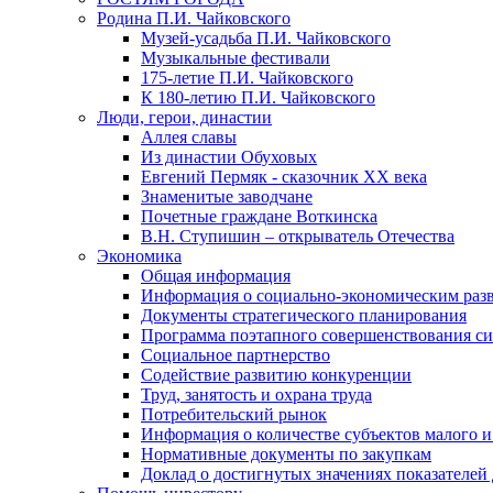
Родина П.И. Чайковского
Музей-усадьба П.И. Чайковского
Музыкальные фестивали
175-летие П.И. Чайковского
К 180-летию П.И. Чайковского
Люди, герои, династии
Аллея славы
Из династии Обуховых
Евгений Пермяк - сказочник XX века
Знаменитые заводчане
Почетные граждане Воткинска
В.Н. Ступишин – открыватель Отечества
Экономика
Общая информация
Информация о социально-экономическим раз
Документы стратегического планирования
Программа поэтапного совершенствования си
Социальное партнерство
Содействие развитию конкуренции
Труд, занятость и охрана труда
Потребительский рынок
Информация о количестве субъектов малого и
Нормативные документы по закупкам
Доклад о достигнутых значениях показателей