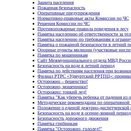
Защита населения
Пожарная безопасность
Оперативные предупреждения
Нормативно-правовые акты Комиссии по ЧС
Решения Комиссии по ЧС
Противопожарные правила поведения в лесу
Памятка населению об ответственности за те
Памятка населению по требованиям и огран
Памятка о пожарной безопасности в летний п
Опорные пункты милиции (участковые инспе
Памятка по мошенникам
Сайт Межмуниципального отдела МВД Росси
Безопасность на воде в летний период
Памятка по действиям населения при возникн
Филиал РТРС «Удмуртский РРТПЦ»: проникнов
Осторожно – бешенство!
Осторожно, мошенники!
Осторожно: тонкий лед!
Памятка "Как уберечь ребенка от падения из 
Методические рекомендации по оперативной в
Положение о единой дежурно-диспетчерской 
Безопасность на воде в осенне-зимний период
Безопасность дорожного движения
Памятка грибникам
Памятка "Осторожно, гололед!"