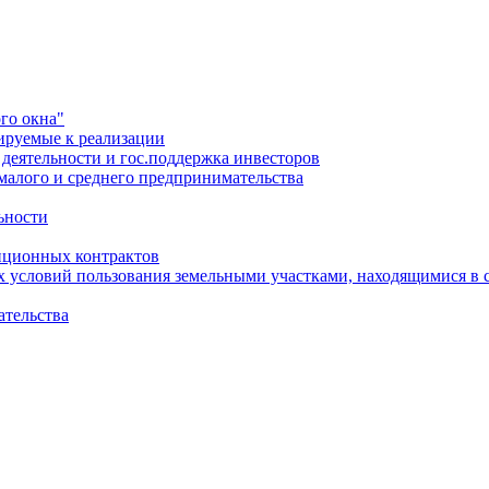
го окна"
ируемые к реализации
еятельности и гос.поддержка инвесторов
малого и среднего предпринимательства
ьности
иционных контрактов
х условий пользования земельными участками, находящимися в 
ательства