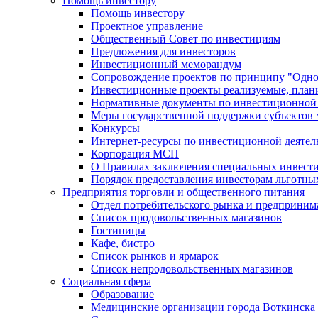
Помощь инвестору
Помощь инвестору
Проектное управление
Общественный Совет по инвестициям
Предложения для инвесторов
Инвестиционный меморандум
Сопровождение проектов по принципу "Oдно
Инвестиционные проекты реализуемые, план
Нормативные документы по инвестиционной д
Меры государственной поддержки субъектов 
Конкурсы
Интернет-ресурсы по инвестиционной деятел
Корпорация МСП
О Правилах заключения специальных инвест
Порядок предоставления инвесторам льготны
Предприятия торговли и общественного питания
Отдел потребительского рынка и предприним
Список продовольственных магазинов
Гостиницы
Кафе, бистро
Cписок рынков и ярмарок
Список непродовольственных магазинов
Социальная сфера
Образование
Медицинские организации города Воткинска