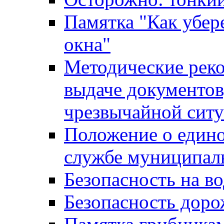
Памятка "Как убере
окна"
Методические рек
выдаче документов
чрезвычайной сит
Положение о един
службе муниципал
Безопасность на в
Безопасность дор