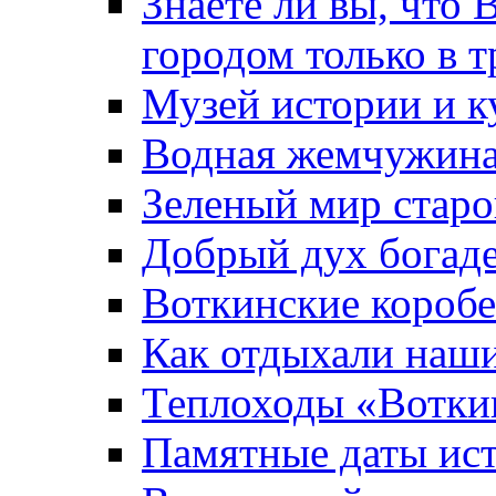
Знаете ли вы, что 
городом только в т
Музей истории и к
Водная жемчужин
Зеленый мир старо
Добрый дух богад
Воткинские короб
Как отдыхали наш
Теплоходы «Вотки
Памятные даты ис