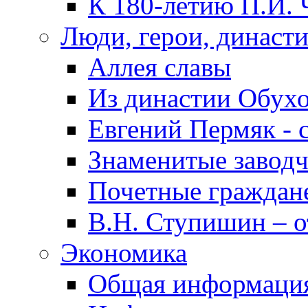
К 180-летию П.И. 
Люди, герои, династ
Аллея славы
Из династии Обух
Евгений Пермяк - 
Знаменитые заводч
Почетные граждан
В.Н. Ступишин – о
Экономика
Общая информаци