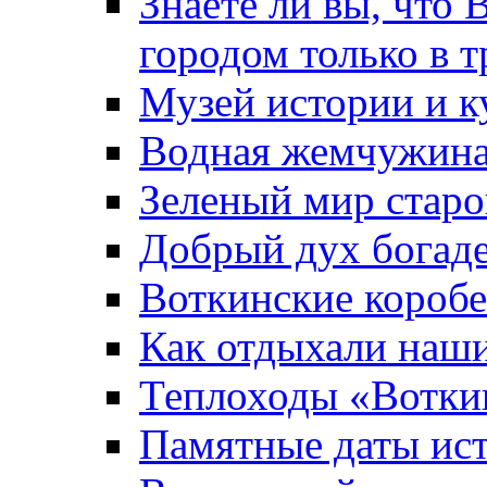
Знаете ли вы, что 
городом только в т
Музей истории и к
Водная жемчужин
Зеленый мир старо
Добрый дух богад
Воткинские короб
Как отдыхали наш
Теплоходы «Вотки
Памятные даты ис