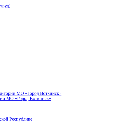
труд)
рритории МО «Город Воткинск»
рии МО «Город Воткинск»
ской Республике