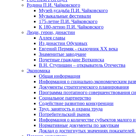
Родина П.И. Чайковского
Музей-усадьба П.И. Чайковского
Музыкальные фестивали
175-летие П.И. Чайковского
К 180-летию П.И. Чайковского
Люди, герои, династии
Аллея славы
Из династии Обуховых
Евгений Пермяк - сказочник XX века
Знаменитые заводчане
Почетные граждане Воткинска
В.Н. Ступишин – открыватель Отечества
Экономика
Общая информация
Информация о социально-экономическим раз
Документы стратегического планирования
Программа поэтапного совершенствования си
Социальное партнерство
Содействие развитию конкуренции
Труд, занятость и охрана труда
Потребительский рынок
Информация о количестве субъектов малого и
Нормативные документы по закупкам
Доклад о достигнутых значениях показателей