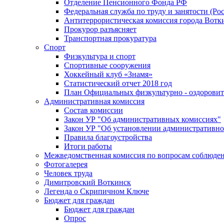
Отделение Пенсионного Фонда РФ
Федеральная служба по труду и занятости (Рос
Антитеррористическая комиссия города Вотк
Прокурор разъясняет
Транспортная прокуратура
Спорт
Физкультура и спорт
Спортивные сооружения
Хоккейный клуб «Знамя»
Статистический отчет 2018 год
План Официальных физкультурно - оздоровит
Административная комиссия
Состав комиссии
Закон УР "Об административных комиссиях"
Закон УР "Об установлении административно
Правила благоустройства
Итоги работы
Межведомственная комиссия по вопросам соблюдени
Фотогалерея
Человек труда
Димитровский Воткинск
Легенда о Скрипичном Ключе
Бюджет для граждан
Бюджет для граждан
Опрос