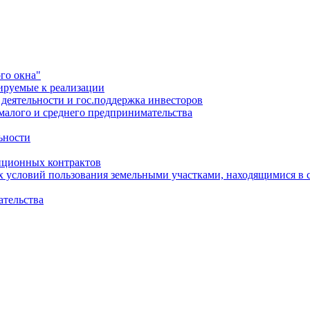
го окна"
ируемые к реализации
еятельности и гос.поддержка инвесторов
малого и среднего предпринимательства
ьности
иционных контрактов
х условий пользования земельными участками, находящимися в 
ательства