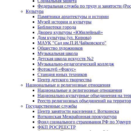
Социальная защита
Федеральная служба по труду и занятости (Рос
Культура
Памятники архитектуры и истории
Музей истории и культуры
Библиотеки города
Дворец культуры «Юбилейный»
Дом культуры (ул. Кирова)
МАУК "Сад им.П.И.Чайковского"
Общество художников
Музыкальная школа
Детская школа искусств №2
Музыкально-педагогический колледж
Фотоклуб «Фокус»
Станция юных техников
Центр детского творчества
Национальные и религиозные отношения
Национальные и религиозные отношения
Национально-культурные объединения на те
Реестр религиозных объединений на террито
Государственные службы
Центр занятости населения г. Воткинска
Воткинская Межрайонная прокуратура
Фонд социального страхования РФ по Удмурт
ФКП РОСРЕЕСТР