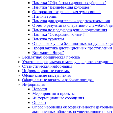
Памятка "Обработка надворных уборных"
Памятка "Дезинфекция колодцев"
Осторожно – африканская чума свиней
Птичий грипп
Памятка для родителей – вред токсикомании
Отчет о результатах оперативно-служебной д
Памятка по предупреждению подтопления
Памятка "Осторожно, клещи!"
Памятка туристам
О правилах учета беспилотных воздушных су
Профилактика дистанционных преступлений
Внимание! Ящур"
Бесплатная юридическая помощь
Участие в программах и международное сотруднич
Статистическая информация
Информационные системы
Официальные выступления
Официальные визиты и рабочие поездки
Информация
Новости
Мероприятия и проекты
Информационные сообщения
Опросы
Опрос населения об эффективности деятельн
акционерных обществ, осуществляющих оказа