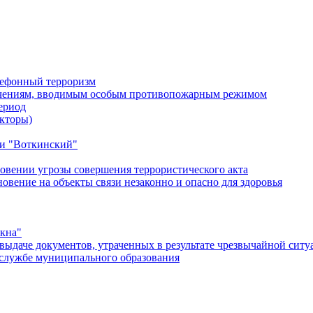
лефонный терроризм
ичениям, вводимым особым противопожарным режимом
ериод
кторы)
и "Воткинский"
овении угрозы совершения террористического акта
ение на объекты связи незаконно и опасно для здоровья
окна"
ыдаче документов, утраченных в результате чрезвычайной ситу
службе муниципального образования