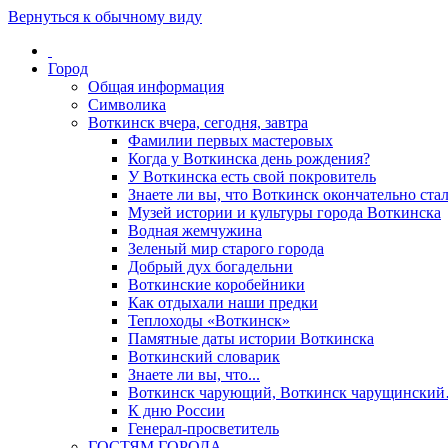
Вернуться к обычному виду
Город
Общая информация
Символика
Воткинск вчера, сегодня, завтра
Фамилии первых мастеровых
Когда у Воткинска день рождения?
У Воткинска есть свой покровитель
Знаете ли вы, что Воткинск окончательно стал
Музей истории и культуры города Воткинска
Водная жемчужина
Зеленый мир старого города
Добрый дух богадельни
Воткинские коробейники
Как отдыхали наши предки
Теплоходы «Воткинск»
Памятные даты истории Воткинска
Воткинский словарик
Знаете ли вы, что...
Воткинск чарующий, Воткинск чарущински
К дню России
Генерал-просветитель
ГОСТЯМ ГОРОДА