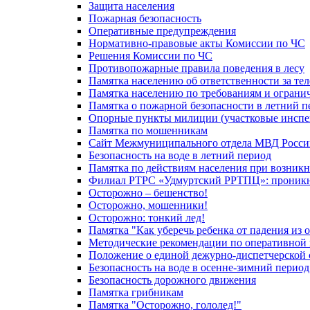
Защита населения
Пожарная безопасность
Оперативные предупреждения
Нормативно-правовые акты Комиссии по ЧС
Решения Комиссии по ЧС
Противопожарные правила поведения в лесу
Памятка населению об ответственности за те
Памятка населению по требованиям и огран
Памятка о пожарной безопасности в летний п
Опорные пункты милиции (участковые инспе
Памятка по мошенникам
Сайт Межмуниципального отдела МВД Росси
Безопасность на воде в летний период
Памятка по действиям населения при возникн
Филиал РТРС «Удмуртский РРТПЦ»: проникнов
Осторожно – бешенство!
Осторожно, мошенники!
Осторожно: тонкий лед!
Памятка "Как уберечь ребенка от падения из 
Методические рекомендации по оперативной в
Положение о единой дежурно-диспетчерской 
Безопасность на воде в осенне-зимний период
Безопасность дорожного движения
Памятка грибникам
Памятка "Осторожно, гололед!"