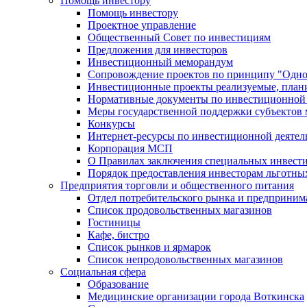
Помощь инвестору
Помощь инвестору
Проектное управление
Общественный Совет по инвестициям
Предложения для инвесторов
Инвестиционный меморандум
Сопровождение проектов по принципу "Oдно
Инвестиционные проекты реализуемые, план
Нормативные документы по инвестиционной д
Меры государственной поддержки субъектов 
Конкурсы
Интернет-ресурсы по инвестиционной деятел
Корпорация МСП
О Правилах заключения специальных инвест
Порядок предоставления инвесторам льготны
Предприятия торговли и общественного питания
Отдел потребительского рынка и предприним
Список продовольственных магазинов
Гостиницы
Кафе, бистро
Cписок рынков и ярмарок
Список непродовольственных магазинов
Социальная сфера
Образование
Медицинские организации города Воткинска