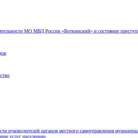
еятельности МО МВД России «Воткинский» и состояние преступн
дов
ество
ости руководителей органов местного самоуправления муниципа
ние услуг населению