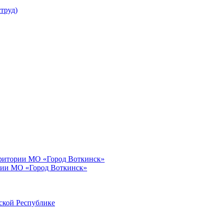
труд)
рритории МО «Город Воткинск»
рии МО «Город Воткинск»
ской Республике