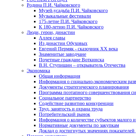
Родина П.И. Чайковского
Музей-усадьба П.И. Чайковского
Музыкальные фестивали
175-летие П.И. Чайковского
К 180-летию П.И. Чайковского
Люди, герои, династии
Аллея славы
Из династии Обуховых
Евгений Пермяк - сказочник XX века
Знаменитые заводчане
Почетные граждане Воткинска
В.Н. Ступишин – открыватель Отечества
Экономика
Общая информация
Информация о социально-экономическим раз
Документы стратегического планирования
Программа поэтапного совершенствования си
Социальное партнерство
Содействие развитию конкуренции
Труд, занятость и охрана труда
Потребительский рынок
Информация о количестве субъектов малого и
Нормативные документы по закупкам
Доклад о достигнутых значениях показателей