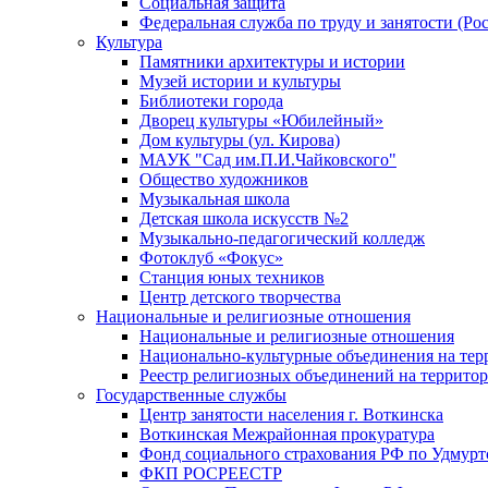
Социальная защита
Федеральная служба по труду и занятости (Рос
Культура
Памятники архитектуры и истории
Музей истории и культуры
Библиотеки города
Дворец культуры «Юбилейный»
Дом культуры (ул. Кирова)
МАУК "Сад им.П.И.Чайковского"
Общество художников
Музыкальная школа
Детская школа искусств №2
Музыкально-педагогический колледж
Фотоклуб «Фокус»
Станция юных техников
Центр детского творчества
Национальные и религиозные отношения
Национальные и религиозные отношения
Национально-культурные объединения на те
Реестр религиозных объединений на террито
Государственные службы
Центр занятости населения г. Воткинска
Воткинская Межрайонная прокуратура
Фонд социального страхования РФ по Удмурт
ФКП РОСРЕЕСТР