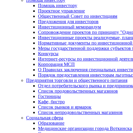
Помощь инвестору
Помощь инвестору
Проектное управление
Общественный Совет по инвестициям
Предложения для инвесторов
Инвестиционный меморандум
Сопровождение проектов по принципу "Oдно
Инвестиционные проекты реализуемые, план
Нормативные документы по инвестиционной д
Меры государственной поддержки субъектов 
Конкурсы
Интернет-ресурсы по инвестиционной деятел
Корпорация МСП
О Правилах заключения специальных инвест
Порядок предоставления инвесторам льготны
Предприятия торговли и общественного питания
Отдел потребительского рынка и предприним
Список продовольственных магазинов
Гостиницы
Кафе, бистро
Cписок рынков и ярмарок
Список непродовольственных магазинов
Социальная сфера
Образование
Медицинские организации города Воткинска