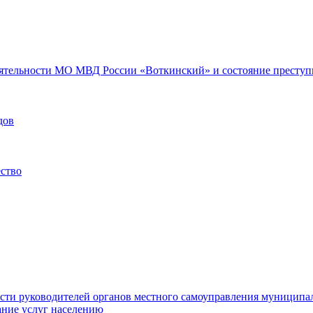
еятельности МО МВД России «Воткинский» и состояние преступн
дов
ество
ости руководителей органов местного самоуправления муниципа
ние услуг населению