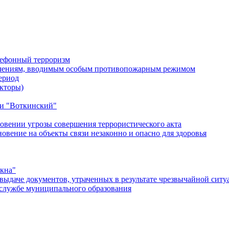
лефонный терроризм
ичениям, вводимым особым противопожарным режимом
ериод
кторы)
и "Воткинский"
овении угрозы совершения террористического акта
ение на объекты связи незаконно и опасно для здоровья
окна"
ыдаче документов, утраченных в результате чрезвычайной ситу
службе муниципального образования