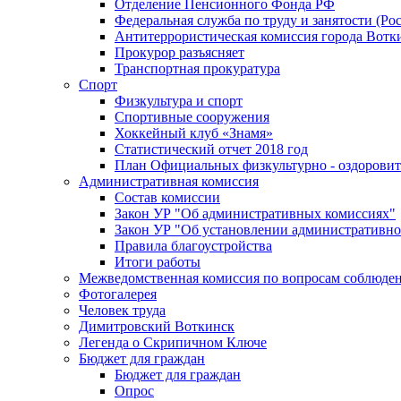
Отделение Пенсионного Фонда РФ
Федеральная служба по труду и занятости (Рос
Антитеррористическая комиссия города Вотк
Прокурор разъясняет
Транспортная прокуратура
Спорт
Физкультура и спорт
Спортивные сооружения
Хоккейный клуб «Знамя»
Статистический отчет 2018 год
План Официальных физкультурно - оздоровит
Административная комиссия
Состав комиссии
Закон УР "Об административных комиссиях"
Закон УР "Об установлении административно
Правила благоустройства
Итоги работы
Межведомственная комиссия по вопросам соблюдени
Фотогалерея
Человек труда
Димитровский Воткинск
Легенда о Скрипичном Ключе
Бюджет для граждан
Бюджет для граждан
Опрос