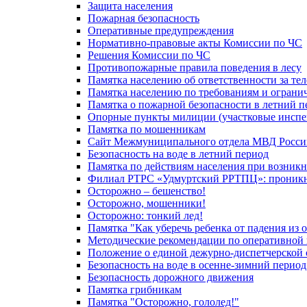
Защита населения
Пожарная безопасность
Оперативные предупреждения
Нормативно-правовые акты Комиссии по ЧС
Решения Комиссии по ЧС
Противопожарные правила поведения в лесу
Памятка населению об ответственности за те
Памятка населению по требованиям и огран
Памятка о пожарной безопасности в летний п
Опорные пункты милиции (участковые инспе
Памятка по мошенникам
Сайт Межмуниципального отдела МВД Росси
Безопасность на воде в летний период
Памятка по действиям населения при возникн
Филиал РТРС «Удмуртский РРТПЦ»: проникнов
Осторожно – бешенство!
Осторожно, мошенники!
Осторожно: тонкий лед!
Памятка "Как уберечь ребенка от падения из 
Методические рекомендации по оперативной в
Положение о единой дежурно-диспетчерской 
Безопасность на воде в осенне-зимний период
Безопасность дорожного движения
Памятка грибникам
Памятка "Осторожно, гололед!"