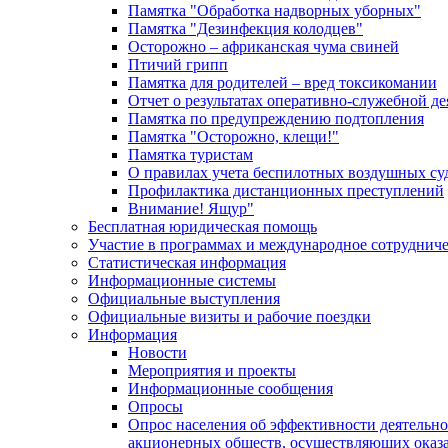
Памятка "Обработка надворных уборных"
Памятка "Дезинфекция колодцев"
Осторожно – африканская чума свиней
Птичий грипп
Памятка для родителей – вред токсикомании
Отчет о результатах оперативно-служебной д
Памятка по предупреждению подтопления
Памятка "Осторожно, клещи!"
Памятка туристам
О правилах учета беспилотных воздушных су
Профилактика дистанционных преступлений
Внимание! Ящур"
Бесплатная юридическая помощь
Участие в программах и международное сотруднич
Статистическая информация
Информационные системы
Официальные выступления
Официальные визиты и рабочие поездки
Информация
Новости
Мероприятия и проекты
Информационные сообщения
Опросы
Опрос населения об эффективности деятельн
акционерных обществ, осуществляющих оказа