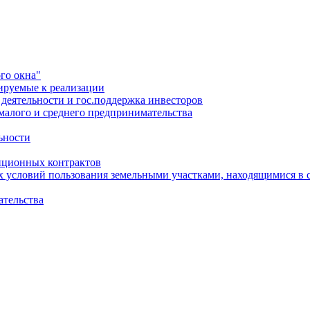
го окна"
ируемые к реализации
еятельности и гос.поддержка инвесторов
малого и среднего предпринимательства
ьности
иционных контрактов
х условий пользования земельными участками, находящимися в 
ательства