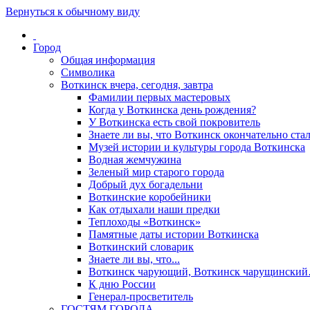
Вернуться к обычному виду
Город
Общая информация
Символика
Воткинск вчера, сегодня, завтра
Фамилии первых мастеровых
Когда у Воткинска день рождения?
У Воткинска есть свой покровитель
Знаете ли вы, что Воткинск окончательно стал
Музей истории и культуры города Воткинска
Водная жемчужина
Зеленый мир старого города
Добрый дух богадельни
Воткинские коробейники
Как отдыхали наши предки
Теплоходы «Воткинск»
Памятные даты истории Воткинска
Воткинский словарик
Знаете ли вы, что...
Воткинск чарующий, Воткинск чарущински
К дню России
Генерал-просветитель
ГОСТЯМ ГОРОДА