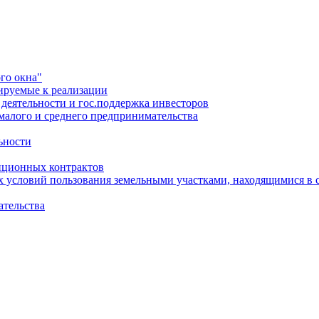
го окна"
ируемые к реализации
еятельности и гос.поддержка инвесторов
малого и среднего предпринимательства
ьности
иционных контрактов
х условий пользования земельными участками, находящимися в 
ательства