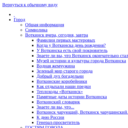
Вернуться к обычному виду
Город
Общая информация
Символика
Воткинск вчера, сегодня, завтра
Фамилии первых мастеровых
Когда у Воткинска день рождения?
У Воткинска есть свой покровитель
Знаете ли вы, что Воткинск окончательно стал
Музей истории и культуры города Воткинска
Водная жемчужина
Зеленый мир старого города
Добрый дух богадельни
Воткинские коробейники
Как отдыхали наши предки
Теплоходы «Воткинск»
Памятные даты истории Воткинска
Воткинский словарик
Знаете ли вы, что...
Воткинск чарующий, Воткинск чарущински
К дню России
Генерал-просветитель
ГОСТЯМ ГОРОДА