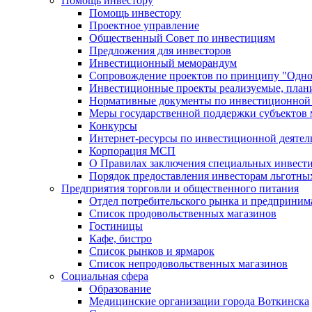
Помощь инвестору
Помощь инвестору
Проектное управление
Общественный Совет по инвестициям
Предложения для инвесторов
Инвестиционный меморандум
Сопровождение проектов по принципу "Oдно
Инвестиционные проекты реализуемые, план
Нормативные документы по инвестиционной д
Меры государственной поддержки субъектов 
Конкурсы
Интернет-ресурсы по инвестиционной деятел
Корпорация МСП
О Правилах заключения специальных инвест
Порядок предоставления инвесторам льготны
Предприятия торговли и общественного питания
Отдел потребительского рынка и предприним
Список продовольственных магазинов
Гостиницы
Кафе, бистро
Cписок рынков и ярмарок
Список непродовольственных магазинов
Социальная сфера
Образование
Медицинские организации города Воткинска