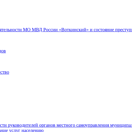
еятельности МО МВД России «Воткинский» и состояние преступн
дов
ество
ости руководителей органов местного самоуправления муниципа
ние услуг населению