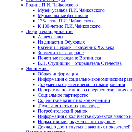
Родина П.И. Чайковского
Музей-усадьба П.И. Чайковского
Музыкальные фестивали
175-летие П.И. Чайковского
К 180-летию П.И. Чайковского
Люди, герои, династии
Аллея славы
Из династии Обуховых
Евгений Пермяк - сказочник XX века
Знаменитые заводчане
Почетные граждане Воткинска
В.Н. Ступишин – открыватель Отечества
Экономика
Общая информация
Информация о социально-экономическим раз
Документы стратегического планирования
Программа поэтапного совершенствования си
Социальное партнерство
Содействие развитию конкуренции
Труд, занятость и охрана труда
Потребительский рынок
Информация о количестве субъектов малого и
Нормативные документы по закупкам
Доклад о достигнутых значениях показателей