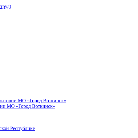
труд)
рритории МО «Город Воткинск»
рии МО «Город Воткинск»
ской Республике