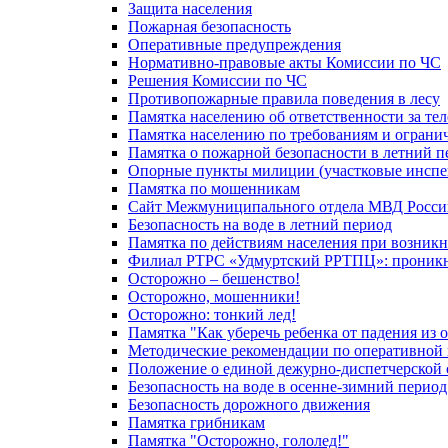
Защита населения
Пожарная безопасность
Оперативные предупреждения
Нормативно-правовые акты Комиссии по ЧС
Решения Комиссии по ЧС
Противопожарные правила поведения в лесу
Памятка населению об ответственности за те
Памятка населению по требованиям и огран
Памятка о пожарной безопасности в летний п
Опорные пункты милиции (участковые инспе
Памятка по мошенникам
Сайт Межмуниципального отдела МВД Росси
Безопасность на воде в летний период
Памятка по действиям населения при возникн
Филиал РТРС «Удмуртский РРТПЦ»: проникнов
Осторожно – бешенство!
Осторожно, мошенники!
Осторожно: тонкий лед!
Памятка "Как уберечь ребенка от падения из 
Методические рекомендации по оперативной в
Положение о единой дежурно-диспетчерской 
Безопасность на воде в осенне-зимний период
Безопасность дорожного движения
Памятка грибникам
Памятка "Осторожно, гололед!"