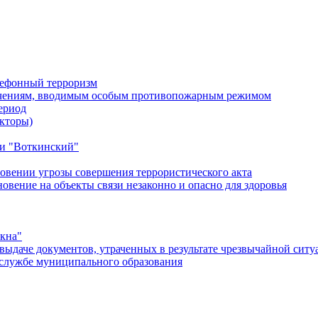
лефонный терроризм
ичениям, вводимым особым противопожарным режимом
ериод
кторы)
и "Воткинский"
овении угрозы совершения террористического акта
ение на объекты связи незаконно и опасно для здоровья
окна"
ыдаче документов, утраченных в результате чрезвычайной ситу
службе муниципального образования