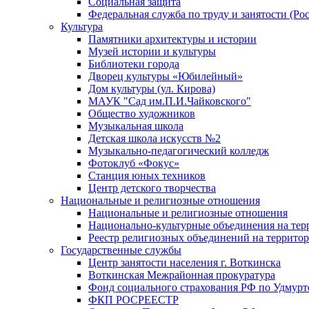
Социальная защита
Федеральная служба по труду и занятости (Рос
Культура
Памятники архитектуры и истории
Музей истории и культуры
Библиотеки города
Дворец культуры «Юбилейный»
Дом культуры (ул. Кирова)
МАУК "Сад им.П.И.Чайковского"
Общество художников
Музыкальная школа
Детская школа искусств №2
Музыкально-педагогический колледж
Фотоклуб «Фокус»
Станция юных техников
Центр детского творчества
Национальные и религиозные отношения
Национальные и религиозные отношения
Национально-культурные объединения на те
Реестр религиозных объединений на террито
Государственные службы
Центр занятости населения г. Воткинска
Воткинская Межрайонная прокуратура
Фонд социального страхования РФ по Удмурт
ФКП РОСРЕЕСТР