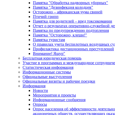
Памятка "Обработка надворных уборных"
Памятка "Дезинфекция колодцев"
Осторожно – африканская чума свиней
Птичий грипп
Памятка для родителей – вред токсикомании
Отчет о результатах оперативно-служебной д
Памятка по предупреждению подтопления
Памятка "Осторожно, клещи!"
Памятка туристам
О правилах учета беспилотных воздушных су
Профилактика дистанционных преступлений
Внимание! Ящур"
Бесплатная юридическая помощь
Участие в программах и международное сотруднич
Статистическая информация
Информационные системы
Официальные выступления
Официальные визиты и рабочие поездки
Информация
Новости
Мероприятия и проекты
Информационные сообщения
Опросы
Опрос населения об эффективности деятельн
акционерных обществ, осуществляющих оказа