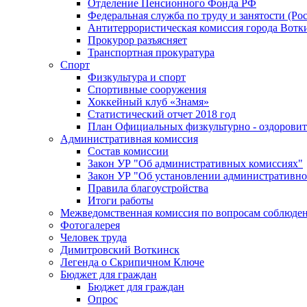
Отделение Пенсионного Фонда РФ
Федеральная служба по труду и занятости (Рос
Антитеррористическая комиссия города Вотк
Прокурор разъясняет
Транспортная прокуратура
Спорт
Физкультура и спорт
Спортивные сооружения
Хоккейный клуб «Знамя»
Статистический отчет 2018 год
План Официальных физкультурно - оздоровит
Административная комиссия
Состав комиссии
Закон УР "Об административных комиссиях"
Закон УР "Об установлении административно
Правила благоустройства
Итоги работы
Межведомственная комиссия по вопросам соблюдени
Фотогалерея
Человек труда
Димитровский Воткинск
Легенда о Скрипичном Ключе
Бюджет для граждан
Бюджет для граждан
Опрос