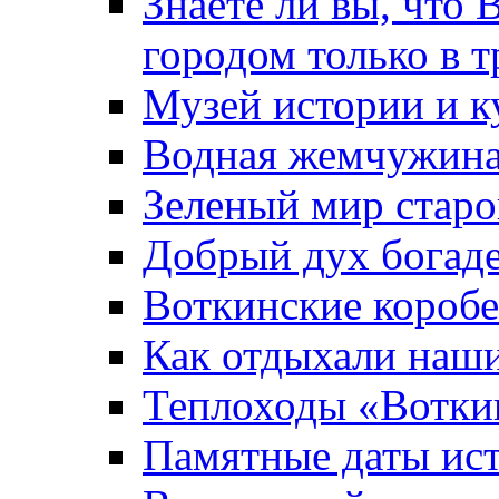
Знаете ли вы, что 
городом только в т
Музей истории и к
Водная жемчужин
Зеленый мир старо
Добрый дух богад
Воткинские короб
Как отдыхали наш
Теплоходы «Вотки
Памятные даты ис