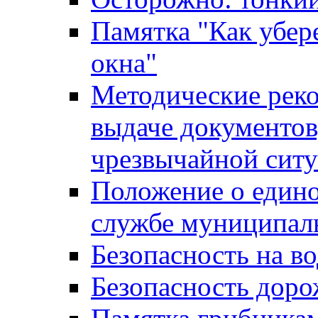
Памятка "Как убере
окна"
Методические рек
выдаче документов
чрезвычайной сит
Положение о един
службе муниципал
Безопасность на в
Безопасность дор