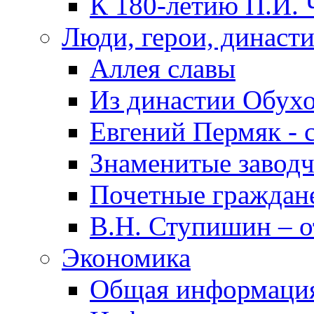
К 180-летию П.И. 
Люди, герои, династ
Аллея славы
Из династии Обух
Евгений Пермяк - 
Знаменитые заводч
Почетные граждан
В.Н. Ступишин – о
Экономика
Общая информаци