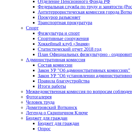
Отделение Пенсионного Фонда РФ
Федеральная служба по труду и занятости (Рос
Антитеррористическая комиссия города Вотк
Прокурор разъясняет
Транспортная прокуратура
Спорт
Физкультура и спорт
Спортивные сооружения
Хоккейный клуб «Знамя»
Статистический отчет 2018 год
План Официальных физкультурно - оздоровит
Административная комиссия
Состав комиссии
Закон УР "Об административных комиссиях"
Закон УР "Об установлении административно
Правила благоустройства
Итоги работы
Межведомственная комиссия по вопросам соблюдени
Фотогалерея
Человек труда
Димитровский Воткинск
Легенда о Скрипичном Ключе
Бюджет для граждан
Бюджет для граждан
Опрос