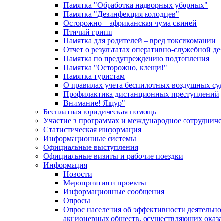
Памятка "Обработка надворных уборных"
Памятка "Дезинфекция колодцев"
Осторожно – африканская чума свиней
Птичий грипп
Памятка для родителей – вред токсикомании
Отчет о результатах оперативно-служебной д
Памятка по предупреждению подтопления
Памятка "Осторожно, клещи!"
Памятка туристам
О правилах учета беспилотных воздушных су
Профилактика дистанционных преступлений
Внимание! Ящур"
Бесплатная юридическая помощь
Участие в программах и международное сотруднич
Статистическая информация
Информационные системы
Официальные выступления
Официальные визиты и рабочие поездки
Информация
Новости
Мероприятия и проекты
Информационные сообщения
Опросы
Опрос населения об эффективности деятельн
акционерных обществ, осуществляющих оказа