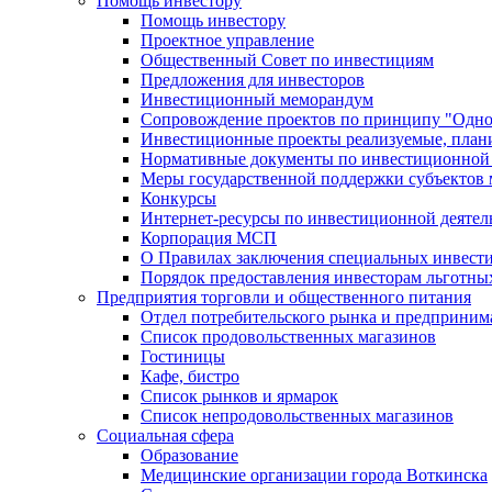
Помощь инвестору
Помощь инвестору
Проектное управление
Общественный Совет по инвестициям
Предложения для инвесторов
Инвестиционный меморандум
Сопровождение проектов по принципу "Oдно
Инвестиционные проекты реализуемые, план
Нормативные документы по инвестиционной д
Меры государственной поддержки субъектов 
Конкурсы
Интернет-ресурсы по инвестиционной деятел
Корпорация МСП
О Правилах заключения специальных инвест
Порядок предоставления инвесторам льготны
Предприятия торговли и общественного питания
Отдел потребительского рынка и предприним
Список продовольственных магазинов
Гостиницы
Кафе, бистро
Cписок рынков и ярмарок
Список непродовольственных магазинов
Социальная сфера
Образование
Медицинские организации города Воткинска