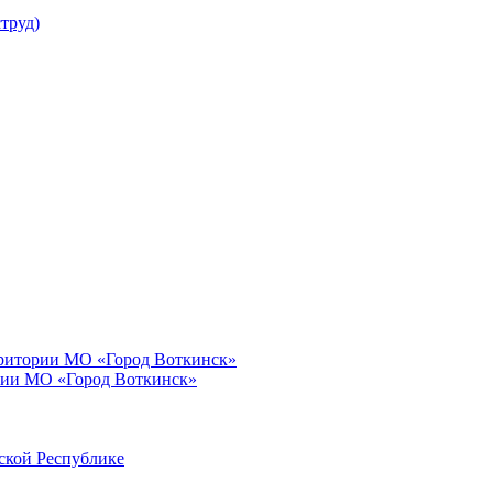
труд)
рритории МО «Город Воткинск»
рии МО «Город Воткинск»
ской Республике