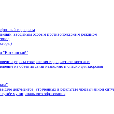
лефонный терроризм
ичениям, вводимым особым противопожарным режимом
ериод
кторы)
и "Воткинский"
овении угрозы совершения террористического акта
ение на объекты связи незаконно и опасно для здоровья
окна"
ыдаче документов, утраченных в результате чрезвычайной ситу
службе муниципального образования