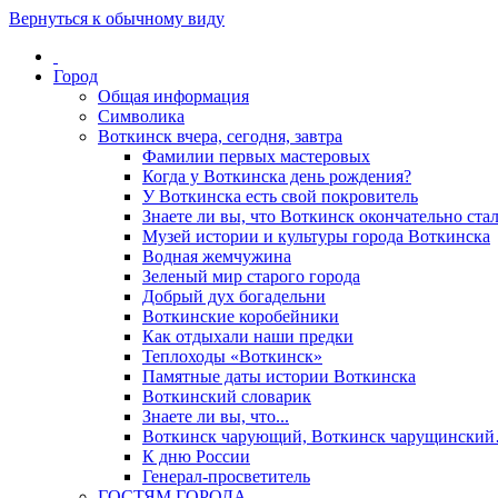
Вернуться к обычному виду
Город
Общая информация
Символика
Воткинск вчера, сегодня, завтра
Фамилии первых мастеровых
Когда у Воткинска день рождения?
У Воткинска есть свой покровитель
Знаете ли вы, что Воткинск окончательно стал
Музей истории и культуры города Воткинска
Водная жемчужина
Зеленый мир старого города
Добрый дух богадельни
Воткинские коробейники
Как отдыхали наши предки
Теплоходы «Воткинск»
Памятные даты истории Воткинска
Воткинский словарик
Знаете ли вы, что...
Воткинск чарующий, Воткинск чарущински
К дню России
Генерал-просветитель
ГОСТЯМ ГОРОДА