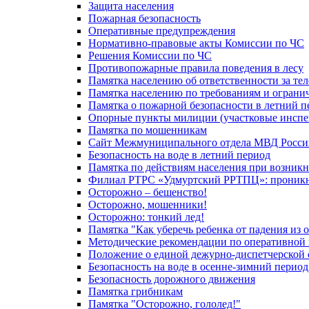
Защита населения
Пожарная безопасность
Оперативные предупреждения
Нормативно-правовые акты Комиссии по ЧС
Решения Комиссии по ЧС
Противопожарные правила поведения в лесу
Памятка населению об ответственности за те
Памятка населению по требованиям и огран
Памятка о пожарной безопасности в летний п
Опорные пункты милиции (участковые инспе
Памятка по мошенникам
Сайт Межмуниципального отдела МВД Росси
Безопасность на воде в летний период
Памятка по действиям населения при возникн
Филиал РТРС «Удмуртский РРТПЦ»: проникнов
Осторожно – бешенство!
Осторожно, мошенники!
Осторожно: тонкий лед!
Памятка "Как уберечь ребенка от падения из 
Методические рекомендации по оперативной в
Положение о единой дежурно-диспетчерской 
Безопасность на воде в осенне-зимний период
Безопасность дорожного движения
Памятка грибникам
Памятка "Осторожно, гололед!"