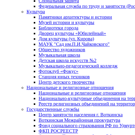
Социальная защита
Федеральная служба по труду и занятости (Рос
Культура
Памятники архитектуры и истории
Музей истории и культуры
Библиотеки города
Дворец культуры «Юбилейный»
Дом культуры (ул. Кирова)
МАУК "Сад им.П.И.Чайковского"
Общество художников
Музыкальная школа
Детская школа искусств №2
Музыкально-педагогический колледж
Фотоклуб «Фокус»
Станция юных техников
Центр детского творчества
Национальные и религиозные отношения
Национальные и религиозные отношения
Национально-культурные объединения на те
Реестр религиозных объединений на террито
Государственные службы
Центр занятости населения г. Воткинска
Воткинская Межрайонная прокуратура
Фонд социального страхования РФ по Удмурт
ФКП РОСРЕЕСТР