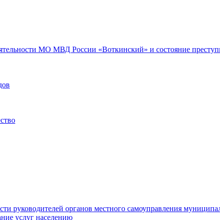
еятельности МО МВД России «Воткинский» и состояние преступн
дов
ество
ости руководителей органов местного самоуправления муниципа
ние услуг населению