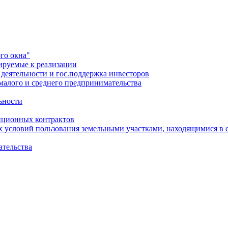
го окна"
ируемые к реализации
еятельности и гос.поддержка инвесторов
малого и среднего предпринимательства
ьности
иционных контрактов
х условий пользования земельными участками, находящимися в 
ательства