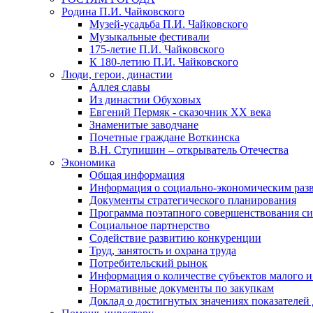
Родина П.И. Чайковского
Музей-усадьба П.И. Чайковского
Музыкальные фестивали
175-летие П.И. Чайковского
К 180-летию П.И. Чайковского
Люди, герои, династии
Аллея славы
Из династии Обуховых
Евгений Пермяк - сказочник XX века
Знаменитые заводчане
Почетные граждане Воткинска
В.Н. Ступишин – открыватель Отечества
Экономика
Общая информация
Информация о социально-экономическим раз
Документы стратегического планирования
Программа поэтапного совершенствования си
Социальное партнерство
Содействие развитию конкуренции
Труд, занятость и охрана труда
Потребительский рынок
Информация о количестве субъектов малого и
Нормативные документы по закупкам
Доклад о достигнутых значениях показателей