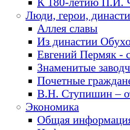
К 180-летию П.И. 
Люди, герои, династ
Аллея славы
Из династии Обух
Евгений Пермяк - 
Знаменитые заводч
Почетные граждан
В.Н. Ступишин – о
Экономика
Общая информаци