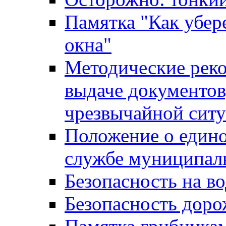
Памятка "Как убере
окна"
Методические рек
выдаче документов
чрезвычайной сит
Положение о един
службе муниципал
Безопасность на в
Безопасность дор