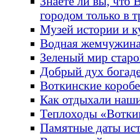
Знаете ли вы, что 
городом только в т
Музей истории и к
Водная жемчужин
Зеленый мир старо
Добрый дух богад
Воткинские короб
Как отдыхали наш
Теплоходы «Вотки
Памятные даты ис