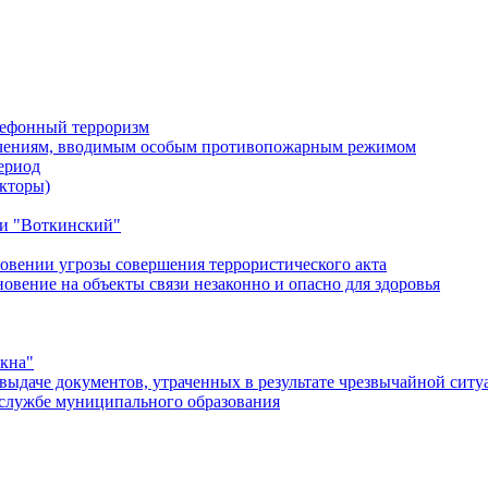
лефонный терроризм
ичениям, вводимым особым противопожарным режимом
ериод
кторы)
и "Воткинский"
овении угрозы совершения террористического акта
ение на объекты связи незаконно и опасно для здоровья
окна"
ыдаче документов, утраченных в результате чрезвычайной ситу
службе муниципального образования