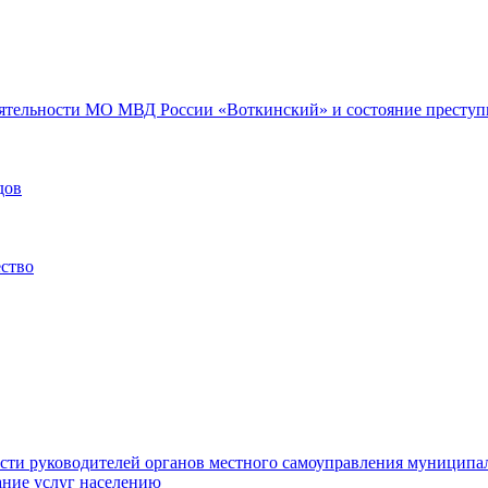
еятельности МО МВД России «Воткинский» и состояние преступн
дов
ество
ости руководителей органов местного самоуправления муниципа
ние услуг населению