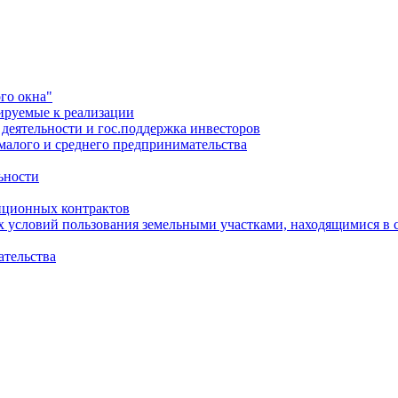
го окна"
ируемые к реализации
еятельности и гос.поддержка инвесторов
малого и среднего предпринимательства
ьности
иционных контрактов
х условий пользования земельными участками, находящимися в 
ательства