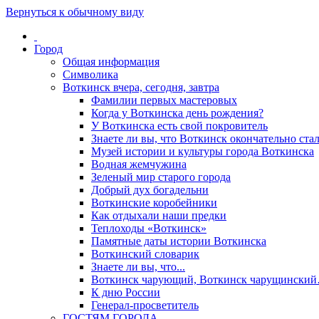
Вернуться к обычному виду
Город
Общая информация
Символика
Воткинск вчера, сегодня, завтра
Фамилии первых мастеровых
Когда у Воткинска день рождения?
У Воткинска есть свой покровитель
Знаете ли вы, что Воткинск окончательно стал
Музей истории и культуры города Воткинска
Водная жемчужина
Зеленый мир старого города
Добрый дух богадельни
Воткинские коробейники
Как отдыхали наши предки
Теплоходы «Воткинск»
Памятные даты истории Воткинска
Воткинский словарик
Знаете ли вы, что...
Воткинск чарующий, Воткинск чарущински
К дню России
Генерал-просветитель
ГОСТЯМ ГОРОДА