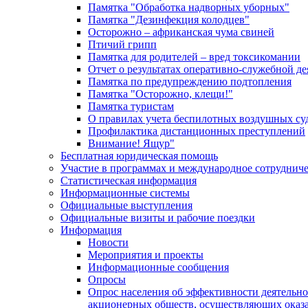
Памятка "Обработка надворных уборных"
Памятка "Дезинфекция колодцев"
Осторожно – африканская чума свиней
Птичий грипп
Памятка для родителей – вред токсикомании
Отчет о результатах оперативно-служебной д
Памятка по предупреждению подтопления
Памятка "Осторожно, клещи!"
Памятка туристам
О правилах учета беспилотных воздушных су
Профилактика дистанционных преступлений
Внимание! Ящур"
Бесплатная юридическая помощь
Участие в программах и международное сотруднич
Статистическая информация
Информационные системы
Официальные выступления
Официальные визиты и рабочие поездки
Информация
Новости
Мероприятия и проекты
Информационные сообщения
Опросы
Опрос населения об эффективности деятельн
акционерных обществ, осуществляющих оказа