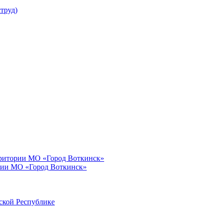
труд)
рритории МО «Город Воткинск»
рии МО «Город Воткинск»
ской Республике