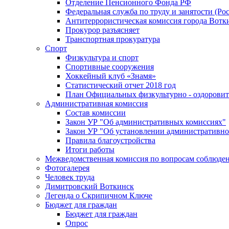
Отделение Пенсионного Фонда РФ
Федеральная служба по труду и занятости (Рос
Антитеррористическая комиссия города Вотк
Прокурор разъясняет
Транспортная прокуратура
Спорт
Физкультура и спорт
Спортивные сооружения
Хоккейный клуб «Знамя»
Статистический отчет 2018 год
План Официальных физкультурно - оздоровит
Административная комиссия
Состав комиссии
Закон УР "Об административных комиссиях"
Закон УР "Об установлении административно
Правила благоустройства
Итоги работы
Межведомственная комиссия по вопросам соблюдени
Фотогалерея
Человек труда
Димитровский Воткинск
Легенда о Скрипичном Ключе
Бюджет для граждан
Бюджет для граждан
Опрос