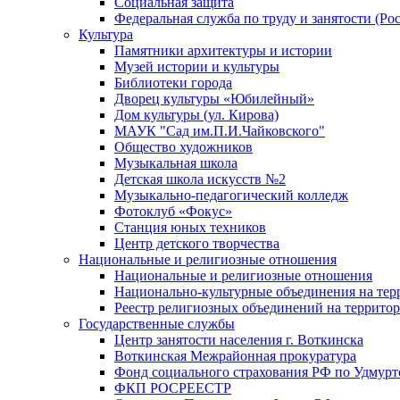
Социальная защита
Федеральная служба по труду и занятости (Рос
Культура
Памятники архитектуры и истории
Музей истории и культуры
Библиотеки города
Дворец культуры «Юбилейный»
Дом культуры (ул. Кирова)
МАУК "Сад им.П.И.Чайковского"
Общество художников
Музыкальная школа
Детская школа искусств №2
Музыкально-педагогический колледж
Фотоклуб «Фокус»
Станция юных техников
Центр детского творчества
Национальные и религиозные отношения
Национальные и религиозные отношения
Национально-культурные объединения на те
Реестр религиозных объединений на террито
Государственные службы
Центр занятости населения г. Воткинска
Воткинская Межрайонная прокуратура
Фонд социального страхования РФ по Удмурт
ФКП РОСРЕЕСТР