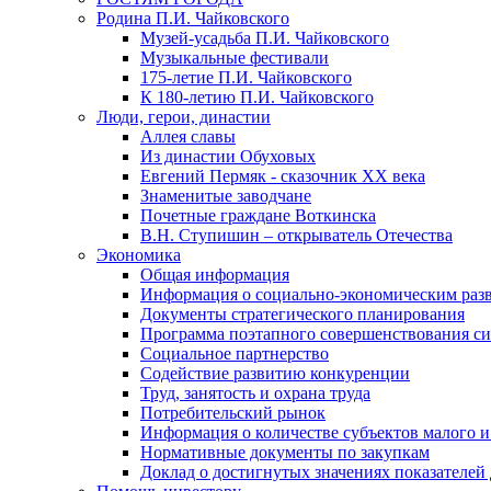
Родина П.И. Чайковского
Музей-усадьба П.И. Чайковского
Музыкальные фестивали
175-летие П.И. Чайковского
К 180-летию П.И. Чайковского
Люди, герои, династии
Аллея славы
Из династии Обуховых
Евгений Пермяк - сказочник XX века
Знаменитые заводчане
Почетные граждане Воткинска
В.Н. Ступишин – открыватель Отечества
Экономика
Общая информация
Информация о социально-экономическим раз
Документы стратегического планирования
Программа поэтапного совершенствования си
Социальное партнерство
Содействие развитию конкуренции
Труд, занятость и охрана труда
Потребительский рынок
Информация о количестве субъектов малого и
Нормативные документы по закупкам
Доклад о достигнутых значениях показателей