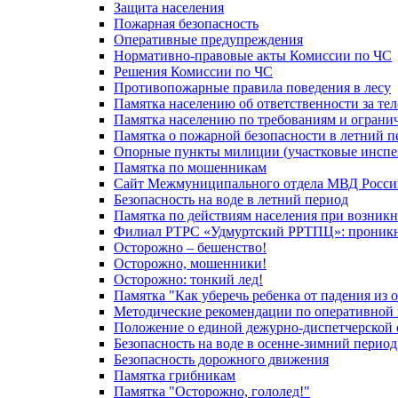
Защита населения
Пожарная безопасность
Оперативные предупреждения
Нормативно-правовые акты Комиссии по ЧС
Решения Комиссии по ЧС
Противопожарные правила поведения в лесу
Памятка населению об ответственности за те
Памятка населению по требованиям и огран
Памятка о пожарной безопасности в летний п
Опорные пункты милиции (участковые инспе
Памятка по мошенникам
Сайт Межмуниципального отдела МВД Росси
Безопасность на воде в летний период
Памятка по действиям населения при возникн
Филиал РТРС «Удмуртский РРТПЦ»: проникнов
Осторожно – бешенство!
Осторожно, мошенники!
Осторожно: тонкий лед!
Памятка "Как уберечь ребенка от падения из 
Методические рекомендации по оперативной в
Положение о единой дежурно-диспетчерской 
Безопасность на воде в осенне-зимний период
Безопасность дорожного движения
Памятка грибникам
Памятка "Осторожно, гололед!"