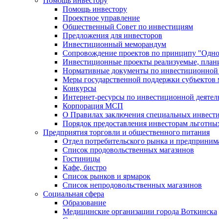
Помощь инвестору
Помощь инвестору
Проектное управление
Общественный Совет по инвестициям
Предложения для инвесторов
Инвестиционный меморандум
Сопровождение проектов по принципу "Oдно
Инвестиционные проекты реализуемые, план
Нормативные документы по инвестиционной д
Меры государственной поддержки субъектов 
Конкурсы
Интернет-ресурсы по инвестиционной деятел
Корпорация МСП
О Правилах заключения специальных инвест
Порядок предоставления инвесторам льготны
Предприятия торговли и общественного питания
Отдел потребительского рынка и предприним
Список продовольственных магазинов
Гостиницы
Кафе, бистро
Cписок рынков и ярмарок
Список непродовольственных магазинов
Социальная сфера
Образование
Медицинские организации города Воткинска