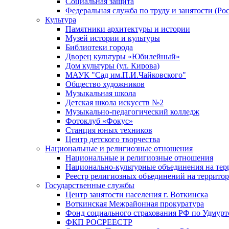
Социальная защита
Федеральная служба по труду и занятости (Рос
Культура
Памятники архитектуры и истории
Музей истории и культуры
Библиотеки города
Дворец культуры «Юбилейный»
Дом культуры (ул. Кирова)
МАУК "Сад им.П.И.Чайковского"
Общество художников
Музыкальная школа
Детская школа искусств №2
Музыкально-педагогический колледж
Фотоклуб «Фокус»
Станция юных техников
Центр детского творчества
Национальные и религиозные отношения
Национальные и религиозные отношения
Национально-культурные объединения на те
Реестр религиозных объединений на террито
Государственные службы
Центр занятости населения г. Воткинска
Воткинская Межрайонная прокуратура
Фонд социального страхования РФ по Удмурт
ФКП РОСРЕЕСТР