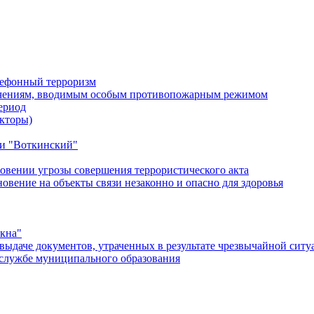
лефонный терроризм
ичениям, вводимым особым противопожарным режимом
ериод
кторы)
и "Воткинский"
овении угрозы совершения террористического акта
ение на объекты связи незаконно и опасно для здоровья
окна"
ыдаче документов, утраченных в результате чрезвычайной ситу
службе муниципального образования