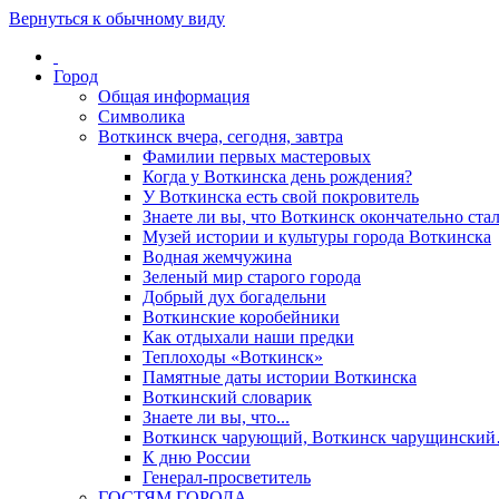
Вернуться к обычному виду
Город
Общая информация
Символика
Воткинск вчера, сегодня, завтра
Фамилии первых мастеровых
Когда у Воткинска день рождения?
У Воткинска есть свой покровитель
Знаете ли вы, что Воткинск окончательно стал
Музей истории и культуры города Воткинска
Водная жемчужина
Зеленый мир старого города
Добрый дух богадельни
Воткинские коробейники
Как отдыхали наши предки
Теплоходы «Воткинск»
Памятные даты истории Воткинска
Воткинский словарик
Знаете ли вы, что...
Воткинск чарующий, Воткинск чарущински
К дню России
Генерал-просветитель
ГОСТЯМ ГОРОДА