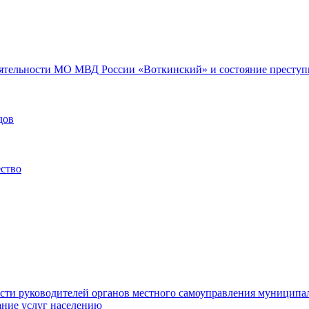
еятельности МО МВД России «Воткинский» и состояние преступн
дов
ество
ости руководителей органов местного самоуправления муниципа
ние услуг населению