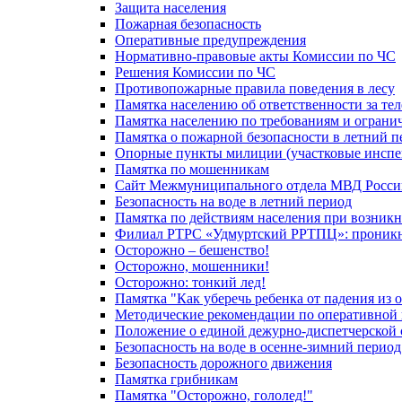
Защита населения
Пожарная безопасность
Оперативные предупреждения
Нормативно-правовые акты Комиссии по ЧС
Решения Комиссии по ЧС
Противопожарные правила поведения в лесу
Памятка населению об ответственности за те
Памятка населению по требованиям и огран
Памятка о пожарной безопасности в летний п
Опорные пункты милиции (участковые инспе
Памятка по мошенникам
Сайт Межмуниципального отдела МВД Росси
Безопасность на воде в летний период
Памятка по действиям населения при возникн
Филиал РТРС «Удмуртский РРТПЦ»: проникнов
Осторожно – бешенство!
Осторожно, мошенники!
Осторожно: тонкий лед!
Памятка "Как уберечь ребенка от падения из 
Методические рекомендации по оперативной в
Положение о единой дежурно-диспетчерской 
Безопасность на воде в осенне-зимний период
Безопасность дорожного движения
Памятка грибникам
Памятка "Осторожно, гололед!"