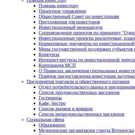
Помощь инвестору
Помощь инвестору
Проектное управление
Общественный Совет по инвестициям
Предложения для инвесторов
Инвестиционный меморандум
Сопровождение проектов по принципу "Oдно
Инвестиционные проекты реализуемые, план
Нормативные документы по инвестиционной д
Меры государственной поддержки субъектов 
Конкурсы
Интернет-ресурсы по инвестиционной деятел
Корпорация МСП
О Правилах заключения специальных инвест
Порядок предоставления инвесторам льготны
Предприятия торговли и общественного питания
Отдел потребительского рынка и предприним
Список продовольственных магазинов
Гостиницы
Кафе, бистро
Cписок рынков и ярмарок
Список непродовольственных магазинов
Социальная сфера
Образование
Медицинские организации города Воткинска