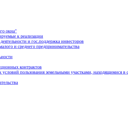
го окна"
ируемые к реализации
еятельности и гос.поддержка инвесторов
малого и среднего предпринимательства
ьности
иционных контрактов
х условий пользования земельными участками, находящимися в 
ательства