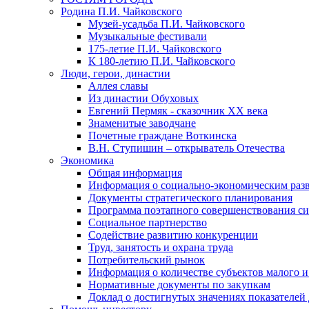
Родина П.И. Чайковского
Музей-усадьба П.И. Чайковского
Музыкальные фестивали
175-летие П.И. Чайковского
К 180-летию П.И. Чайковского
Люди, герои, династии
Аллея славы
Из династии Обуховых
Евгений Пермяк - сказочник XX века
Знаменитые заводчане
Почетные граждане Воткинска
В.Н. Ступишин – открыватель Отечества
Экономика
Общая информация
Информация о социально-экономическим раз
Документы стратегического планирования
Программа поэтапного совершенствования си
Социальное партнерство
Содействие развитию конкуренции
Труд, занятость и охрана труда
Потребительский рынок
Информация о количестве субъектов малого и
Нормативные документы по закупкам
Доклад о достигнутых значениях показателей