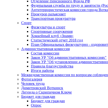
Отделение Пенсионного Фонда РФ
Федеральная служба по труду и занятости (Рос
Антитеррористическая комиссия города Вотк
Прокурор разъясняет
Транспортная прокуратура
Спорт
Физкультура и спорт
Спортивные сооружения
Хоккейный клуб «Знамя»
Статистический отчет 2018 год
План Официальных физкультурно - оздоровит
Административная комиссия
Состав комиссии
Закон УР "Об административных комиссиях"
Закон УР "Об установлении административно
Правила благоустройства
Итоги работы
Межведомственная комиссия по вопросам соблюдени
Фотогалерея
Человек труда
Димитровский Воткинск
Легенда о Скрипичном Ключе
Бюджет для граждан
Бюджет для граждан
Опрос