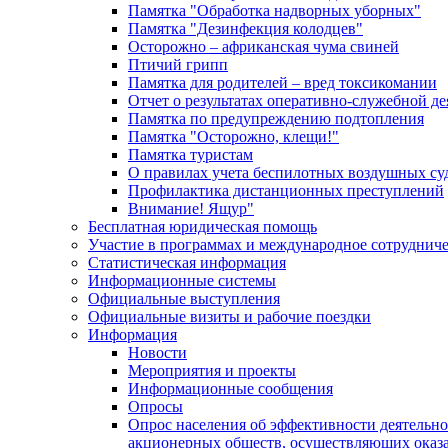
Памятка "Обработка надворных уборных"
Памятка "Дезинфекция колодцев"
Осторожно – африканская чума свиней
Птичий грипп
Памятка для родителей – вред токсикомании
Отчет о результатах оперативно-служебной д
Памятка по предупреждению подтопления
Памятка "Осторожно, клещи!"
Памятка туристам
О правилах учета беспилотных воздушных су
Профилактика дистанционных преступлений
Внимание! Ящур"
Бесплатная юридическая помощь
Участие в программах и международное сотруднич
Статистическая информация
Информационные системы
Официальные выступления
Официальные визиты и рабочие поездки
Информация
Новости
Мероприятия и проекты
Информационные сообщения
Опросы
Опрос населения об эффективности деятельн
акционерных обществ, осуществляющих оказа