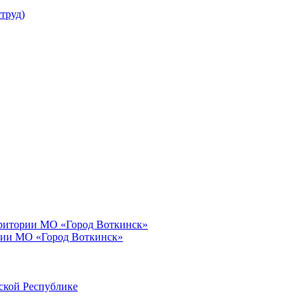
труд)
рритории МО «Город Воткинск»
рии МО «Город Воткинск»
ской Республике