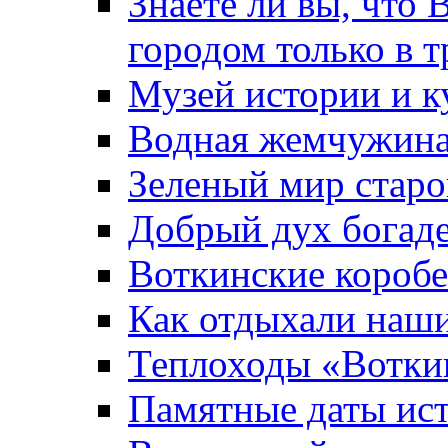
Знаете ли вы, что 
городом только в т
Музей истории и к
Водная жемчужин
Зеленый мир старо
Добрый дух богад
Воткинские короб
Как отдыхали наш
Теплоходы «Вотки
Памятные даты ис