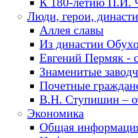
К 180-летию П.И. 
Люди, герои, династ
Аллея славы
Из династии Обух
Евгений Пермяк - 
Знаменитые заводч
Почетные граждан
В.Н. Ступишин – о
Экономика
Общая информаци