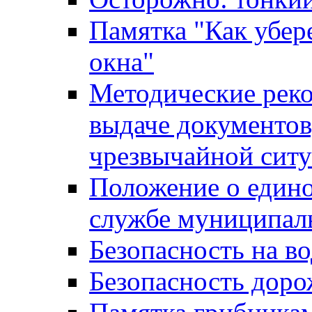
Памятка "Как убере
окна"
Методические рек
выдаче документов
чрезвычайной сит
Положение о един
службе муниципал
Безопасность на в
Безопасность дор