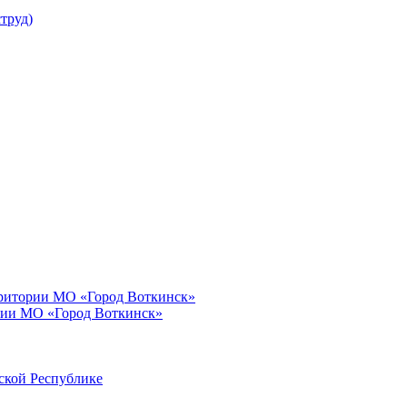
труд)
рритории МО «Город Воткинск»
рии МО «Город Воткинск»
ской Республике