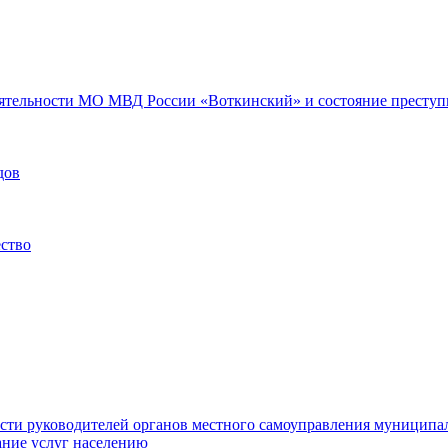
еятельности МО МВД России «Воткинский» и состояние преступн
дов
ество
ости руководителей органов местного самоуправления муниципа
ние услуг населению