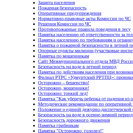
Защита населения
Пожарная безопасность
Оперативные предупреждения
Нормативно-правовые акты Комиссии по ЧС
Решения Комиссии по ЧС
Противопожарные правила поведения в лесу
Памятка населению об ответственности за те
Памятка населению по требованиям и огран
Памятка о пожарной безопасности в летний п
Опорные пункты милиции (участковые инспе
Памятка по мошенникам
Сайт Межмуниципального отдела МВД Росси
Безопасность на воде в летний период
Памятка по действиям населения при возникн
Филиал РТРС «Удмуртский РРТПЦ»: проникнов
Осторожно – бешенство!
Осторожно, мошенники!
Осторожно: тонкий лед!
Памятка "Как уберечь ребенка от падения из 
Методические рекомендации по оперативной в
Положение о единой дежурно-диспетчерской 
Безопасность на воде в осенне-зимний период
Безопасность дорожного движения
Памятка грибникам
Памятка "Осторожно, гололед!"