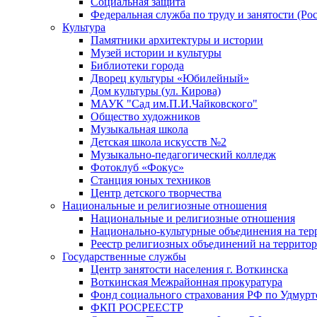
Социальная защита
Федеральная служба по труду и занятости (Рос
Культура
Памятники архитектуры и истории
Музей истории и культуры
Библиотеки города
Дворец культуры «Юбилейный»
Дом культуры (ул. Кирова)
МАУК "Сад им.П.И.Чайковского"
Общество художников
Музыкальная школа
Детская школа искусств №2
Музыкально-педагогический колледж
Фотоклуб «Фокус»
Станция юных техников
Центр детского творчества
Национальные и религиозные отношения
Национальные и религиозные отношения
Национально-культурные объединения на те
Реестр религиозных объединений на террито
Государственные службы
Центр занятости населения г. Воткинска
Воткинская Межрайонная прокуратура
Фонд социального страхования РФ по Удмурт
ФКП РОСРЕЕСТР