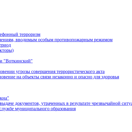
лефонный терроризм
ичениям, вводимым особым противопожарным режимом
ериод
кторы)
и "Воткинский"
овении угрозы совершения террористического акта
ение на объекты связи незаконно и опасно для здоровья
окна"
ыдаче документов, утраченных в результате чрезвычайной ситу
службе муниципального образования