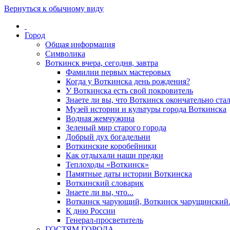
Вернуться к обычному виду
Город
Общая информация
Символика
Воткинск вчера, сегодня, завтра
Фамилии первых мастеровых
Когда у Воткинска день рождения?
У Воткинска есть свой покровитель
Знаете ли вы, что Воткинск окончательно стал
Музей истории и культуры города Воткинска
Водная жемчужина
Зеленый мир старого города
Добрый дух богадельни
Воткинские коробейники
Как отдыхали наши предки
Теплоходы «Воткинск»
Памятные даты истории Воткинска
Воткинский словарик
Знаете ли вы, что...
Воткинск чарующий, Воткинск чарущински
К дню России
Генерал-просветитель
ГОСТЯМ ГОРОДА