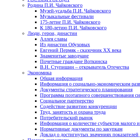
Родина П.И. Чайковского
Музей-усадьба П.И. Чайковского
Музыкальные фестивали
175-летие П.И. Чайковского
К 180-летию П.И. Чайковского
Люди, герои, династии
Аллея славы
Из династии Обуховых
Евгений Пермяк - сказочник XX века
Знаменитые заводчане
Почетные граждане Воткинска
В.Н. Ступишин – открыватель Отечества
Экономика
Общая информация
Информация о социально-экономическим раз
Документы стратегического планирования
Программа поэтапного совершенствования си
Социальное партнерство
Содействие развитию конкуренции
Труд, занятость и охрана труда
Потребительский рынок
Информация о количестве субъектов малого и
Нормативные документы по закупкам
Доклад о достигнутых значениях показателей