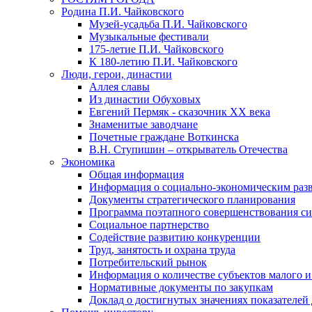
Родина П.И. Чайковского
Музей-усадьба П.И. Чайковского
Музыкальные фестивали
175-летие П.И. Чайковского
К 180-летию П.И. Чайковского
Люди, герои, династии
Аллея славы
Из династии Обуховых
Евгений Пермяк - сказочник XX века
Знаменитые заводчане
Почетные граждане Воткинска
В.Н. Ступишин – открыватель Отечества
Экономика
Общая информация
Информация о социально-экономическим раз
Документы стратегического планирования
Программа поэтапного совершенствования си
Социальное партнерство
Содействие развитию конкуренции
Труд, занятость и охрана труда
Потребительский рынок
Информация о количестве субъектов малого и
Нормативные документы по закупкам
Доклад о достигнутых значениях показателей