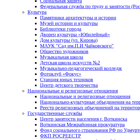
Социальная защита
Федеральная служба по труду и занятости (Рос
Культура
Памятники архитектуры и истории
Музей истории и культуры
Библиотеки города
Дворец культуры «Юбилейный»
Дом культуры (ул. Кирова)
МАУК "Сад им.П.И.Чайковского"
Общество художников
Музыкальная школа
Детская школа искусств №2
Музыкально-педагогический колледж
Фотоклуб «Фокус»
Станция юных техников
Центр детского творчества
Национальные и религиозные отношения
Национальные и религиозные отношения
Национально-культурные объединения на те
Реестр религиозных объединений на террито
Государственные службы
Центр занятости населения г. Воткинска
Воткинская Межрайонная прокуратура
Фонд социального страхования РФ по Удмурт
ФКП РОСРЕЕСТР