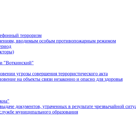
лефонный терроризм
ичениям, вводимым особым противопожарным режимом
ериод
кторы)
и "Воткинский"
овении угрозы совершения террористического акта
ение на объекты связи незаконно и опасно для здоровья
окна"
ыдаче документов, утраченных в результате чрезвычайной ситу
службе муниципального образования