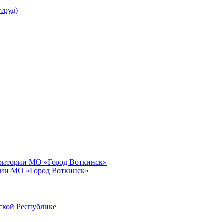
труд)
рритории МО «Город Воткинск»
рии МО «Город Воткинск»
ской Республике