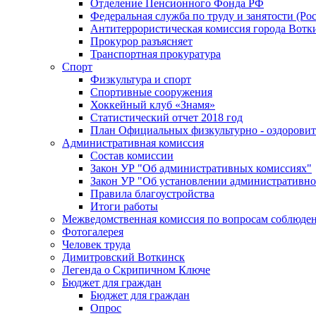
Отделение Пенсионного Фонда РФ
Федеральная служба по труду и занятости (Рос
Антитеррористическая комиссия города Вотк
Прокурор разъясняет
Транспортная прокуратура
Спорт
Физкультура и спорт
Спортивные сооружения
Хоккейный клуб «Знамя»
Статистический отчет 2018 год
План Официальных физкультурно - оздоровит
Административная комиссия
Состав комиссии
Закон УР "Об административных комиссиях"
Закон УР "Об установлении административно
Правила благоустройства
Итоги работы
Межведомственная комиссия по вопросам соблюдени
Фотогалерея
Человек труда
Димитровский Воткинск
Легенда о Скрипичном Ключе
Бюджет для граждан
Бюджет для граждан
Опрос