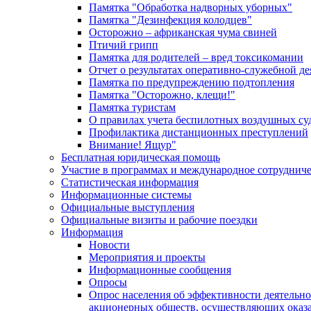
Памятка "Обработка надворных уборных"
Памятка "Дезинфекция колодцев"
Осторожно – африканская чума свиней
Птичий грипп
Памятка для родителей – вред токсикомании
Отчет о результатах оперативно-служебной д
Памятка по предупреждению подтопления
Памятка "Осторожно, клещи!"
Памятка туристам
О правилах учета беспилотных воздушных су
Профилактика дистанционных преступлений
Внимание! Ящур"
Бесплатная юридическая помощь
Участие в программах и международное сотруднич
Статистическая информация
Информационные системы
Официальные выступления
Официальные визиты и рабочие поездки
Информация
Новости
Мероприятия и проекты
Информационные сообщения
Опросы
Опрос населения об эффективности деятельн
акционерных обществ, осуществляющих оказа