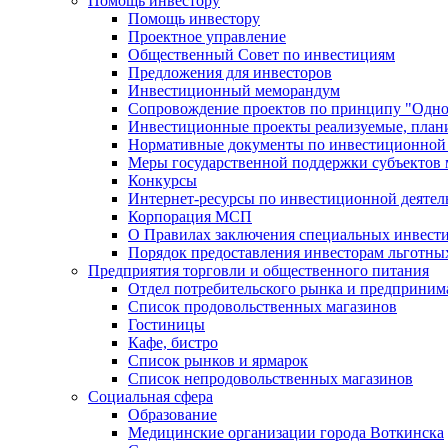
Помощь инвестору
Помощь инвестору
Проектное управление
Общественный Совет по инвестициям
Предложения для инвесторов
Инвестиционный меморандум
Сопровождение проектов по принципу "Oдно
Инвестиционные проекты реализуемые, план
Нормативные документы по инвестиционной д
Меры государственной поддержки субъектов 
Конкурсы
Интернет-ресурсы по инвестиционной деятел
Корпорация МСП
О Правилах заключения специальных инвест
Порядок предоставления инвесторам льготны
Предприятия торговли и общественного питания
Отдел потребительского рынка и предприним
Список продовольственных магазинов
Гостиницы
Кафе, бистро
Cписок рынков и ярмарок
Список непродовольственных магазинов
Социальная сфера
Образование
Медицинские организации города Воткинска