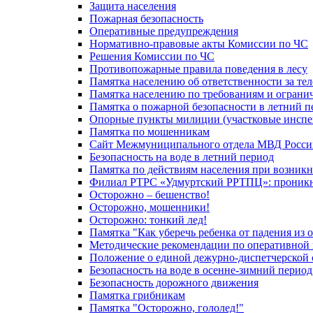
Защита населения
Пожарная безопасность
Оперативные предупреждения
Нормативно-правовые акты Комиссии по ЧС
Решения Комиссии по ЧС
Противопожарные правила поведения в лесу
Памятка населению об ответственности за те
Памятка населению по требованиям и огран
Памятка о пожарной безопасности в летний п
Опорные пункты милиции (участковые инспе
Памятка по мошенникам
Сайт Межмуниципального отдела МВД Росси
Безопасность на воде в летний период
Памятка по действиям населения при возникн
Филиал РТРС «Удмуртский РРТПЦ»: проникнов
Осторожно – бешенство!
Осторожно, мошенники!
Осторожно: тонкий лед!
Памятка "Как уберечь ребенка от падения из 
Методические рекомендации по оперативной в
Положение о единой дежурно-диспетчерской 
Безопасность на воде в осенне-зимний период
Безопасность дорожного движения
Памятка грибникам
Памятка "Осторожно, гололед!"