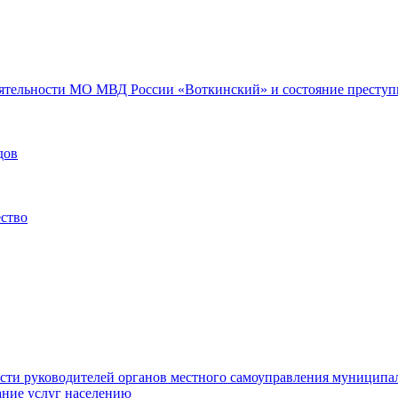
еятельности МО МВД России «Воткинский» и состояние преступн
дов
ество
ости руководителей органов местного самоуправления муниципа
ние услуг населению