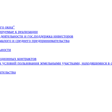
го окна"
ируемые к реализации
еятельности и гос.поддержка инвесторов
малого и среднего предпринимательства
ьности
иционных контрактов
х условий пользования земельными участками, находящимися в 
ательства