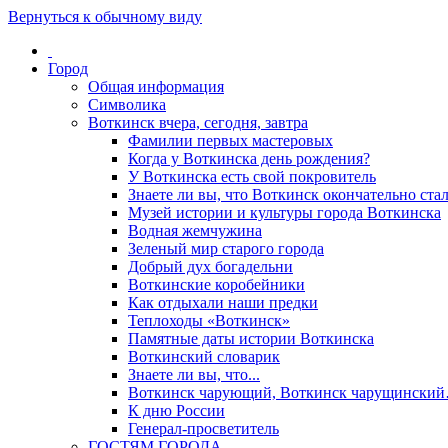
Вернуться к обычному виду
Город
Общая информация
Символика
Воткинск вчера, сегодня, завтра
Фамилии первых мастеровых
Когда у Воткинска день рождения?
У Воткинска есть свой покровитель
Знаете ли вы, что Воткинск окончательно стал
Музей истории и культуры города Воткинска
Водная жемчужина
Зеленый мир старого города
Добрый дух богадельни
Воткинские коробейники
Как отдыхали наши предки
Теплоходы «Воткинск»
Памятные даты истории Воткинска
Воткинский словарик
Знаете ли вы, что...
Воткинск чарующий, Воткинск чарущински
К дню России
Генерал-просветитель
ГОСТЯМ ГОРОДА