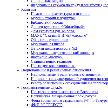
Социальная защита
Федеральная служба по труду и занятости (Рос
Культура
Памятники архитектуры и истории
Музей истории и культуры
Библиотеки города
Дворец культуры «Юбилейный»
Дом культуры (ул. Кирова)
МАУК "Сад им.П.И.Чайковского"
Общество художников
Музыкальная школа
Детская школа искусств №2
Музыкально-педагогический колледж
Фотоклуб «Фокус»
Станция юных техников
Центр детского творчества
Национальные и религиозные отношения
Национальные и религиозные отношения
Национально-культурные объединения на те
Реестр религиозных объединений на террито
Государственные службы
Центр занятости населения г. Воткинска
Воткинская Межрайонная прокуратура
Фонд социального страхования РФ по Удмурт
ФКП РОСРЕЕСТР