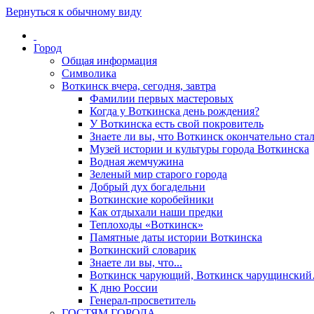
Вернуться к обычному виду
Город
Общая информация
Символика
Воткинск вчера, сегодня, завтра
Фамилии первых мастеровых
Когда у Воткинска день рождения?
У Воткинска есть свой покровитель
Знаете ли вы, что Воткинск окончательно стал
Музей истории и культуры города Воткинска
Водная жемчужина
Зеленый мир старого города
Добрый дух богадельни
Воткинские коробейники
Как отдыхали наши предки
Теплоходы «Воткинск»
Памятные даты истории Воткинска
Воткинский словарик
Знаете ли вы, что...
Воткинск чарующий, Воткинск чарущински
К дню России
Генерал-просветитель
ГОСТЯМ ГОРОДА