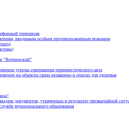
лефонный терроризм
ичениям, вводимым особым противопожарным режимом
ериод
кторы)
и "Воткинский"
овении угрозы совершения террористического акта
ение на объекты связи незаконно и опасно для здоровья
окна"
ыдаче документов, утраченных в результате чрезвычайной ситу
службе муниципального образования