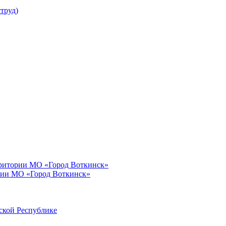
труд)
рритории МО «Город Воткинск»
рии МО «Город Воткинск»
ской Республике