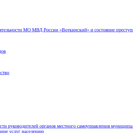
еятельности МО МВД России «Воткинский» и состояние преступн
дов
ество
ости руководителей органов местного самоуправления муниципа
ние услуг населению