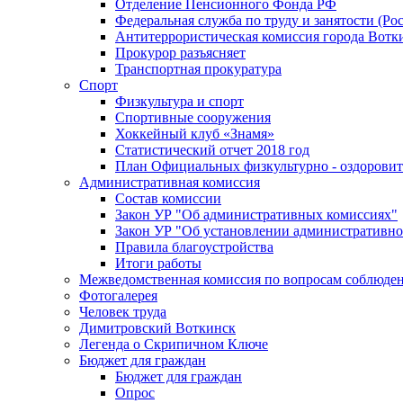
Отделение Пенсионного Фонда РФ
Федеральная служба по труду и занятости (Рос
Антитеррористическая комиссия города Вотк
Прокурор разъясняет
Транспортная прокуратура
Спорт
Физкультура и спорт
Спортивные сооружения
Хоккейный клуб «Знамя»
Статистический отчет 2018 год
План Официальных физкультурно - оздоровит
Административная комиссия
Состав комиссии
Закон УР "Об административных комиссиях"
Закон УР "Об установлении административно
Правила благоустройства
Итоги работы
Межведомственная комиссия по вопросам соблюдени
Фотогалерея
Человек труда
Димитровский Воткинск
Легенда о Скрипичном Ключе
Бюджет для граждан
Бюджет для граждан
Опрос