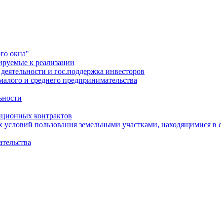
го окна"
ируемые к реализации
еятельности и гос.поддержка инвесторов
малого и среднего предпринимательства
ьности
иционных контрактов
х условий пользования земельными участками, находящимися в 
ательства