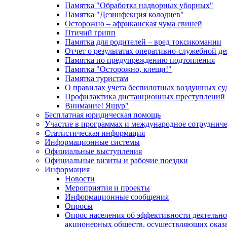
Памятка "Обработка надворных уборных"
Памятка "Дезинфекция колодцев"
Осторожно – африканская чума свиней
Птичий грипп
Памятка для родителей – вред токсикомании
Отчет о результатах оперативно-служебной д
Памятка по предупреждению подтопления
Памятка "Осторожно, клещи!"
Памятка туристам
О правилах учета беспилотных воздушных су
Профилактика дистанционных преступлений
Внимание! Ящур"
Бесплатная юридическая помощь
Участие в программах и международное сотруднич
Статистическая информация
Информационные системы
Официальные выступления
Официальные визиты и рабочие поездки
Информация
Новости
Мероприятия и проекты
Информационные сообщения
Опросы
Опрос населения об эффективности деятельн
акционерных обществ, осуществляющих оказа