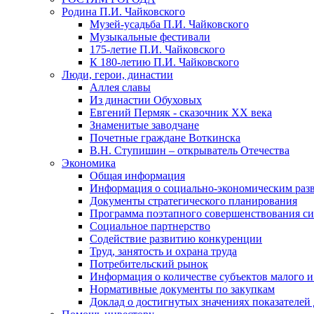
Родина П.И. Чайковского
Музей-усадьба П.И. Чайковского
Музыкальные фестивали
175-летие П.И. Чайковского
К 180-летию П.И. Чайковского
Люди, герои, династии
Аллея славы
Из династии Обуховых
Евгений Пермяк - сказочник XX века
Знаменитые заводчане
Почетные граждане Воткинска
В.Н. Ступишин – открыватель Отечества
Экономика
Общая информация
Информация о социально-экономическим раз
Документы стратегического планирования
Программа поэтапного совершенствования си
Социальное партнерство
Содействие развитию конкуренции
Труд, занятость и охрана труда
Потребительский рынок
Информация о количестве субъектов малого и
Нормативные документы по закупкам
Доклад о достигнутых значениях показателей