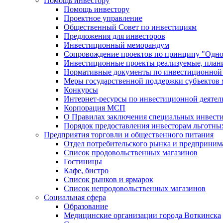
Помощь инвестору
Помощь инвестору
Проектное управление
Общественный Совет по инвестициям
Предложения для инвесторов
Инвестиционный меморандум
Сопровождение проектов по принципу "Oдно
Инвестиционные проекты реализуемые, план
Нормативные документы по инвестиционной д
Меры государственной поддержки субъектов 
Конкурсы
Интернет-ресурсы по инвестиционной деятел
Корпорация МСП
О Правилах заключения специальных инвест
Порядок предоставления инвесторам льготны
Предприятия торговли и общественного питания
Отдел потребительского рынка и предприним
Список продовольственных магазинов
Гостиницы
Кафе, бистро
Cписок рынков и ярмарок
Список непродовольственных магазинов
Социальная сфера
Образование
Медицинские организации города Воткинска