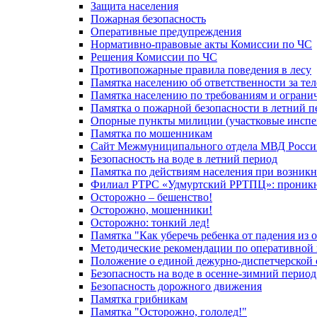
Защита населения
Пожарная безопасность
Оперативные предупреждения
Нормативно-правовые акты Комиссии по ЧС
Решения Комиссии по ЧС
Противопожарные правила поведения в лесу
Памятка населению об ответственности за те
Памятка населению по требованиям и огран
Памятка о пожарной безопасности в летний п
Опорные пункты милиции (участковые инспе
Памятка по мошенникам
Сайт Межмуниципального отдела МВД Росси
Безопасность на воде в летний период
Памятка по действиям населения при возникн
Филиал РТРС «Удмуртский РРТПЦ»: проникнов
Осторожно – бешенство!
Осторожно, мошенники!
Осторожно: тонкий лед!
Памятка "Как уберечь ребенка от падения из 
Методические рекомендации по оперативной в
Положение о единой дежурно-диспетчерской 
Безопасность на воде в осенне-зимний период
Безопасность дорожного движения
Памятка грибникам
Памятка "Осторожно, гололед!"