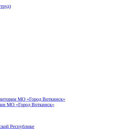
труд)
рритории МО «Город Воткинск»
рии МО «Город Воткинск»
ской Республике