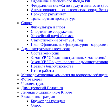
Отделение Пенсионного Фонда РФ
Федеральная служба по труду и занятости (Рос
Антитеррористическая комиссия города Вотк
Прокурор разъясняет
Транспортная прокуратура
Спорт
Физкультура и спорт
Спортивные сооружения
Хоккейный клуб «Знамя»
Статистический отчет 2018 год
План Официальных физкультурно - оздоровит
Административная комиссия
Состав комиссии
Закон УР "Об административных комиссиях"
Закон УР "Об установлении административно
Правила благоустройства
Итоги работы
Межведомственная комиссия по вопросам соблюдени
Фотогалерея
Человек труда
Димитровский Воткинск
Легенда о Скрипичном Ключе
Бюджет для граждан
Бюджет для граждан
Опрос