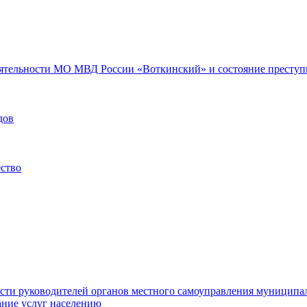
еятельности МО МВД России «Воткинский» и состояние преступн
дов
ество
ости руководителей органов местного самоуправления муниципа
ние услуг населению