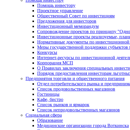
Помощь инвестору
Помощь инвестору
Проектное управление
Общественный Совет по инвестициям
Предложения для инвесторов
Инвестиционный меморандум
Сопровождение проектов по принципу "Oдно
Инвестиционные проекты реализуемые, план
Нормативные документы по инвестиционной д
Меры государственной поддержки субъектов 
Конкурсы
Интернет-ресурсы по инвестиционной деятел
Корпорация МСП
О Правилах заключения специальных инвест
Порядок предоставления инвесторам льготны
Предприятия торговли и общественного питания
Отдел потребительского рынка и предприним
Список продовольственных магазинов
Гостиницы
Кафе, бистро
Cписок рынков и ярмарок
Список непродовольственных магазинов
Социальная сфера
Образование
Медицинские организации города Воткинска