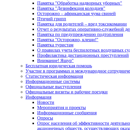
Памятка "Обработка надворных уборных"
Памятка "Дезинфекция колодцев"
Осторожно – африканская чума свиней
Птичий грипп
Памятка для родителей – вред токсикомании
Отчет о результатах оперативно-служебной д
Памятка по предупреждению подтопления
Памятка "Осторожно, клещи!"
Памятка туристам
О правилах учета беспилотных воздушных су
Профилактика дистанционных преступлений
Внимание! Ящур"
Бесплатная юридическая помощь
Участие в программах и международное сотруднич
Статистическая информация
Информационные системы
Официальные выступления
Официальные визиты и рабочие поездки
Информация
Новости
Мероприятия и проекты
Информационные сообщения
Опросы
Опрос населения об эффективности деятельн
акционерных обществ, осуществляющих оказа