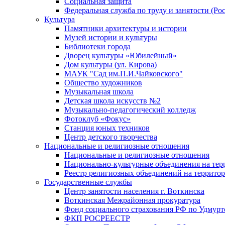
Социальная защита
Федеральная служба по труду и занятости (Рос
Культура
Памятники архитектуры и истории
Музей истории и культуры
Библиотеки города
Дворец культуры «Юбилейный»
Дом культуры (ул. Кирова)
МАУК "Сад им.П.И.Чайковского"
Общество художников
Музыкальная школа
Детская школа искусств №2
Музыкально-педагогический колледж
Фотоклуб «Фокус»
Станция юных техников
Центр детского творчества
Национальные и религиозные отношения
Национальные и религиозные отношения
Национально-культурные объединения на те
Реестр религиозных объединений на террито
Государственные службы
Центр занятости населения г. Воткинска
Воткинская Межрайонная прокуратура
Фонд социального страхования РФ по Удмурт
ФКП РОСРЕЕСТР