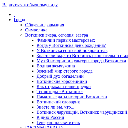
Вернуться к обычному виду
Город
Общая информация
Символика
Воткинск вчера, сегодня, завтра
Фамилии первых мастеровых
Когда у Воткинска день рождения?
У Воткинска есть свой покровитель
Знаете ли вы, что Воткинск окончательно стал
Музей истории и культуры города Воткинска
Водная жемчужина
Зеленый мир старого города
Добрый дух богадельни
Воткинские коробейники
Как отдыхали наши предки
Теплоходы «Воткинск»
Памятные даты истории Воткинска
Воткинский словарик
Знаете ли вы, что...
Воткинск чарующий, Воткинск чарущински
К дню России
Генерал-просветитель
ГОСТЯМ ГОРОДА