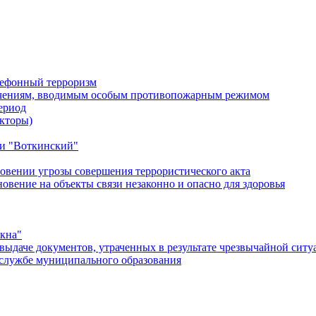
лефонный терроризм
ичениям, вводимым особым противопожарным режимом
ериод
кторы)
и "Воткинский"
овении угрозы совершения террористического акта
ение на объекты связи незаконно и опасно для здоровья
окна"
ыдаче документов, утраченных в результате чрезвычайной ситу
службе муниципального образования