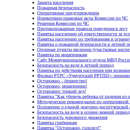
Защита населения
Пожарная безопасность
Оперативные предупреждения
Нормативно-правовые акты Комиссии по ЧС
Решения Комиссии по ЧС
Противопожарные правила поведения в лесу
Памятка населению об ответственности за те
Памятка населению по требованиям и огран
Памятка о пожарной безопасности в летний п
Опорные пункты милиции (участковые инспе
Памятка по мошенникам
Сайт Межмуниципального отдела МВД Росси
Безопасность на воде в летний период
Памятка по действиям населения при возникн
Филиал РТРС «Удмуртский РРТПЦ»: проникнов
Осторожно – бешенство!
Осторожно, мошенники!
Осторожно: тонкий лед!
Памятка "Как уберечь ребенка от падения из 
Методические рекомендации по оперативной в
Положение о единой дежурно-диспетчерской 
Безопасность на воде в осенне-зимний период
Безопасность дорожного движения
Памятка грибникам
Памятка "Осторожно, гололед!"