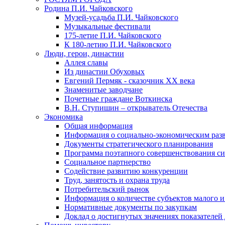
Родина П.И. Чайковского
Музей-усадьба П.И. Чайковского
Музыкальные фестивали
175-летие П.И. Чайковского
К 180-летию П.И. Чайковского
Люди, герои, династии
Аллея славы
Из династии Обуховых
Евгений Пермяк - сказочник XX века
Знаменитые заводчане
Почетные граждане Воткинска
В.Н. Ступишин – открыватель Отечества
Экономика
Общая информация
Информация о социально-экономическим раз
Документы стратегического планирования
Программа поэтапного совершенствования си
Социальное партнерство
Содействие развитию конкуренции
Труд, занятость и охрана труда
Потребительский рынок
Информация о количестве субъектов малого и
Нормативные документы по закупкам
Доклад о достигнутых значениях показателей