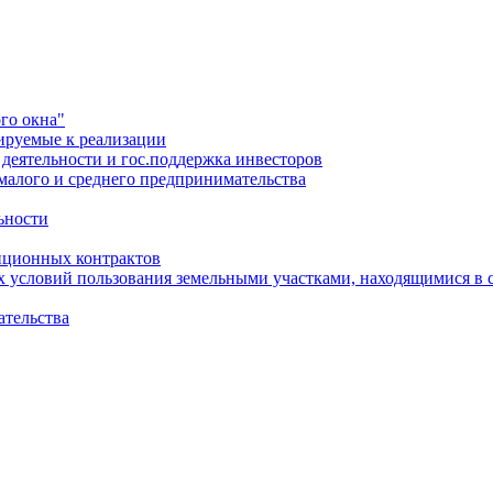
го окна"
ируемые к реализации
еятельности и гос.поддержка инвесторов
малого и среднего предпринимательства
ьности
иционных контрактов
х условий пользования земельными участками, находящимися в 
ательства