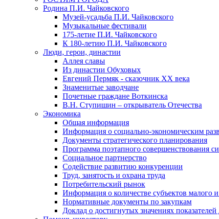
Родина П.И. Чайковского
Музей-усадьба П.И. Чайковского
Музыкальные фестивали
175-летие П.И. Чайковского
К 180-летию П.И. Чайковского
Люди, герои, династии
Аллея славы
Из династии Обуховых
Евгений Пермяк - сказочник XX века
Знаменитые заводчане
Почетные граждане Воткинска
В.Н. Ступишин – открыватель Отечества
Экономика
Общая информация
Информация о социально-экономическим раз
Документы стратегического планирования
Программа поэтапного совершенствования си
Социальное партнерство
Содействие развитию конкуренции
Труд, занятость и охрана труда
Потребительский рынок
Информация о количестве субъектов малого и
Нормативные документы по закупкам
Доклад о достигнутых значениях показателей