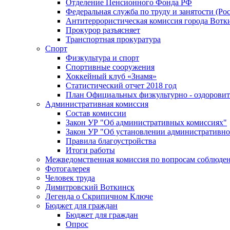
Отделение Пенсионного Фонда РФ
Федеральная служба по труду и занятости (Рос
Антитеррористическая комиссия города Вотк
Прокурор разъясняет
Транспортная прокуратура
Спорт
Физкультура и спорт
Спортивные сооружения
Хоккейный клуб «Знамя»
Статистический отчет 2018 год
План Официальных физкультурно - оздоровит
Административная комиссия
Состав комиссии
Закон УР "Об административных комиссиях"
Закон УР "Об установлении административно
Правила благоустройства
Итоги работы
Межведомственная комиссия по вопросам соблюдени
Фотогалерея
Человек труда
Димитровский Воткинск
Легенда о Скрипичном Ключе
Бюджет для граждан
Бюджет для граждан
Опрос