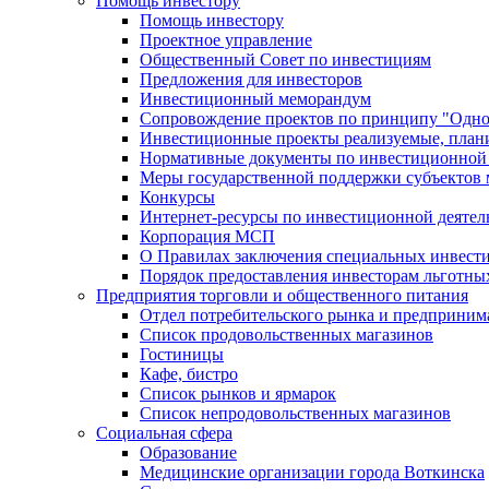
Помощь инвестору
Помощь инвестору
Проектное управление
Общественный Совет по инвестициям
Предложения для инвесторов
Инвестиционный меморандум
Сопровождение проектов по принципу "Oдно
Инвестиционные проекты реализуемые, план
Нормативные документы по инвестиционной д
Меры государственной поддержки субъектов 
Конкурсы
Интернет-ресурсы по инвестиционной деятел
Корпорация МСП
О Правилах заключения специальных инвест
Порядок предоставления инвесторам льготны
Предприятия торговли и общественного питания
Отдел потребительского рынка и предприним
Список продовольственных магазинов
Гостиницы
Кафе, бистро
Cписок рынков и ярмарок
Список непродовольственных магазинов
Социальная сфера
Образование
Медицинские организации города Воткинска