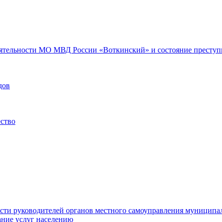
еятельности МО МВД России «Воткинский» и состояние преступн
дов
ество
ости руководителей органов местного самоуправления муниципа
ние услуг населению