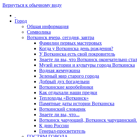
Вернуться к обычному виду
Город
Общая информация
Символика
Воткинск вчера, сегодня, завтра
Фамилии первых мастеровых
Когда у Воткинска день рождения?
У Воткинска есть свой покровитель
Знаете ли вы, что Воткинск окончательно стал
Музей истории и культуры города Воткинска
Водная жемчужина
Зеленый мир старого города
Добрый дух богадельни
Воткинские коробейники
Как отдыхали наши предки
Теплоходы «Воткинск»
Памятные даты истории Воткинска
Воткинский словарик
Знаете ли вы, что...
Воткинск чарующий, Воткинск чарущински
К дню России
Генерал-просветитель
ГОСТЯМ ГОРОДА