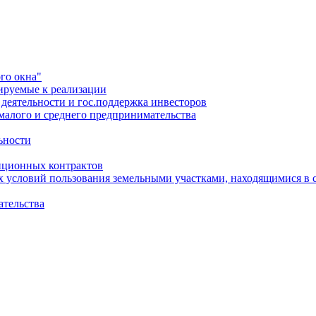
го окна"
ируемые к реализации
еятельности и гос.поддержка инвесторов
малого и среднего предпринимательства
ьности
иционных контрактов
х условий пользования земельными участками, находящимися в 
ательства