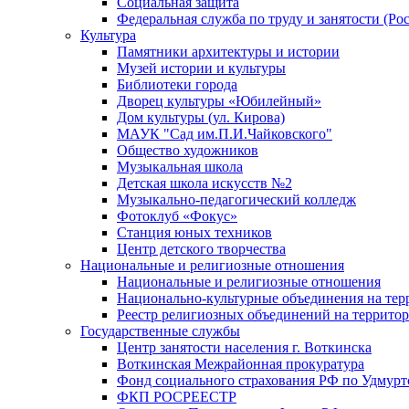
Социальная защита
Федеральная служба по труду и занятости (Рос
Культура
Памятники архитектуры и истории
Музей истории и культуры
Библиотеки города
Дворец культуры «Юбилейный»
Дом культуры (ул. Кирова)
МАУК "Сад им.П.И.Чайковского"
Общество художников
Музыкальная школа
Детская школа искусств №2
Музыкально-педагогический колледж
Фотоклуб «Фокус»
Станция юных техников
Центр детского творчества
Национальные и религиозные отношения
Национальные и религиозные отношения
Национально-культурные объединения на те
Реестр религиозных объединений на террито
Государственные службы
Центр занятости населения г. Воткинска
Воткинская Межрайонная прокуратура
Фонд социального страхования РФ по Удмурт
ФКП РОСРЕЕСТР