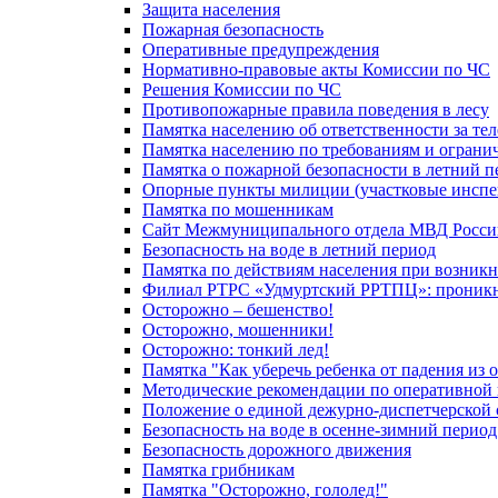
Защита населения
Пожарная безопасность
Оперативные предупреждения
Нормативно-правовые акты Комиссии по ЧС
Решения Комиссии по ЧС
Противопожарные правила поведения в лесу
Памятка населению об ответственности за те
Памятка населению по требованиям и огран
Памятка о пожарной безопасности в летний п
Опорные пункты милиции (участковые инспе
Памятка по мошенникам
Сайт Межмуниципального отдела МВД Росси
Безопасность на воде в летний период
Памятка по действиям населения при возникн
Филиал РТРС «Удмуртский РРТПЦ»: проникнов
Осторожно – бешенство!
Осторожно, мошенники!
Осторожно: тонкий лед!
Памятка "Как уберечь ребенка от падения из 
Методические рекомендации по оперативной в
Положение о единой дежурно-диспетчерской 
Безопасность на воде в осенне-зимний период
Безопасность дорожного движения
Памятка грибникам
Памятка "Осторожно, гололед!"