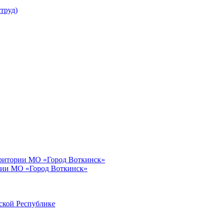
труд)
рритории МО «Город Воткинск»
рии МО «Город Воткинск»
ской Республике