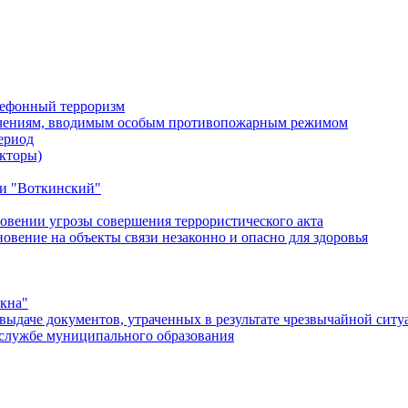
лефонный терроризм
ичениям, вводимым особым противопожарным режимом
ериод
кторы)
и "Воткинский"
овении угрозы совершения террористического акта
ение на объекты связи незаконно и опасно для здоровья
окна"
ыдаче документов, утраченных в результате чрезвычайной ситу
службе муниципального образования