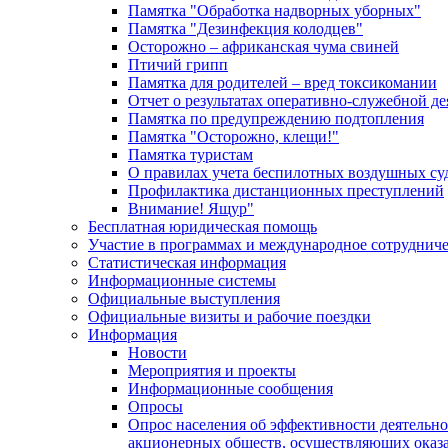
Памятка "Обработка надворных уборных"
Памятка "Дезинфекция колодцев"
Осторожно – африканская чума свиней
Птичий грипп
Памятка для родителей – вред токсикомании
Отчет о результатах оперативно-служебной д
Памятка по предупреждению подтопления
Памятка "Осторожно, клещи!"
Памятка туристам
О правилах учета беспилотных воздушных су
Профилактика дистанционных преступлений
Внимание! Ящур"
Бесплатная юридическая помощь
Участие в программах и международное сотруднич
Статистическая информация
Информационные системы
Официальные выступления
Официальные визиты и рабочие поездки
Информация
Новости
Мероприятия и проекты
Информационные сообщения
Опросы
Опрос населения об эффективности деятельн
акционерных обществ, осуществляющих оказа