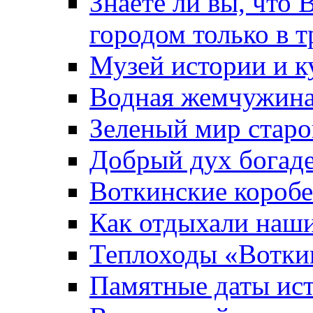
Знаете ли вы, что 
городом только в т
Музей истории и к
Водная жемчужин
Зеленый мир старо
Добрый дух богад
Воткинские короб
Как отдыхали наш
Теплоходы «Вотки
Памятные даты ис