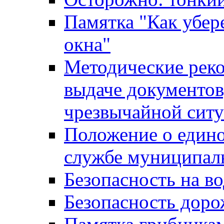
Памятка "Как убере
окна"
Методические рек
выдаче документов
чрезвычайной сит
Положение о един
службе муниципал
Безопасность на в
Безопасность дор