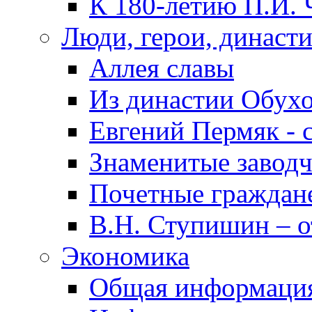
К 180-летию П.И. 
Люди, герои, династ
Аллея славы
Из династии Обух
Евгений Пермяк - 
Знаменитые заводч
Почетные граждан
В.Н. Ступишин – о
Экономика
Общая информаци