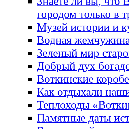
Знаете ли вы, что 
городом только в т
Музей истории и к
Водная жемчужин
Зеленый мир старо
Добрый дух богад
Воткинские короб
Как отдыхали наш
Теплоходы «Вотки
Памятные даты ис