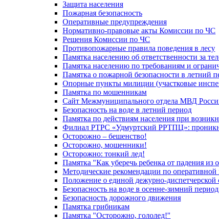
Защита населения
Пожарная безопасность
Оперативные предупреждения
Нормативно-правовые акты Комиссии по ЧС
Решения Комиссии по ЧС
Противопожарные правила поведения в лесу
Памятка населению об ответственности за те
Памятка населению по требованиям и огран
Памятка о пожарной безопасности в летний п
Опорные пункты милиции (участковые инспе
Памятка по мошенникам
Сайт Межмуниципального отдела МВД Росси
Безопасность на воде в летний период
Памятка по действиям населения при возникн
Филиал РТРС «Удмуртский РРТПЦ»: проникнов
Осторожно – бешенство!
Осторожно, мошенники!
Осторожно: тонкий лед!
Памятка "Как уберечь ребенка от падения из 
Методические рекомендации по оперативной в
Положение о единой дежурно-диспетчерской 
Безопасность на воде в осенне-зимний период
Безопасность дорожного движения
Памятка грибникам
Памятка "Осторожно, гололед!"