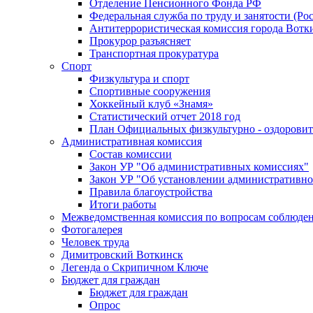
Отделение Пенсионного Фонда РФ
Федеральная служба по труду и занятости (Рос
Антитеррористическая комиссия города Вотк
Прокурор разъясняет
Транспортная прокуратура
Спорт
Физкультура и спорт
Спортивные сооружения
Хоккейный клуб «Знамя»
Статистический отчет 2018 год
План Официальных физкультурно - оздоровит
Административная комиссия
Состав комиссии
Закон УР "Об административных комиссиях"
Закон УР "Об установлении административно
Правила благоустройства
Итоги работы
Межведомственная комиссия по вопросам соблюдени
Фотогалерея
Человек труда
Димитровский Воткинск
Легенда о Скрипичном Ключе
Бюджет для граждан
Бюджет для граждан
Опрос