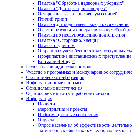
Памятка "Обработка надворных уборных"
Памятка "Дезинфекция колодцев"
Осторожно – африканская чума свиней
Птичий грипп
Памятка для родителей – вред токсикомании
Отчет о результатах оперативно-служебной д
Памятка по предупреждению подтопления
Памятка "Осторожно, клещи!"
Памятка туристам
О правилах учета беспилотных воздушных су
Профилактика дистанционных преступлений
Внимание! Ящур"
Бесплатная юридическая помощь
Участие в программах и международное сотруднич
Статистическая информация
Информационные системы
Официальные выступления
Официальные визиты и рабочие поездки
Информация
Новости
Мероприятия и проекты
Информационные сообщения
Опросы
Опрос населения об эффективности деятельн
акционерных обществ, осуществляющих оказа