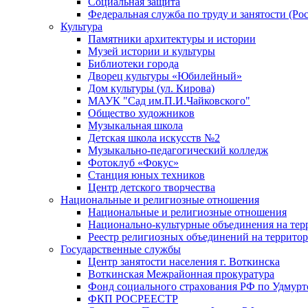
Социальная защита
Федеральная служба по труду и занятости (Рос
Культура
Памятники архитектуры и истории
Музей истории и культуры
Библиотеки города
Дворец культуры «Юбилейный»
Дом культуры (ул. Кирова)
МАУК "Сад им.П.И.Чайковского"
Общество художников
Музыкальная школа
Детская школа искусств №2
Музыкально-педагогический колледж
Фотоклуб «Фокус»
Станция юных техников
Центр детского творчества
Национальные и религиозные отношения
Национальные и религиозные отношения
Национально-культурные объединения на те
Реестр религиозных объединений на террито
Государственные службы
Центр занятости населения г. Воткинска
Воткинская Межрайонная прокуратура
Фонд социального страхования РФ по Удмурт
ФКП РОСРЕЕСТР