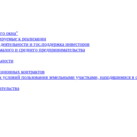
го окна"
ируемые к реализации
еятельности и гос.поддержка инвесторов
малого и среднего предпринимательства
ьности
иционных контрактов
х условий пользования земельными участками, находящимися в 
ательства