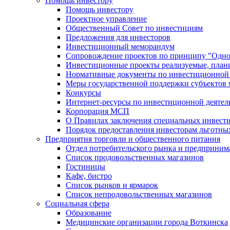
Помощь инвестору
Помощь инвестору
Проектное управление
Общественный Совет по инвестициям
Предложения для инвесторов
Инвестиционный меморандум
Сопровождение проектов по принципу "Oдно
Инвестиционные проекты реализуемые, план
Нормативные документы по инвестиционной д
Меры государственной поддержки субъектов 
Конкурсы
Интернет-ресурсы по инвестиционной деятел
Корпорация МСП
О Правилах заключения специальных инвест
Порядок предоставления инвесторам льготны
Предприятия торговли и общественного питания
Отдел потребительского рынка и предприним
Список продовольственных магазинов
Гостиницы
Кафе, бистро
Cписок рынков и ярмарок
Список непродовольственных магазинов
Социальная сфера
Образование
Медицинские организации города Воткинска