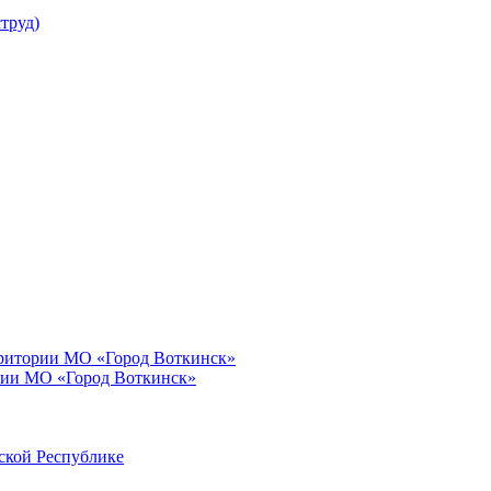
труд)
рритории МО «Город Воткинск»
рии МО «Город Воткинск»
ской Республике