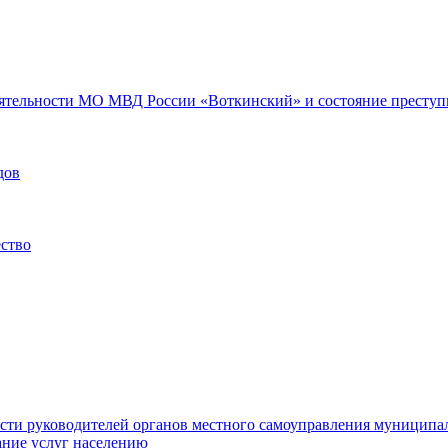
еятельности МО МВД России «Воткинский» и состояние преступн
дов
ество
ости руководителей органов местного самоуправления муниципа
ние услуг населению