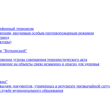
лефонный терроризм
ичениям, вводимым особым противопожарным режимом
ериод
кторы)
и "Воткинский"
овении угрозы совершения террористического акта
ение на объекты связи незаконно и опасно для здоровья
окна"
ыдаче документов, утраченных в результате чрезвычайной ситу
службе муниципального образования