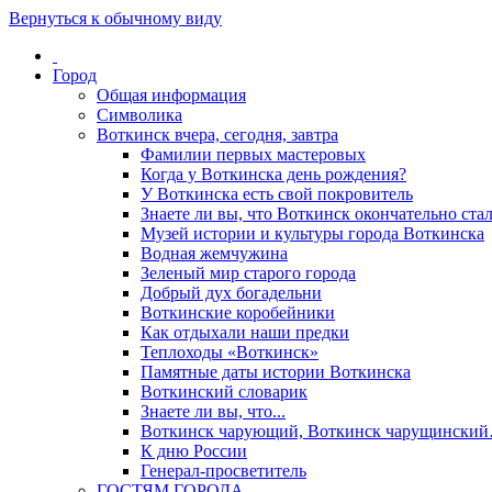
Вернуться к обычному виду
Город
Общая информация
Символика
Воткинск вчера, сегодня, завтра
Фамилии первых мастеровых
Когда у Воткинска день рождения?
У Воткинска есть свой покровитель
Знаете ли вы, что Воткинск окончательно стал
Музей истории и культуры города Воткинска
Водная жемчужина
Зеленый мир старого города
Добрый дух богадельни
Воткинские коробейники
Как отдыхали наши предки
Теплоходы «Воткинск»
Памятные даты истории Воткинска
Воткинский словарик
Знаете ли вы, что...
Воткинск чарующий, Воткинск чарущински
К дню России
Генерал-просветитель
ГОСТЯМ ГОРОДА