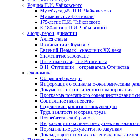
Родина П.И. Чайковского
Музей-усадьба П.И. Чайковского
Музыкальные фестивали
175-летие П.И. Чайковского
К 180-летию П.И. Чайковского
Люди, герои, династии
Аллея славы
Из династии Обуховых
Евгений Пермяк - сказочник XX века
Знаменитые заводчане
Почетные граждане Воткинска
В.Н. Ступишин – открыватель Отечества
Экономика
Общая информация
Информация о социально-экономическим раз
Документы стратегического планирования
Программа поэтапного совершенствования си
Социальное партнерство
Содействие развитию конкуренции
Труд, занятость и охрана труда
Потребительский рынок
Информация о количестве субъектов малого и
Нормативные документы по закупкам
Доклад о достигнутых значениях показателей