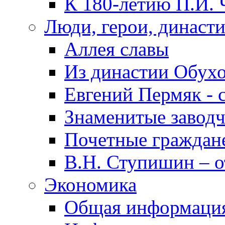
К 180-летию П.И. 
Люди, герои, династ
Аллея славы
Из династии Обух
Евгений Пермяк - 
Знаменитые заводч
Почетные граждан
В.Н. Ступишин – о
Экономика
Общая информаци