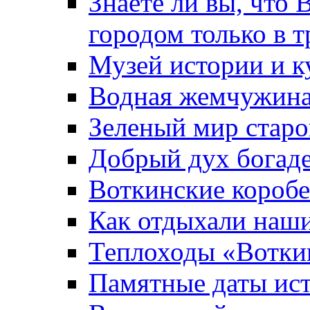
Знаете ли вы, что 
городом только в т
Музей истории и к
Водная жемчужин
Зеленый мир старо
Добрый дух богад
Воткинские короб
Как отдыхали наш
Теплоходы «Вотки
Памятные даты ис