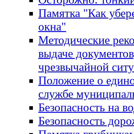
Памятка "Как убере
окна"
Методические рек
выдаче документов
чрезвычайной сит
Положение о един
службе муниципал
Безопасность на в
Безопасность дор