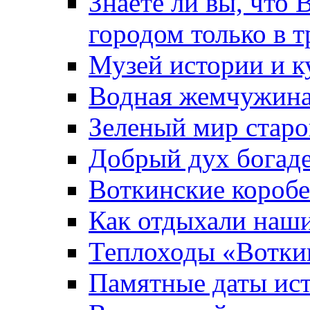
Знаете ли вы, что 
городом только в т
Музей истории и к
Водная жемчужин
Зеленый мир старо
Добрый дух богад
Воткинские короб
Как отдыхали наш
Теплоходы «Вотки
Памятные даты ис