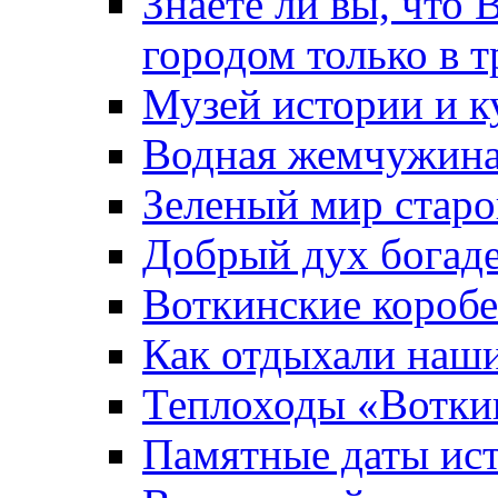
Знаете ли вы, что 
городом только в т
Музей истории и к
Водная жемчужин
Зеленый мир старо
Добрый дух богад
Воткинские короб
Как отдыхали наш
Теплоходы «Вотки
Памятные даты ис