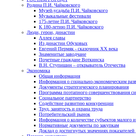
Родина П.И. Чайковского
Музей-усадьба П.И. Чайковского
Музыкальные фестивали
175-летие П.И. Чайковского
К 180-летию П.И. Чайковского
Люди, герои, династии
Аллея славы
Из династии Обуховых
Евгений Пермяк - сказочник XX века
Знаменитые заводчане
Почетные граждане Воткинска
В.Н. Ступишин – открыватель Отечества
Экономика
Общая информация
Информация о социально-экономическим раз
Документы стратегического планирования
Программа поэтапного совершенствования си
Социальное партнерство
Содействие развитию конкуренции
Труд, занятость и охрана труда
Потребительский рынок
Информация о количестве субъектов малого и
Нормативные документы по закупкам
Доклад о достигнутых значениях показателей