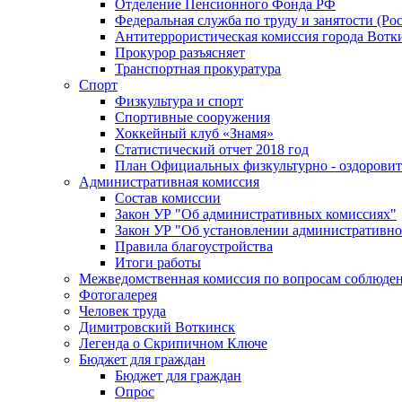
Отделение Пенсионного Фонда РФ
Федеральная служба по труду и занятости (Рос
Антитеррористическая комиссия города Вотк
Прокурор разъясняет
Транспортная прокуратура
Спорт
Физкультура и спорт
Спортивные сооружения
Хоккейный клуб «Знамя»
Статистический отчет 2018 год
План Официальных физкультурно - оздоровит
Административная комиссия
Состав комиссии
Закон УР "Об административных комиссиях"
Закон УР "Об установлении административно
Правила благоустройства
Итоги работы
Межведомственная комиссия по вопросам соблюдени
Фотогалерея
Человек труда
Димитровский Воткинск
Легенда о Скрипичном Ключе
Бюджет для граждан
Бюджет для граждан
Опрос