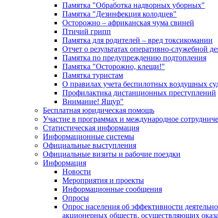
Памятка "Обработка надворных уборных"
Памятка "Дезинфекция колодцев"
Осторожно – африканская чума свиней
Птичий грипп
Памятка для родителей – вред токсикомании
Отчет о результатах оперативно-служебной д
Памятка по предупреждению подтопления
Памятка "Осторожно, клещи!"
Памятка туристам
О правилах учета беспилотных воздушных су
Профилактика дистанционных преступлений
Внимание! Ящур"
Бесплатная юридическая помощь
Участие в программах и международное сотруднич
Статистическая информация
Информационные системы
Официальные выступления
Официальные визиты и рабочие поездки
Информация
Новости
Мероприятия и проекты
Информационные сообщения
Опросы
Опрос населения об эффективности деятельн
акционерных обществ, осуществляющих оказа