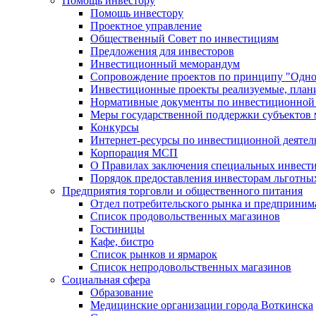
Помощь инвестору
Помощь инвестору
Проектное управление
Общественный Совет по инвестициям
Предложения для инвесторов
Инвестиционный меморандум
Сопровождение проектов по принципу "Oдно
Инвестиционные проекты реализуемые, план
Нормативные документы по инвестиционной д
Меры государственной поддержки субъектов 
Конкурсы
Интернет-ресурсы по инвестиционной деятел
Корпорация МСП
О Правилах заключения специальных инвест
Порядок предоставления инвесторам льготны
Предприятия торговли и общественного питания
Отдел потребительского рынка и предприним
Список продовольственных магазинов
Гостиницы
Кафе, бистро
Cписок рынков и ярмарок
Список непродовольственных магазинов
Социальная сфера
Образование
Медицинские организации города Воткинска