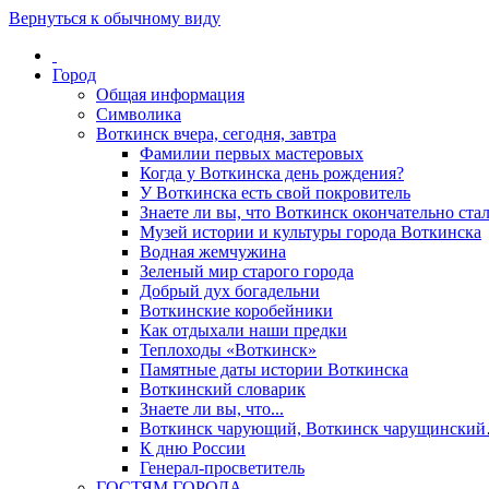
Вернуться к обычному виду
Город
Общая информация
Символика
Воткинск вчера, сегодня, завтра
Фамилии первых мастеровых
Когда у Воткинска день рождения?
У Воткинска есть свой покровитель
Знаете ли вы, что Воткинск окончательно стал
Музей истории и культуры города Воткинска
Водная жемчужина
Зеленый мир старого города
Добрый дух богадельни
Воткинские коробейники
Как отдыхали наши предки
Теплоходы «Воткинск»
Памятные даты истории Воткинска
Воткинский словарик
Знаете ли вы, что...
Воткинск чарующий, Воткинск чарущински
К дню России
Генерал-просветитель
ГОСТЯМ ГОРОДА