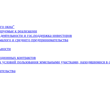
го окна"
ируемые к реализации
еятельности и гос.поддержка инвесторов
малого и среднего предпринимательства
ьности
иционных контрактов
х условий пользования земельными участками, находящимися в 
ательства