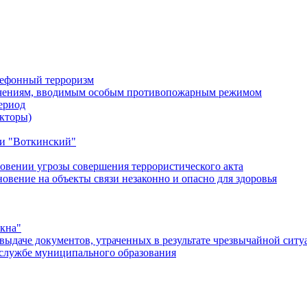
лефонный терроризм
ичениям, вводимым особым противопожарным режимом
ериод
кторы)
и "Воткинский"
овении угрозы совершения террористического акта
ение на объекты связи незаконно и опасно для здоровья
окна"
ыдаче документов, утраченных в результате чрезвычайной ситу
службе муниципального образования