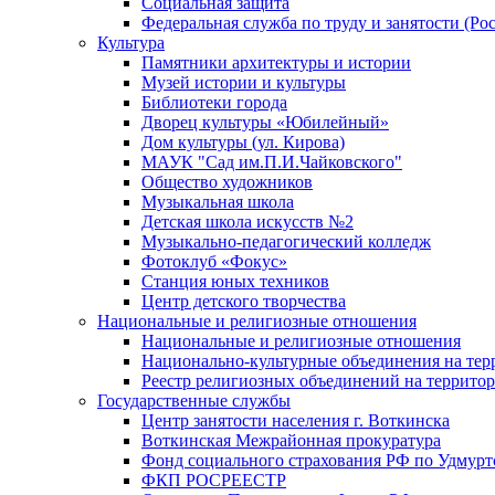
Социальная защита
Федеральная служба по труду и занятости (Рос
Культура
Памятники архитектуры и истории
Музей истории и культуры
Библиотеки города
Дворец культуры «Юбилейный»
Дом культуры (ул. Кирова)
МАУК "Сад им.П.И.Чайковского"
Общество художников
Музыкальная школа
Детская школа искусств №2
Музыкально-педагогический колледж
Фотоклуб «Фокус»
Станция юных техников
Центр детского творчества
Национальные и религиозные отношения
Национальные и религиозные отношения
Национально-культурные объединения на те
Реестр религиозных объединений на террито
Государственные службы
Центр занятости населения г. Воткинска
Воткинская Межрайонная прокуратура
Фонд социального страхования РФ по Удмурт
ФКП РОСРЕЕСТР