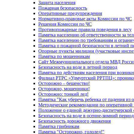
Защита населения
Пожарная безопасность
Оперативные предупреждения
Нормативно-правовые акты Комиссии по ЧС
Решения Комиссии по ЧС
Противопожарные правила поведения в лесу
Памятка населению об ответственности за те
Памятка населению по требованиям и огран
Памятка о пожарной безопасности в летний п
Опорные пункты милиции (участковые инспе
Памятка по мошенникам
Сайт Межмуниципального отдела МВД Росси
Безопасность на воде в летний период
Памятка по действиям населения при возникн
Филиал РТРС «Удмуртский РРТПЦ»: проникнов
Осторожно – бешенство!
Осторожно, мошенники!
Осторожно: тонкий лед!
Памятка "Как уберечь ребенка от падения из 
Методические рекомендации по оперативной в
Положение о единой дежурно-диспетчерской 
Безопасность на воде в осенне-зимний период
Безопасность дорожного движения
Памятка грибникам
Памятка "Осторожно, гололед!"