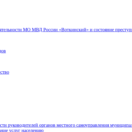
еятельности МО МВД России «Воткинский» и состояние преступн
дов
ество
ости руководителей органов местного самоуправления муниципа
ние услуг населению