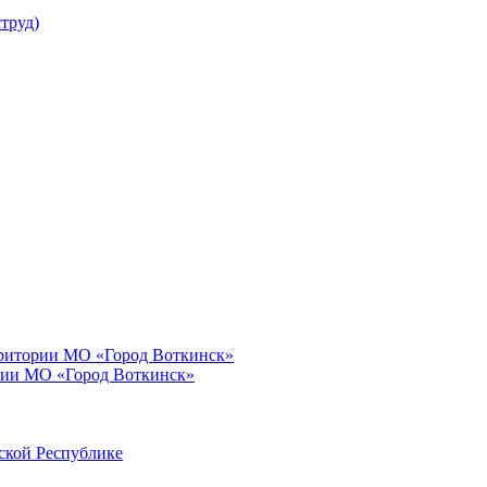
труд)
рритории МО «Город Воткинск»
рии МО «Город Воткинск»
ской Республике