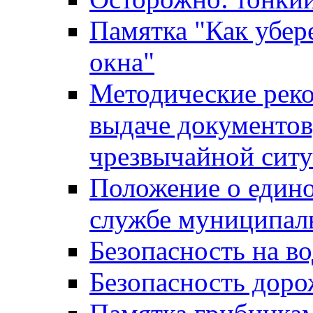
Памятка "Как убере
окна"
Методические рек
выдаче документов
чрезвычайной сит
Положение о един
службе муниципал
Безопасность на в
Безопасность дор