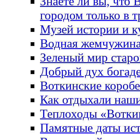
Знаете ли вы, что 
городом только в т
Музей истории и к
Водная жемчужин
Зеленый мир старо
Добрый дух богад
Воткинские короб
Как отдыхали наш
Теплоходы «Вотки
Памятные даты ис