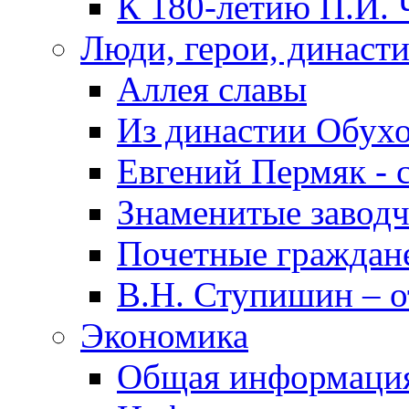
К 180-летию П.И. 
Люди, герои, династ
Аллея славы
Из династии Обух
Евгений Пермяк - 
Знаменитые заводч
Почетные граждан
В.Н. Ступишин – о
Экономика
Общая информаци