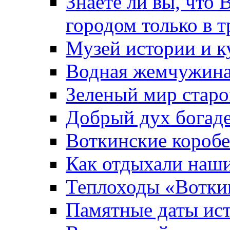
Знаете ли вы, что 
городом только в т
Музей истории и к
Водная жемчужин
Зеленый мир старо
Добрый дух богад
Воткинские короб
Как отдыхали наш
Теплоходы «Вотки
Памятные даты ис