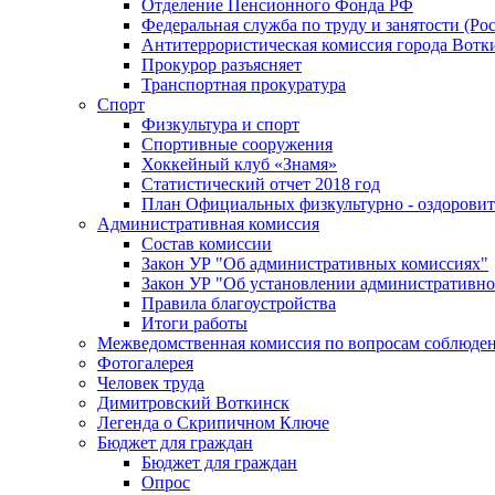
Отделение Пенсионного Фонда РФ
Федеральная служба по труду и занятости (Рос
Антитеррористическая комиссия города Вотк
Прокурор разъясняет
Транспортная прокуратура
Спорт
Физкультура и спорт
Спортивные сооружения
Хоккейный клуб «Знамя»
Статистический отчет 2018 год
План Официальных физкультурно - оздоровит
Административная комиссия
Состав комиссии
Закон УР "Об административных комиссиях"
Закон УР "Об установлении административно
Правила благоустройства
Итоги работы
Межведомственная комиссия по вопросам соблюдени
Фотогалерея
Человек труда
Димитровский Воткинск
Легенда о Скрипичном Ключе
Бюджет для граждан
Бюджет для граждан
Опрос