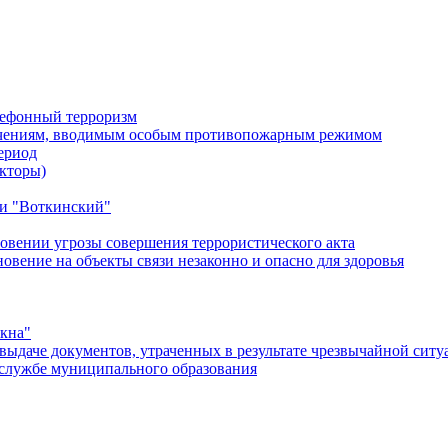
лефонный терроризм
ичениям, вводимым особым противопожарным режимом
ериод
кторы)
и "Воткинский"
овении угрозы совершения террористического акта
ение на объекты связи незаконно и опасно для здоровья
окна"
ыдаче документов, утраченных в результате чрезвычайной ситу
службе муниципального образования