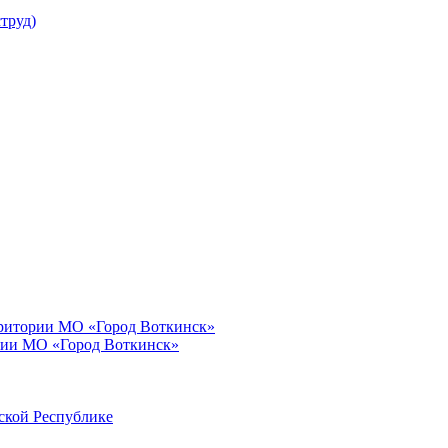
труд)
рритории МО «Город Воткинск»
рии МО «Город Воткинск»
ской Республике