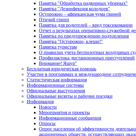
Памятка "Обработка надворных уборных"
Памятка "Дезинфекция колодцев"
Осторожно – африканская чума свиней
Птичий грипп
Памятка для родителей – вред токсикомании
Отчет о результатах оперативно-служебной д
Памятка по предупреждению подтопления
Памятка "Осторожно, клещи!"
Памятка туристам
О правилах учета беспилотных воздушных су
Профилактика дистанционных преступлений
Внимание! Ящур"
Бесплатная юридическая помощь
Участие в программах и международное сотруднич
Статистическая информация
Информационные системы
Официальные выступления
Официальные визиты и рабочие поездки
Информация
Новости
Мероприятия и проекты
Информационные сообщения
Опросы
Опрос населения об эффективности деятельн
акционерных обществ, осуществляющих оказа