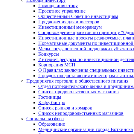
Помощь инвестору
Помощь инвестору
Проектное управление
Общественный Совет по инвестициям
Предложения для инвесторов
Инвестиционный меморандум
Сопровождение проектов по принципу "Oдно
Инвестиционные проекты реализуемые, план
Нормативные документы по инвестиционной д
Меры государственной поддержки субъектов 
Конкурсы
Интернет-ресурсы по инвестиционной деятел
Корпорация МСП
О Правилах заключения специальных инвест
Порядок предоставления инвесторам льготны
Предприятия торговли и общественного питания
Отдел потребительского рынка и предприним
Список продовольственных магазинов
Гостиницы
Кафе, бистро
Cписок рынков и ярмарок
Список непродовольственных магазинов
Социальная сфера
Образование
Медицинские организации города Воткинска