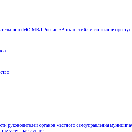
еятельности МО МВД России «Воткинский» и состояние преступн
дов
ество
ости руководителей органов местного самоуправления муниципа
ние услуг населению