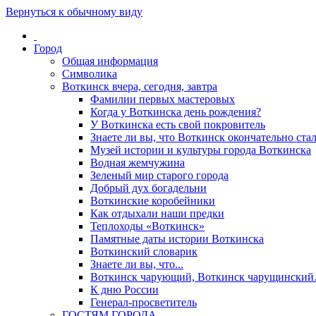
Вернуться к обычному виду
Город
Общая информация
Символика
Воткинск вчера, сегодня, завтра
Фамилии первых мастеровых
Когда у Воткинска день рождения?
У Воткинска есть свой покровитель
Знаете ли вы, что Воткинск окончательно стал
Музей истории и культуры города Воткинска
Водная жемчужина
Зеленый мир старого города
Добрый дух богадельни
Воткинские коробейники
Как отдыхали наши предки
Теплоходы «Воткинск»
Памятные даты истории Воткинска
Воткинский словарик
Знаете ли вы, что...
Воткинск чарующий, Воткинск чарущински
К дню России
Генерал-просветитель
ГОСТЯМ ГОРОДА