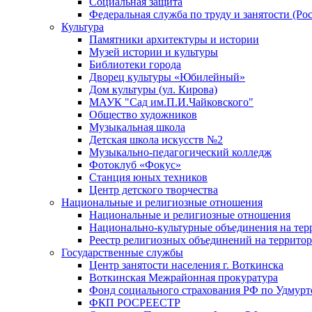
Социальная защита
Федеральная служба по труду и занятости (Рос
Культура
Памятники архитектуры и истории
Музей истории и культуры
Библиотеки города
Дворец культуры «Юбилейный»
Дом культуры (ул. Кирова)
МАУК "Сад им.П.И.Чайковского"
Общество художников
Музыкальная школа
Детская школа искусств №2
Музыкально-педагогический колледж
Фотоклуб «Фокус»
Станция юных техников
Центр детского творчества
Национальные и религиозные отношения
Национальные и религиозные отношения
Национально-культурные объединения на те
Реестр религиозных объединений на террито
Государственные службы
Центр занятости населения г. Воткинска
Воткинская Межрайонная прокуратура
Фонд социального страхования РФ по Удмурт
ФКП РОСРЕЕСТР