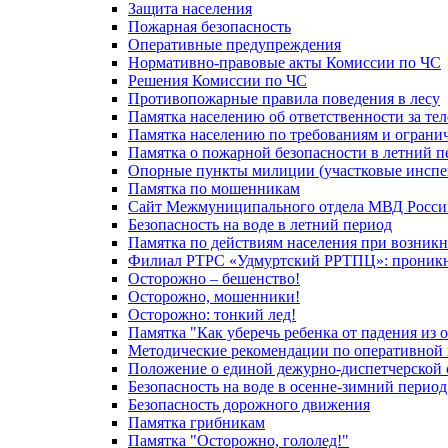
Защита населения
Пожарная безопасность
Оперативные предупреждения
Нормативно-правовые акты Комиссии по ЧС
Решения Комиссии по ЧС
Противопожарные правила поведения в лесу
Памятка населению об ответственности за те
Памятка населению по требованиям и огран
Памятка о пожарной безопасности в летний п
Опорные пункты милиции (участковые инспе
Памятка по мошенникам
Сайт Межмуниципального отдела МВД Росси
Безопасность на воде в летний период
Памятка по действиям населения при возникн
Филиал РТРС «Удмуртский РРТПЦ»: проникнов
Осторожно – бешенство!
Осторожно, мошенники!
Осторожно: тонкий лед!
Памятка "Как уберечь ребенка от падения из 
Методические рекомендации по оперативной в
Положение о единой дежурно-диспетчерской 
Безопасность на воде в осенне-зимний период
Безопасность дорожного движения
Памятка грибникам
Памятка "Осторожно, гололед!"