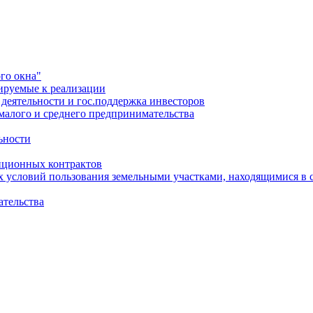
го окна"
ируемые к реализации
еятельности и гос.поддержка инвесторов
малого и среднего предпринимательства
ьности
иционных контрактов
х условий пользования земельными участками, находящимися в 
ательства