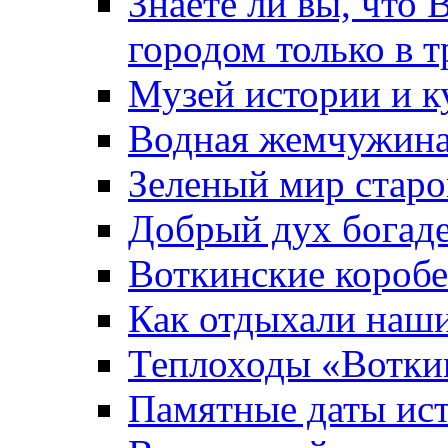
Знаете ли вы, что 
городом только в т
Музей истории и к
Водная жемчужин
Зеленый мир старо
Добрый дух богад
Воткинские короб
Как отдыхали наш
Теплоходы «Вотки
Памятные даты ис