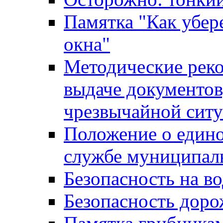
Памятка "Как убере
окна"
Методические рек
выдаче документов
чрезвычайной сит
Положение о един
службе муниципал
Безопасность на в
Безопасность дор