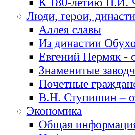
К 180-летию П.И. 
Люди, герои, династ
Аллея славы
Из династии Обух
Евгений Пермяк - 
Знаменитые заводч
Почетные граждан
В.Н. Ступишин – о
Экономика
Общая информаци