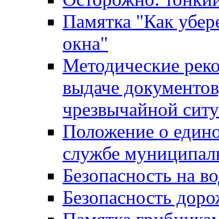
Памятка "Как убере
окна"
Методические рек
выдаче документов
чрезвычайной сит
Положение о един
службе муниципал
Безопасность на в
Безопасность дор