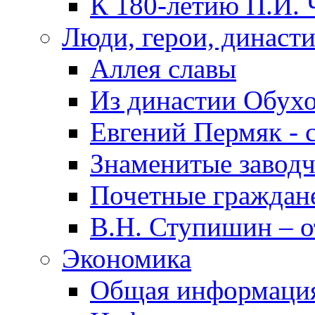
К 180-летию П.И. 
Люди, герои, династ
Аллея славы
Из династии Обух
Евгений Пермяк - 
Знаменитые заводч
Почетные граждан
В.Н. Ступишин – о
Экономика
Общая информаци