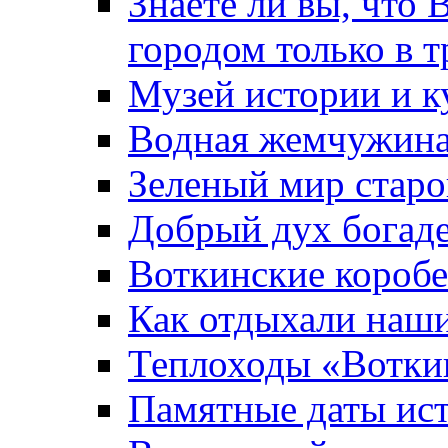
Знаете ли вы, что 
городом только в т
Музей истории и к
Водная жемчужин
Зеленый мир старо
Добрый дух богад
Воткинские короб
Как отдыхали наш
Теплоходы «Вотки
Памятные даты ис