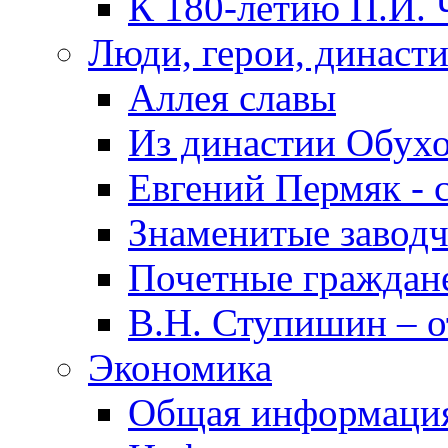
К 180-летию П.И. 
Люди, герои, династ
Аллея славы
Из династии Обух
Евгений Пермяк - 
Знаменитые заводч
Почетные граждан
В.Н. Ступишин – о
Экономика
Общая информаци