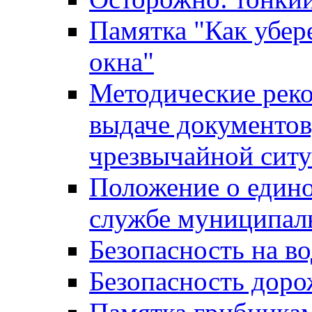
Памятка "Как убере
окна"
Методические рек
выдаче документов
чрезвычайной сит
Положение о един
службе муниципал
Безопасность на в
Безопасность дор