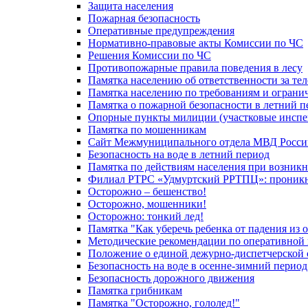
Защита населения
Пожарная безопасность
Оперативные предупреждения
Нормативно-правовые акты Комиссии по ЧС
Решения Комиссии по ЧС
Противопожарные правила поведения в лесу
Памятка населению об ответственности за те
Памятка населению по требованиям и огран
Памятка о пожарной безопасности в летний п
Опорные пункты милиции (участковые инспе
Памятка по мошенникам
Сайт Межмуниципального отдела МВД Росси
Безопасность на воде в летний период
Памятка по действиям населения при возникн
Филиал РТРС «Удмуртский РРТПЦ»: проникнов
Осторожно – бешенство!
Осторожно, мошенники!
Осторожно: тонкий лед!
Памятка "Как уберечь ребенка от падения из 
Методические рекомендации по оперативной в
Положение о единой дежурно-диспетчерской 
Безопасность на воде в осенне-зимний период
Безопасность дорожного движения
Памятка грибникам
Памятка "Осторожно, гололед!"