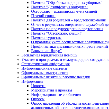
Памятка "Обработка надворных уборных"
Памятка "Дезинфекция колодцев"
Осторожно – африканская чума свиней
Птичий грипп
Памятка для родителей – вред токсикомании
Отчет о результатах оперативно-служебной д
Памятка по предупреждению подтопления
Памятка "Осторожно, клещи!"
Памятка туристам
О правилах учета беспилотных воздушных су
Профилактика дистанционных преступлений
Внимание! Ящур"
Бесплатная юридическая помощь
Участие в программах и международное сотруднич
Статистическая информация
Информационные системы
Официальные выступления
Официальные визиты и рабочие поездки
Информация
Новости
Мероприятия и проекты
Информационные сообщения
Опросы
Опрос населения об эффективности деятельн
акционерных обществ, осуществляющих оказа