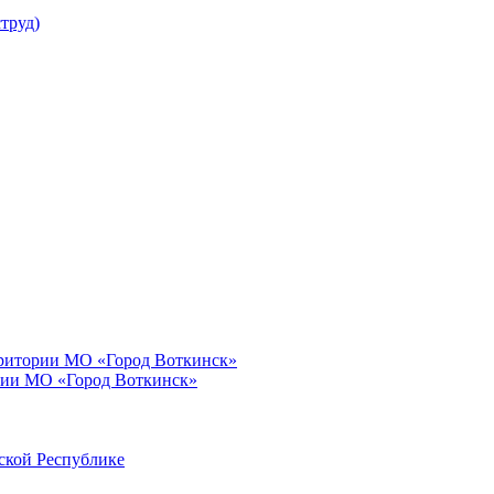
труд)
рритории МО «Город Воткинск»
рии МО «Город Воткинск»
ской Республике