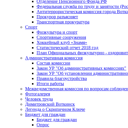
Отделение Пенсионного Фонда РФ
Федеральная служба по труду и занятости (Рос
Антитеррористическая комиссия города Вотк
Прокурор разъясняет
Транспортная прокуратура
Спорт
Физкультура и спорт
Спортивные сооружения
Хоккейный клуб «Знамя»
Статистический отчет 2018 год
План Официальных физкультурно - оздоровит
Административная комиссия
Состав комиссии
Закон УР "Об административных комиссиях"
Закон УР "Об установлении административно
Правила благоустройства
Итоги работы
Межведомственная комиссия по вопросам соблюдени
Фотогалерея
Человек труда
Димитровский Воткинск
Легенда о Скрипичном Ключе
Бюджет для граждан
Бюджет для граждан
Опрос