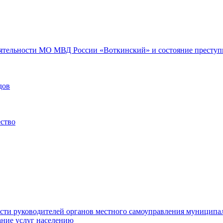
еятельности МО МВД России «Воткинский» и состояние преступн
дов
ество
ости руководителей органов местного самоуправления муниципа
ние услуг населению