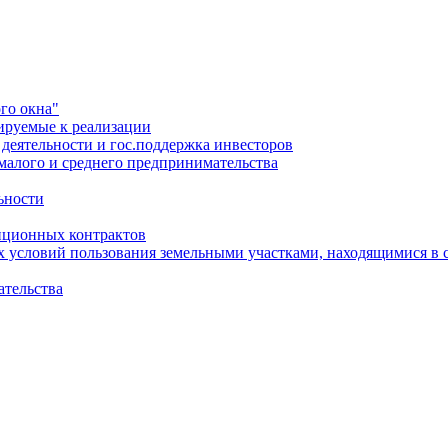
го окна"
ируемые к реализации
еятельности и гос.поддержка инвесторов
малого и среднего предпринимательства
ьности
иционных контрактов
х условий пользования земельными участками, находящимися в 
ательства