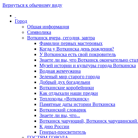
Вернуться к обычному виду
Город
Общая информация
Символика
Воткинск вчера, сегодня, завтра
Фамилии первых мастеровых
Когда у Воткинска день рождения?
У Воткинска есть свой покровитель
Знаете ли вы, что Воткинск окончательно стал
Музей истории и культуры города Воткинска
Водная жемчужина
Зеленый мир старого города
Добрый дух богадельни
Воткинские коробейники
Как отдыхали наши предки
Теплоходы «Воткинск»
Памятные даты истории Воткинска
Воткинский словарик
Знаете ли вы, что...
Воткинск чарующий, Воткинск чарущински
К дню России
Генерал-просветитель
ГОСТЯМ ГОРОДА