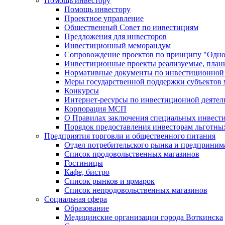
Помощь инвестору
Помощь инвестору
Проектное управление
Общественный Совет по инвестициям
Предложения для инвесторов
Инвестиционный меморандум
Сопровождение проектов по принципу "Oдно
Инвестиционные проекты реализуемые, план
Нормативные документы по инвестиционной д
Меры государственной поддержки субъектов 
Конкурсы
Интернет-ресурсы по инвестиционной деятел
Корпорация МСП
О Правилах заключения специальных инвест
Порядок предоставления инвесторам льготны
Предприятия торговли и общественного питания
Отдел потребительского рынка и предприним
Список продовольственных магазинов
Гостиницы
Кафе, бистро
Cписок рынков и ярмарок
Список непродовольственных магазинов
Социальная сфера
Образование
Медицинские организации города Воткинска