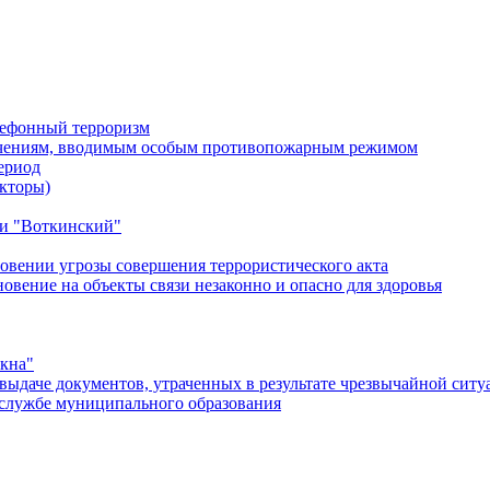
лефонный терроризм
ичениям, вводимым особым противопожарным режимом
ериод
кторы)
и "Воткинский"
овении угрозы совершения террористического акта
ение на объекты связи незаконно и опасно для здоровья
окна"
ыдаче документов, утраченных в результате чрезвычайной ситу
службе муниципального образования