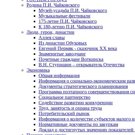
Родина П.И. Чайковского
Музей-усадьба П.И. Чайковского
Музыкальные фестивали
175-летие П.И. Чайковского
К 180-летию П.И. Чайковского
Люди, герои, династии
Аллея славы
Из династии Обуховых
Евгений Пермяк - сказочник XX века
Знаменитые заводчане
Почетные граждане Воткинска
В.Н. Ступишин – открыватель Отечества
Экономика
Общая информация
Информация о социально-экономическим раз
Документы стратегического планирования
Программа поэтапного совершенствования си
Социальное партнерство
Содействие развитию конкуренции
Труд, занятость и охрана труда
Потребительский рынок
Информация о количестве субъектов малого и
Нормативные документы по закупкам
Доклад о достигнутых значениях показателей