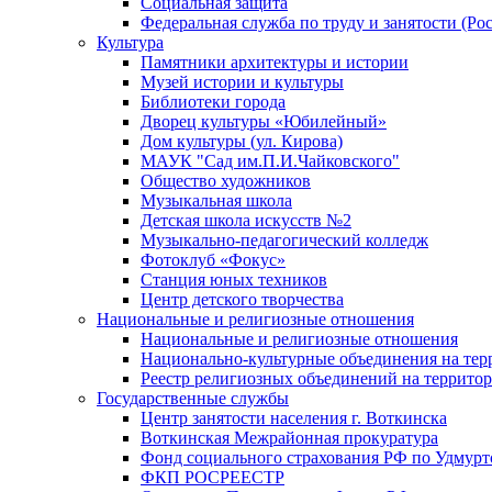
Социальная защита
Федеральная служба по труду и занятости (Рос
Культура
Памятники архитектуры и истории
Музей истории и культуры
Библиотеки города
Дворец культуры «Юбилейный»
Дом культуры (ул. Кирова)
МАУК "Сад им.П.И.Чайковского"
Общество художников
Музыкальная школа
Детская школа искусств №2
Музыкально-педагогический колледж
Фотоклуб «Фокус»
Станция юных техников
Центр детского творчества
Национальные и религиозные отношения
Национальные и религиозные отношения
Национально-культурные объединения на те
Реестр религиозных объединений на террито
Государственные службы
Центр занятости населения г. Воткинска
Воткинская Межрайонная прокуратура
Фонд социального страхования РФ по Удмурт
ФКП РОСРЕЕСТР