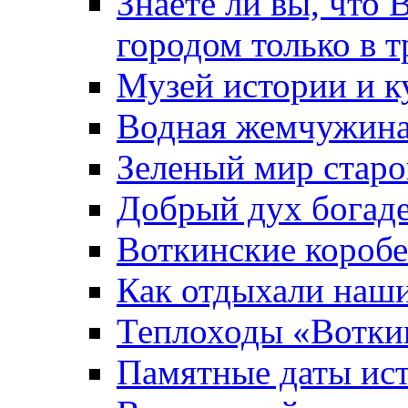
Знаете ли вы, что 
городом только в т
Музей истории и к
Водная жемчужин
Зеленый мир старо
Добрый дух богад
Воткинские короб
Как отдыхали наш
Теплоходы «Вотки
Памятные даты ис