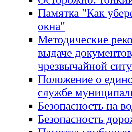
Памятка "Как убере
окна"
Методические рек
выдаче документов
чрезвычайной сит
Положение о един
службе муниципал
Безопасность на в
Безопасность дор