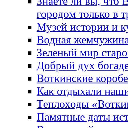
Знаете ли вы, что 
городом только в т
Музей истории и к
Водная жемчужин
Зеленый мир старо
Добрый дух богад
Воткинские короб
Как отдыхали наш
Теплоходы «Вотки
Памятные даты ис