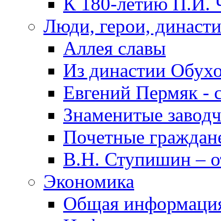
К 180-летию П.И. 
Люди, герои, династ
Аллея славы
Из династии Обух
Евгений Пермяк - 
Знаменитые заводч
Почетные граждан
В.Н. Ступишин – о
Экономика
Общая информаци