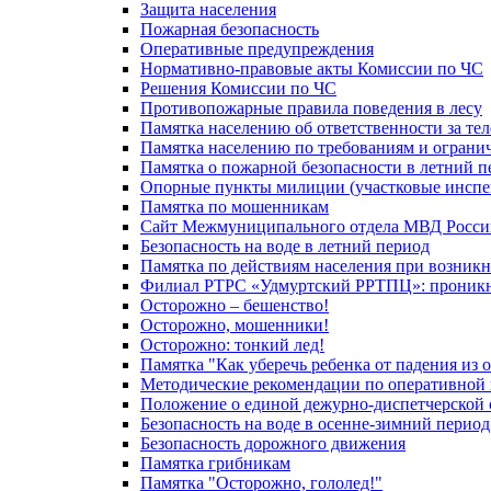
Защита населения
Пожарная безопасность
Оперативные предупреждения
Нормативно-правовые акты Комиссии по ЧС
Решения Комиссии по ЧС
Противопожарные правила поведения в лесу
Памятка населению об ответственности за те
Памятка населению по требованиям и огран
Памятка о пожарной безопасности в летний п
Опорные пункты милиции (участковые инспе
Памятка по мошенникам
Сайт Межмуниципального отдела МВД Росси
Безопасность на воде в летний период
Памятка по действиям населения при возникн
Филиал РТРС «Удмуртский РРТПЦ»: проникнов
Осторожно – бешенство!
Осторожно, мошенники!
Осторожно: тонкий лед!
Памятка "Как уберечь ребенка от падения из 
Методические рекомендации по оперативной в
Положение о единой дежурно-диспетчерской 
Безопасность на воде в осенне-зимний период
Безопасность дорожного движения
Памятка грибникам
Памятка "Осторожно, гололед!"