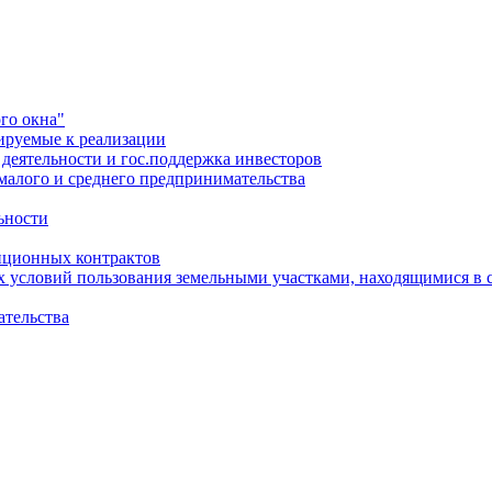
го окна"
ируемые к реализации
еятельности и гос.поддержка инвесторов
малого и среднего предпринимательства
ьности
иционных контрактов
х условий пользования земельными участками, находящимися в 
ательства