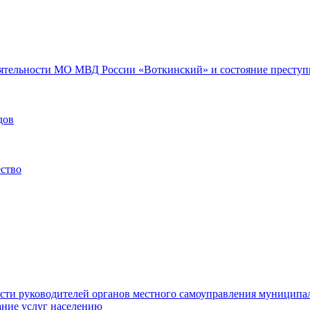
еятельности МО МВД России «Воткинский» и состояние преступн
дов
ество
ости руководителей органов местного самоуправления муниципа
ние услуг населению