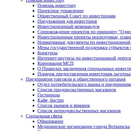
Помощь инвестору
Помощь инвестору
Проектное управление
Общественный Совет по инвестициям
Предложения для инвесторов
Инвестиционный меморандум
Сопровождение проектов по принципу "Oдно
Инвестиционные проекты реализуемые, план
Нормативные документы по инвестиционной д
Меры государственной поддержки субъектов 
Конкурсы
Интернет-ресурсы по инвестиционной деятел
Корпорация МСП
О Правилах заключения специальных инвест
Порядок предоставления инвесторам льготны
Предприятия торговли и общественного питания
Отдел потребительского рынка и предприним
Список продовольственных магазинов
Гостиницы
Кафе, бистро
Cписок рынков и ярмарок
Список непродовольственных магазинов
Социальная сфера
Образование
Медицинские организации города Воткинска