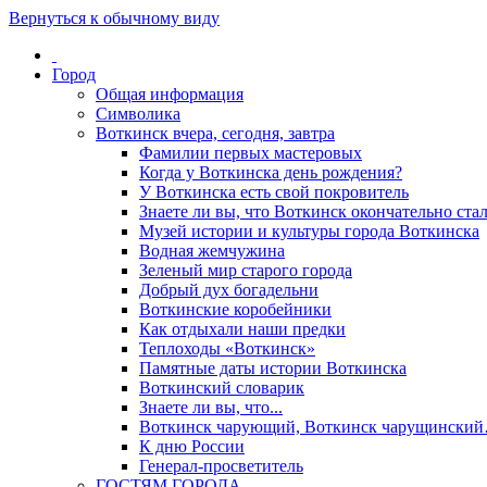
Вернуться к обычному виду
Город
Общая информация
Символика
Воткинск вчера, сегодня, завтра
Фамилии первых мастеровых
Когда у Воткинска день рождения?
У Воткинска есть свой покровитель
Знаете ли вы, что Воткинск окончательно стал
Музей истории и культуры города Воткинска
Водная жемчужина
Зеленый мир старого города
Добрый дух богадельни
Воткинские коробейники
Как отдыхали наши предки
Теплоходы «Воткинск»
Памятные даты истории Воткинска
Воткинский словарик
Знаете ли вы, что...
Воткинск чарующий, Воткинск чарущински
К дню России
Генерал-просветитель
ГОСТЯМ ГОРОДА