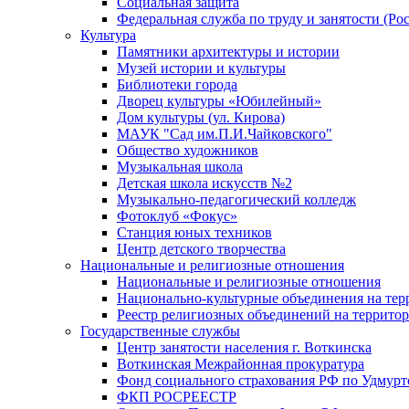
Социальная защита
Федеральная служба по труду и занятости (Рос
Культура
Памятники архитектуры и истории
Музей истории и культуры
Библиотеки города
Дворец культуры «Юбилейный»
Дом культуры (ул. Кирова)
МАУК "Сад им.П.И.Чайковского"
Общество художников
Музыкальная школа
Детская школа искусств №2
Музыкально-педагогический колледж
Фотоклуб «Фокус»
Станция юных техников
Центр детского творчества
Национальные и религиозные отношения
Национальные и религиозные отношения
Национально-культурные объединения на те
Реестр религиозных объединений на террито
Государственные службы
Центр занятости населения г. Воткинска
Воткинская Межрайонная прокуратура
Фонд социального страхования РФ по Удмурт
ФКП РОСРЕЕСТР