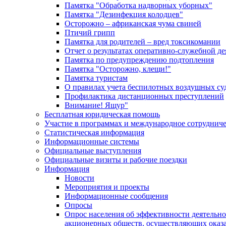
Памятка "Обработка надворных уборных"
Памятка "Дезинфекция колодцев"
Осторожно – африканская чума свиней
Птичий грипп
Памятка для родителей – вред токсикомании
Отчет о результатах оперативно-служебной д
Памятка по предупреждению подтопления
Памятка "Осторожно, клещи!"
Памятка туристам
О правилах учета беспилотных воздушных су
Профилактика дистанционных преступлений
Внимание! Ящур"
Бесплатная юридическая помощь
Участие в программах и международное сотруднич
Статистическая информация
Информационные системы
Официальные выступления
Официальные визиты и рабочие поездки
Информация
Новости
Мероприятия и проекты
Информационные сообщения
Опросы
Опрос населения об эффективности деятельн
акционерных обществ, осуществляющих оказа