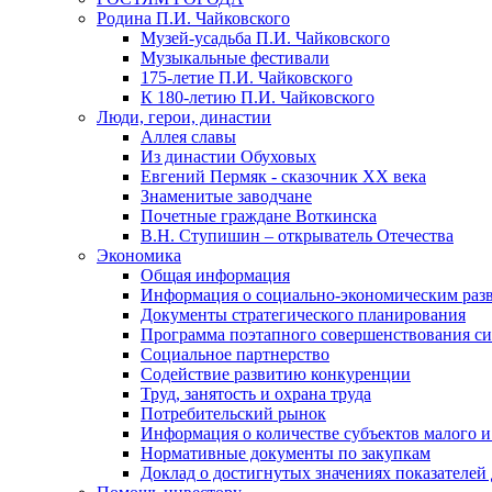
Родина П.И. Чайковского
Музей-усадьба П.И. Чайковского
Музыкальные фестивали
175-летие П.И. Чайковского
К 180-летию П.И. Чайковского
Люди, герои, династии
Аллея славы
Из династии Обуховых
Евгений Пермяк - сказочник XX века
Знаменитые заводчане
Почетные граждане Воткинска
В.Н. Ступишин – открыватель Отечества
Экономика
Общая информация
Информация о социально-экономическим раз
Документы стратегического планирования
Программа поэтапного совершенствования си
Социальное партнерство
Содействие развитию конкуренции
Труд, занятость и охрана труда
Потребительский рынок
Информация о количестве субъектов малого и
Нормативные документы по закупкам
Доклад о достигнутых значениях показателей