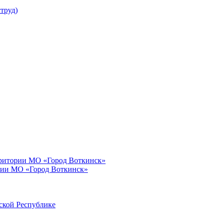
труд)
рритории МО «Город Воткинск»
рии МО «Город Воткинск»
ской Республике