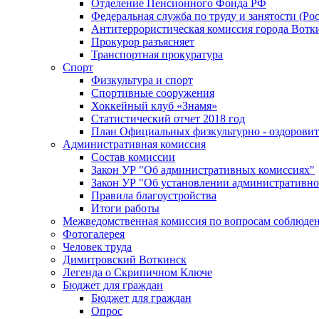
Отделение Пенсионного Фонда РФ
Федеральная служба по труду и занятости (Рос
Антитеррористическая комиссия города Вотк
Прокурор разъясняет
Транспортная прокуратура
Спорт
Физкультура и спорт
Спортивные сооружения
Хоккейный клуб «Знамя»
Статистический отчет 2018 год
План Официальных физкультурно - оздоровит
Административная комиссия
Состав комиссии
Закон УР "Об административных комиссиях"
Закон УР "Об установлении административно
Правила благоустройства
Итоги работы
Межведомственная комиссия по вопросам соблюдени
Фотогалерея
Человек труда
Димитровский Воткинск
Легенда о Скрипичном Ключе
Бюджет для граждан
Бюджет для граждан
Опрос