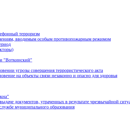
лефонный терроризм
ичениям, вводимым особым противопожарным режимом
ериод
кторы)
и "Воткинский"
овении угрозы совершения террористического акта
ение на объекты связи незаконно и опасно для здоровья
окна"
ыдаче документов, утраченных в результате чрезвычайной ситу
службе муниципального образования