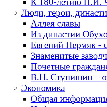
К 180-летию П.И. 
Люди, герои, династ
Аллея славы
Из династии Обух
Евгений Пермяк - 
Знаменитые заводч
Почетные граждан
В.Н. Ступишин – о
Экономика
Общая информаци