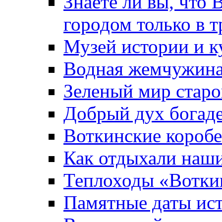
Знаете ли вы, что 
городом только в т
Музей истории и к
Водная жемчужин
Зеленый мир старо
Добрый дух богад
Воткинские короб
Как отдыхали наш
Теплоходы «Вотки
Памятные даты ис