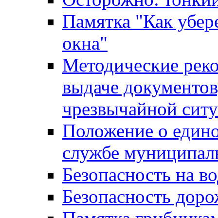
Памятка "Как убере
окна"
Методические рек
выдаче документов
чрезвычайной сит
Положение о един
службе муниципал
Безопасность на в
Безопасность дор