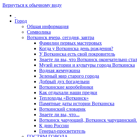
Вернуться к обычному виду
Город
Общая информация
Символика
Воткинск вчера, сегодня, завтра
Фамилии первых мастеровых
Когда у Воткинска день рождения?
У Воткинска есть свой покровитель
Знаете ли вы, что Воткинск окончательно стал
Музей истории и культуры города Воткинска
Водная жемчужина
Зеленый мир старого города
Добрый дух богадельни
Воткинские коробейники
Как отдыхали наши предки
Теплоходы «Воткинск»
Памятные даты истории Воткинска
Воткинский словарик
Знаете ли вы, что...
Воткинск чарующий, Воткинск чарущински
К дню России
Генерал-просветитель
ГОСТЯМ ГОРОДА