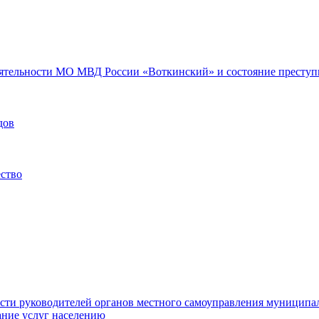
еятельности МО МВД России «Воткинский» и состояние преступн
дов
ество
ости руководителей органов местного самоуправления муниципа
ние услуг населению