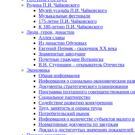
Родина П.И. Чайковского
Музей-усадьба П.И. Чайковского
Музыкальные фестивали
175-летие П.И. Чайковского
К 180-летию П.И. Чайковского
Люди, герои, династии
Аллея славы
Из династии Обуховых
Евгений Пермяк - сказочник XX века
Знаменитые заводчане
Почетные граждане Воткинска
В.Н. Ступишин – открыватель Отечества
Экономика
Общая информация
Информация о социально-экономическим раз
Документы стратегического планирования
Программа поэтапного совершенствования си
Социальное партнерство
Содействие развитию конкуренции
Труд, занятость и охрана труда
Потребительский рынок
Информация о количестве субъектов малого и
Нормативные документы по закупкам
Доклад о достигнутых значениях показателей