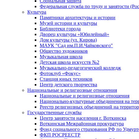
Социальная защита
Федеральная служба по труду и занятости (Рос
Культура
Памятники архитектуры и истории
Музей истории и культуры
Библиотеки города
Дворец культуры «Юбилейный»
Дом культуры (ул. Кирова)
МАУК "Сад им.П.И.Чайковского"
Общество художников
Музыкальная школа
Детская школа искусств №2
Музыкально-педагогический колледж
Фотоклуб «Фокус»
Станция юных техников
Центр детского творчества
Национальные и религиозные отношения
Национальные и религиозные отношения
Национально-культурные объединения на те
Реестр религиозных объединений на террито
Государственные службы
Центр занятости населения г. Воткинска
Воткинская Межрайонная прокуратура
Фонд социального страхования РФ по Удмурт
ФКП РОСРЕЕСТР