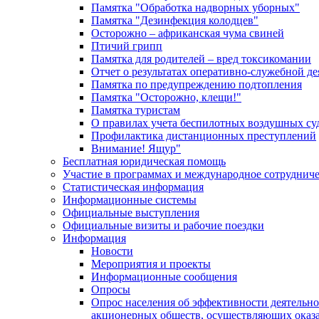
Памятка "Обработка надворных уборных"
Памятка "Дезинфекция колодцев"
Осторожно – африканская чума свиней
Птичий грипп
Памятка для родителей – вред токсикомании
Отчет о результатах оперативно-служебной д
Памятка по предупреждению подтопления
Памятка "Осторожно, клещи!"
Памятка туристам
О правилах учета беспилотных воздушных су
Профилактика дистанционных преступлений
Внимание! Ящур"
Бесплатная юридическая помощь
Участие в программах и международное сотруднич
Статистическая информация
Информационные системы
Официальные выступления
Официальные визиты и рабочие поездки
Информация
Новости
Мероприятия и проекты
Информационные сообщения
Опросы
Опрос населения об эффективности деятельн
акционерных обществ, осуществляющих оказа