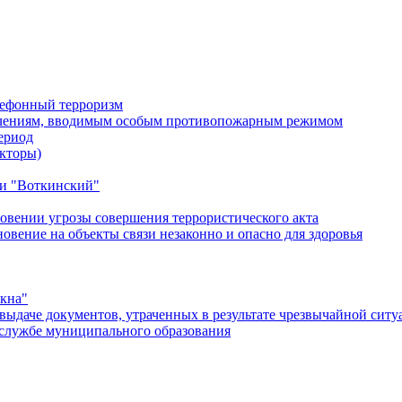
лефонный терроризм
ичениям, вводимым особым противопожарным режимом
ериод
кторы)
и "Воткинский"
овении угрозы совершения террористического акта
ение на объекты связи незаконно и опасно для здоровья
окна"
ыдаче документов, утраченных в результате чрезвычайной ситу
службе муниципального образования