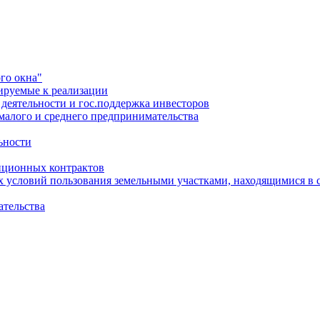
го окна"
ируемые к реализации
еятельности и гос.поддержка инвесторов
малого и среднего предпринимательства
ьности
иционных контрактов
х условий пользования земельными участками, находящимися в 
ательства