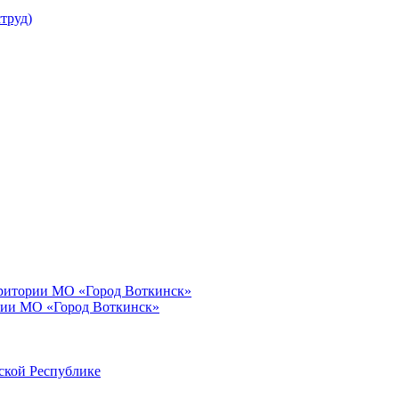
труд)
рритории МО «Город Воткинск»
рии МО «Город Воткинск»
ской Республике