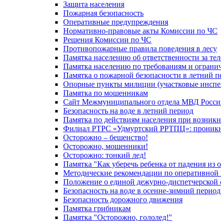
Защита населения
Пожарная безопасность
Оперативные предупреждения
Нормативно-правовые акты Комиссии по ЧС
Решения Комиссии по ЧС
Противопожарные правила поведения в лесу
Памятка населению об ответственности за те
Памятка населению по требованиям и огран
Памятка о пожарной безопасности в летний п
Опорные пункты милиции (участковые инспе
Памятка по мошенникам
Сайт Межмуниципального отдела МВД Росси
Безопасность на воде в летний период
Памятка по действиям населения при возникн
Филиал РТРС «Удмуртский РРТПЦ»: проникнов
Осторожно – бешенство!
Осторожно, мошенники!
Осторожно: тонкий лед!
Памятка "Как уберечь ребенка от падения из 
Методические рекомендации по оперативной в
Положение о единой дежурно-диспетчерской 
Безопасность на воде в осенне-зимний период
Безопасность дорожного движения
Памятка грибникам
Памятка "Осторожно, гололед!"