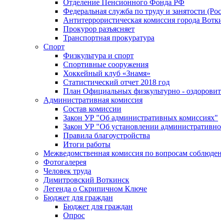
Отделение Пенсионного Фонда РФ
Федеральная служба по труду и занятости (Рос
Антитеррористическая комиссия города Вотк
Прокурор разъясняет
Транспортная прокуратура
Спорт
Физкультура и спорт
Спортивные сооружения
Хоккейный клуб «Знамя»
Статистический отчет 2018 год
План Официальных физкультурно - оздоровит
Административная комиссия
Состав комиссии
Закон УР "Об административных комиссиях"
Закон УР "Об установлении административно
Правила благоустройства
Итоги работы
Межведомственная комиссия по вопросам соблюдени
Фотогалерея
Человек труда
Димитровский Воткинск
Легенда о Скрипичном Ключе
Бюджет для граждан
Бюджет для граждан
Опрос