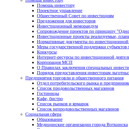
Помощь инвестору
Помощь инвестору
Проектное управление
Общественный Совет по инвестициям
Предложения для инвесторов
Инвестиционный меморандум
Сопровождение проектов по принципу "Oдно
Инвестиционные проекты реализуемые, план
Нормативные документы по инвестиционной д
Меры государственной поддержки субъектов 
Конкурсы
Интернет-ресурсы по инвестиционной деятел
Корпорация МСП
О Правилах заключения специальных инвест
Порядок предоставления инвесторам льготны
Предприятия торговли и общественного питания
Отдел потребительского рынка и предприним
Список продовольственных магазинов
Гостиницы
Кафе, бистро
Cписок рынков и ярмарок
Список непродовольственных магазинов
Социальная сфера
Образование
Медицинские организации города Воткинска