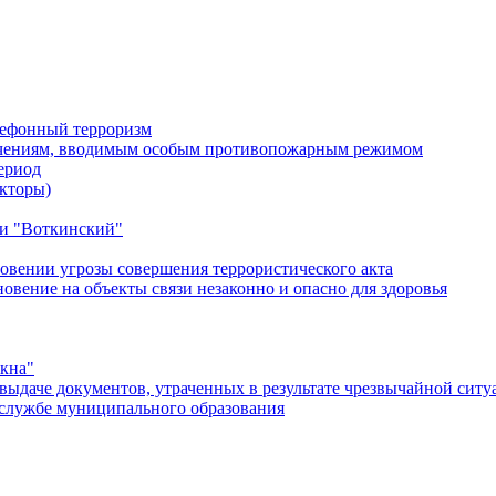
лефонный терроризм
ичениям, вводимым особым противопожарным режимом
ериод
кторы)
и "Воткинский"
овении угрозы совершения террористического акта
ение на объекты связи незаконно и опасно для здоровья
окна"
ыдаче документов, утраченных в результате чрезвычайной ситу
службе муниципального образования