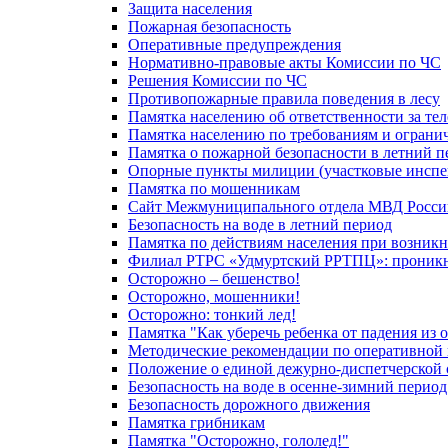
Защита населения
Пожарная безопасность
Оперативные предупреждения
Нормативно-правовые акты Комиссии по ЧС
Решения Комиссии по ЧС
Противопожарные правила поведения в лесу
Памятка населению об ответственности за те
Памятка населению по требованиям и огран
Памятка о пожарной безопасности в летний п
Опорные пункты милиции (участковые инспе
Памятка по мошенникам
Сайт Межмуниципального отдела МВД Росси
Безопасность на воде в летний период
Памятка по действиям населения при возникн
Филиал РТРС «Удмуртский РРТПЦ»: проникнов
Осторожно – бешенство!
Осторожно, мошенники!
Осторожно: тонкий лед!
Памятка "Как уберечь ребенка от падения из 
Методические рекомендации по оперативной в
Положение о единой дежурно-диспетчерской 
Безопасность на воде в осенне-зимний период
Безопасность дорожного движения
Памятка грибникам
Памятка "Осторожно, гололед!"