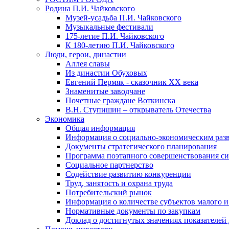
Родина П.И. Чайковского
Музей-усадьба П.И. Чайковского
Музыкальные фестивали
175-летие П.И. Чайковского
К 180-летию П.И. Чайковского
Люди, герои, династии
Аллея славы
Из династии Обуховых
Евгений Пермяк - сказочник XX века
Знаменитые заводчане
Почетные граждане Воткинска
В.Н. Ступишин – открыватель Отечества
Экономика
Общая информация
Информация о социально-экономическим раз
Документы стратегического планирования
Программа поэтапного совершенствования си
Социальное партнерство
Содействие развитию конкуренции
Труд, занятость и охрана труда
Потребительский рынок
Информация о количестве субъектов малого и
Нормативные документы по закупкам
Доклад о достигнутых значениях показателей