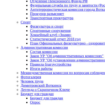
Отделение Пенсионного Фонда РФ
Федеральная служба по труду и занятости (Рос
Антитеррористическая комиссия города Вотк
Прокурор разъясняет
Транспортная прокуратура
Спорт
Физкультура и спорт
Спортивные сооружения
Хоккейный клуб «Знамя»
Статистический отчет 2018 год
План Официальных физкультурно - оздоровит
Административная комиссия
Состав комиссии
Закон УР "Об административных комиссиях"
Закон УР "Об установлении административно
Правила благоустройства
Итоги работы
Межведомственная комиссия по вопросам соблюдени
Фотогалерея
Человек труда
Димитровский Воткинск
Легенда о Скрипичном Ключе
Бюджет для граждан
Бюджет для граждан
Опрос