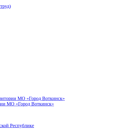
труд)
рритории МО «Город Воткинск»
рии МО «Город Воткинск»
ской Республике