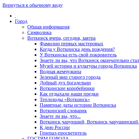
Вернуться к обычному виду
Город
Общая информация
Символика
Воткинск вчера, сегодня, завтра
Фамилии первых мастеровых
Когда у Воткинска день рождения?
У Воткинска есть свой покровитель
Знаете ли вы, что Воткинск окончательно стал
Музей истории и культуры города Воткинска
Водная жемчужина
Зеленый мир старого города
Добрый дух богадельни
Воткинские коробейники
Как отдыхали наши предки
Теплоходы «Воткинск»
Памятные даты истории Воткинска
Воткинский словарик
Знаете ли вы, что...
Воткинск чарующий, Воткинск чарущински
К дню России
Генерал-просветитель
ГОСТЯМ ГОРОДА