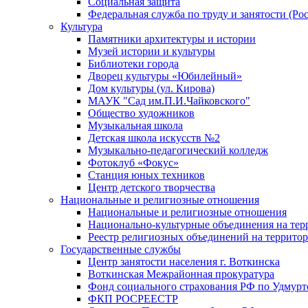
Социальная защита
Федеральная служба по труду и занятости (Рос
Культура
Памятники архитектуры и истории
Музей истории и культуры
Библиотеки города
Дворец культуры «Юбилейный»
Дом культуры (ул. Кирова)
МАУК "Сад им.П.И.Чайковского"
Общество художников
Музыкальная школа
Детская школа искусств №2
Музыкально-педагогический колледж
Фотоклуб «Фокус»
Станция юных техников
Центр детского творчества
Национальные и религиозные отношения
Национальные и религиозные отношения
Национально-культурные объединения на те
Реестр религиозных объединений на террито
Государственные службы
Центр занятости населения г. Воткинска
Воткинская Межрайонная прокуратура
Фонд социального страхования РФ по Удмурт
ФКП РОСРЕЕСТР