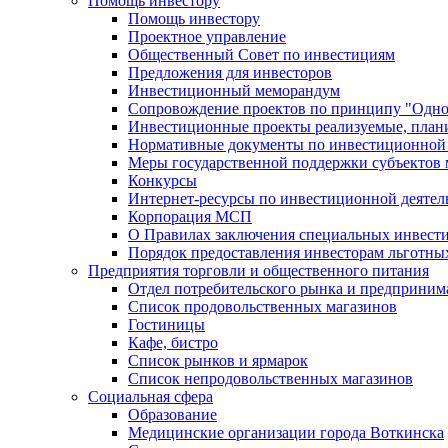
Помощь инвестору
Помощь инвестору
Проектное управление
Общественный Совет по инвестициям
Предложения для инвесторов
Инвестиционный меморандум
Сопровождение проектов по принципу "Oдно
Инвестиционные проекты реализуемые, план
Нормативные документы по инвестиционной д
Меры государственной поддержки субъектов 
Конкурсы
Интернет-ресурсы по инвестиционной деятел
Корпорация МСП
О Правилах заключения специальных инвест
Порядок предоставления инвесторам льготны
Предприятия торговли и общественного питания
Отдел потребительского рынка и предприним
Список продовольственных магазинов
Гостиницы
Кафе, бистро
Cписок рынков и ярмарок
Список непродовольственных магазинов
Социальная сфера
Образование
Медицинские организации города Воткинска