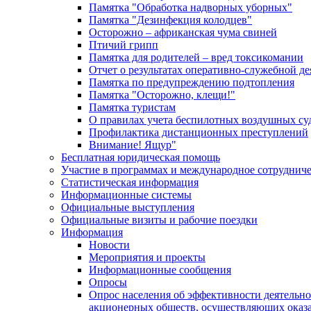
Памятка "Обработка надворных уборных"
Памятка "Дезинфекция колодцев"
Осторожно – африканская чума свиней
Птичий грипп
Памятка для родителей – вред токсикомании
Отчет о результатах оперативно-служебной д
Памятка по предупреждению подтопления
Памятка "Осторожно, клещи!"
Памятка туристам
О правилах учета беспилотных воздушных су
Профилактика дистанционных преступлений
Внимание! Ящур"
Бесплатная юридическая помощь
Участие в программах и международное сотруднич
Статистическая информация
Информационные системы
Официальные выступления
Официальные визиты и рабочие поездки
Информация
Новости
Мероприятия и проекты
Информационные сообщения
Опросы
Опрос населения об эффективности деятельн
акционерных обществ, осуществляющих оказа