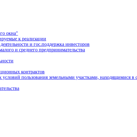
го окна"
ируемые к реализации
еятельности и гос.поддержка инвесторов
малого и среднего предпринимательства
ьности
иционных контрактов
х условий пользования земельными участками, находящимися в 
ательства