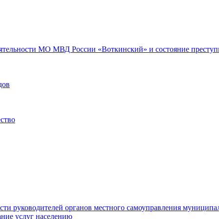
еятельности МО МВД России «Воткинский» и состояние преступн
дов
ество
ости руководителей органов местного самоуправления муниципа
ние услуг населению