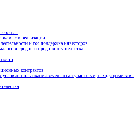
го окна"
ируемые к реализации
еятельности и гос.поддержка инвесторов
малого и среднего предпринимательства
ьности
иционных контрактов
х условий пользования земельными участками, находящимися в 
ательства