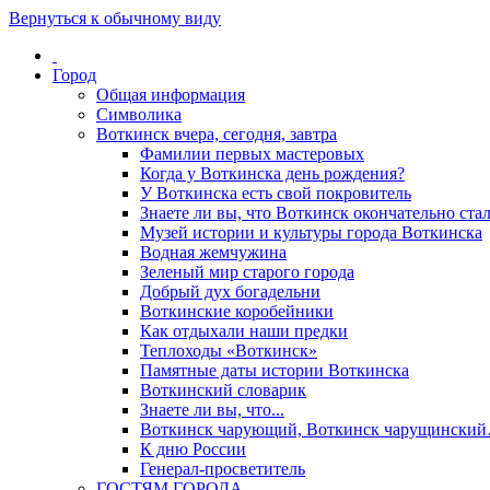
Вернуться к обычному виду
Город
Общая информация
Символика
Воткинск вчера, сегодня, завтра
Фамилии первых мастеровых
Когда у Воткинска день рождения?
У Воткинска есть свой покровитель
Знаете ли вы, что Воткинск окончательно стал
Музей истории и культуры города Воткинска
Водная жемчужина
Зеленый мир старого города
Добрый дух богадельни
Воткинские коробейники
Как отдыхали наши предки
Теплоходы «Воткинск»
Памятные даты истории Воткинска
Воткинский словарик
Знаете ли вы, что...
Воткинск чарующий, Воткинск чарущински
К дню России
Генерал-просветитель
ГОСТЯМ ГОРОДА