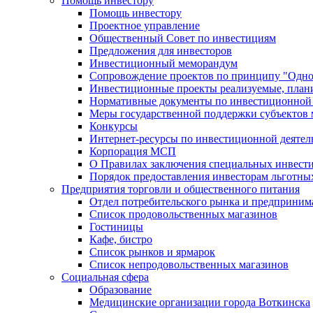
Помощь инвестору
Помощь инвестору
Проектное управление
Общественный Совет по инвестициям
Предложения для инвесторов
Инвестиционный меморандум
Сопровождение проектов по принципу "Oдно
Инвестиционные проекты реализуемые, план
Нормативные документы по инвестиционной д
Меры государственной поддержки субъектов 
Конкурсы
Интернет-ресурсы по инвестиционной деятел
Корпорация МСП
О Правилах заключения специальных инвест
Порядок предоставления инвесторам льготны
Предприятия торговли и общественного питания
Отдел потребительского рынка и предприним
Список продовольственных магазинов
Гостиницы
Кафе, бистро
Cписок рынков и ярмарок
Список непродовольственных магазинов
Социальная сфера
Образование
Медицинские организации города Воткинска