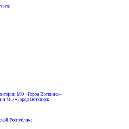
труд)
рритории МО «Город Воткинск»
рии МО «Город Воткинск»
ской Республике