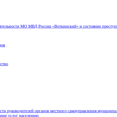
еятельности МО МВД России «Воткинский» и состояние преступн
дов
ество
ости руководителей органов местного самоуправления муниципа
ние услуг населению