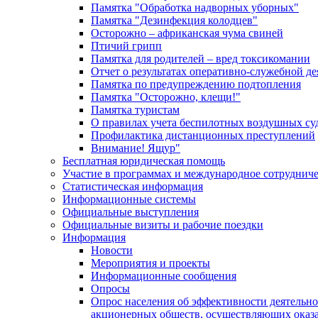
Памятка "Обработка надворных уборных"
Памятка "Дезинфекция колодцев"
Осторожно – африканская чума свиней
Птичий грипп
Памятка для родителей – вред токсикомании
Отчет о результатах оперативно-служебной д
Памятка по предупреждению подтопления
Памятка "Осторожно, клещи!"
Памятка туристам
О правилах учета беспилотных воздушных су
Профилактика дистанционных преступлений
Внимание! Ящур"
Бесплатная юридическая помощь
Участие в программах и международное сотруднич
Статистическая информация
Информационные системы
Официальные выступления
Официальные визиты и рабочие поездки
Информация
Новости
Мероприятия и проекты
Информационные сообщения
Опросы
Опрос населения об эффективности деятельн
акционерных обществ, осуществляющих оказа