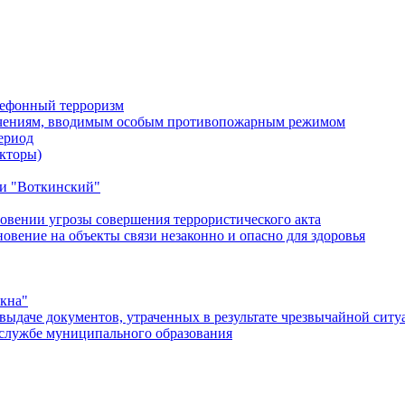
лефонный терроризм
ичениям, вводимым особым противопожарным режимом
ериод
кторы)
и "Воткинский"
овении угрозы совершения террористического акта
ение на объекты связи незаконно и опасно для здоровья
окна"
ыдаче документов, утраченных в результате чрезвычайной ситу
службе муниципального образования