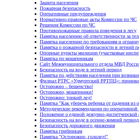
Защита населения
Пожарная безопасность
Оперативные предупреждения
Нормативно-правовые акты Комиссии по ЧС
Решения Комиссии по ЧС
Противопожарные правила поведения в лесу
Памятка населению об ответственности за те
Памятка населению по требованиям и огран
Памятка о пожарной безопасности в летний п
Опорные пункты милиции (участковые инспе
Памятка по мошенникам
Сайт Межмуниципального отдела МВД Росси
Безопасность на воде в летний период
Памятка по действиям населения при возникн
Филиал РТРС «Удмуртский РРТПЦ»: проникнов
Осторожно – бешенство!
Осторожно, мошенники!
Осторожно: тонкий лед!
Памятка "Как уберечь ребенка от падения из 
Методические рекомендации по оперативной в
Положение о единой дежурно-диспетчерской 
Безопасность на воде в осенне-зимний период
Безопасность дорожного движения
Памятка грибникам
Памятка "Осторожно, гололед!"