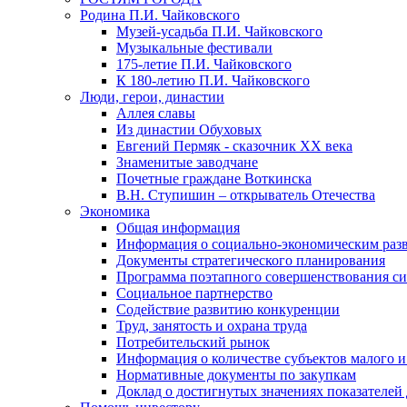
Родина П.И. Чайковского
Музей-усадьба П.И. Чайковского
Музыкальные фестивали
175-летие П.И. Чайковского
К 180-летию П.И. Чайковского
Люди, герои, династии
Аллея славы
Из династии Обуховых
Евгений Пермяк - сказочник XX века
Знаменитые заводчане
Почетные граждане Воткинска
В.Н. Ступишин – открыватель Отечества
Экономика
Общая информация
Информация о социально-экономическим раз
Документы стратегического планирования
Программа поэтапного совершенствования си
Социальное партнерство
Содействие развитию конкуренции
Труд, занятость и охрана труда
Потребительский рынок
Информация о количестве субъектов малого и
Нормативные документы по закупкам
Доклад о достигнутых значениях показателей