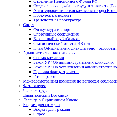
Отделение Пенсионного Фонда РФ
Федеральная служба по труду и занятости (Рос
Антитеррористическая комиссия города Вотк
Прокурор разъясняет
Транспортная прокуратура
Спорт
Физкультура и спорт
Спортивные сооружения
Хоккейный клуб «Знамя»
Статистический отчет 2018 год
План Официальных физкультурно - оздоровит
Административная комиссия
Состав комиссии
Закон УР "Об административных комиссиях"
Закон УР "Об установлении административно
Правила благоустройства
Итоги работы
Межведомственная комиссия по вопросам соблюдени
Фотогалерея
Человек труда
Димитровский Воткинск
Легенда о Скрипичном Ключе
Бюджет для граждан
Бюджет для граждан
Опрос