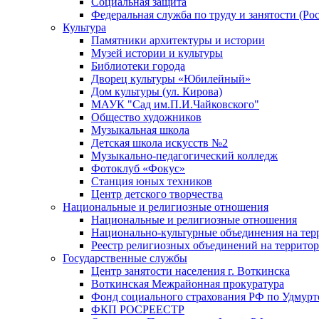
Социальная защита
Федеральная служба по труду и занятости (Рос
Культура
Памятники архитектуры и истории
Музей истории и культуры
Библиотеки города
Дворец культуры «Юбилейный»
Дом культуры (ул. Кирова)
МАУК "Сад им.П.И.Чайковского"
Общество художников
Музыкальная школа
Детская школа искусств №2
Музыкально-педагогический колледж
Фотоклуб «Фокус»
Станция юных техников
Центр детского творчества
Национальные и религиозные отношения
Национальные и религиозные отношения
Национально-культурные объединения на те
Реестр религиозных объединений на террито
Государственные службы
Центр занятости населения г. Воткинска
Воткинская Межрайонная прокуратура
Фонд социального страхования РФ по Удмурт
ФКП РОСРЕЕСТР