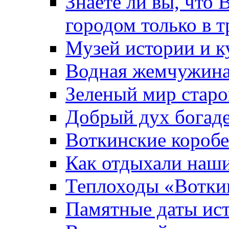
Знаете ли вы, что 
городом только в т
Музей истории и к
Водная жемчужин
Зеленый мир старо
Добрый дух богад
Воткинские короб
Как отдыхали наш
Теплоходы «Вотки
Памятные даты ис