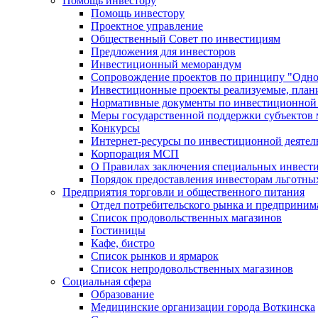
Помощь инвестору
Помощь инвестору
Проектное управление
Общественный Совет по инвестициям
Предложения для инвесторов
Инвестиционный меморандум
Сопровождение проектов по принципу "Oдно
Инвестиционные проекты реализуемые, план
Нормативные документы по инвестиционной д
Меры государственной поддержки субъектов 
Конкурсы
Интернет-ресурсы по инвестиционной деятел
Корпорация МСП
О Правилах заключения специальных инвест
Порядок предоставления инвесторам льготны
Предприятия торговли и общественного питания
Отдел потребительского рынка и предприним
Список продовольственных магазинов
Гостиницы
Кафе, бистро
Cписок рынков и ярмарок
Список непродовольственных магазинов
Социальная сфера
Образование
Медицинские организации города Воткинска