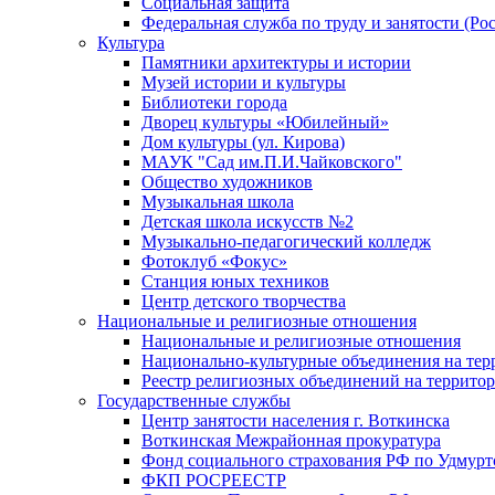
Социальная защита
Федеральная служба по труду и занятости (Рос
Культура
Памятники архитектуры и истории
Музей истории и культуры
Библиотеки города
Дворец культуры «Юбилейный»
Дом культуры (ул. Кирова)
МАУК "Сад им.П.И.Чайковского"
Общество художников
Музыкальная школа
Детская школа искусств №2
Музыкально-педагогический колледж
Фотоклуб «Фокус»
Станция юных техников
Центр детского творчества
Национальные и религиозные отношения
Национальные и религиозные отношения
Национально-культурные объединения на те
Реестр религиозных объединений на террито
Государственные службы
Центр занятости населения г. Воткинска
Воткинская Межрайонная прокуратура
Фонд социального страхования РФ по Удмурт
ФКП РОСРЕЕСТР