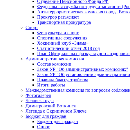
Отделение Пенсионного Фонда РФ
Федеральная служба по труду и занятости (Рос
Антитеррористическая комиссия города Вотк
Прокурор разъясняет
Транспортная прокуратура
Спорт
Физкультура и спорт
Спортивные сооружения
Хоккейный клуб «Знамя»
Статистический отчет 2018 год
План Официальных физкультурно - оздоровит
Административная комиссия
Состав комиссии
Закон УР "Об административных комиссиях"
Закон УР "Об установлении административно
Правила благоустройства
Итоги работы
Межведомственная комиссия по вопросам соблюдени
Фотогалерея
Человек труда
Димитровский Воткинск
Легенда о Скрипичном Ключе
Бюджет для граждан
Бюджет для граждан
Опрос