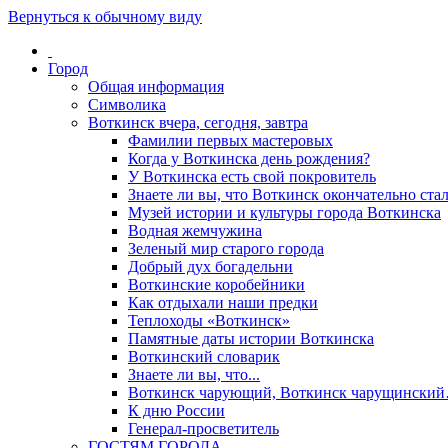
Вернуться к обычному виду
Город
Общая информация
Символика
Воткинск вчера, сегодня, завтра
Фамилии первых мастеровых
Когда у Воткинска день рождения?
У Воткинска есть свой покровитель
Знаете ли вы, что Воткинск окончательно стал
Музей истории и культуры города Воткинска
Водная жемчужина
Зеленый мир старого города
Добрый дух богадельни
Воткинские коробейники
Как отдыхали наши предки
Теплоходы «Воткинск»
Памятные даты истории Воткинска
Воткинский словарик
Знаете ли вы, что...
Воткинск чарующий, Воткинск чарущински
К дню России
Генерал-просветитель
ГОСТЯМ ГОРОДА