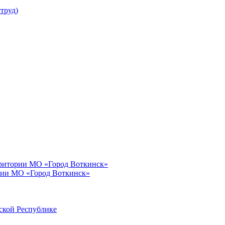
труд)
рритории МО «Город Воткинск»
рии МО «Город Воткинск»
ской Республике