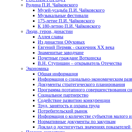
Родина П.И. Чайковского
Музей-усадьба П.И. Чайковского
Музыкальные фестивали
175-летие П.И. Чайковского
К 180-летию П.И. Чайковского
Люди, герои, династии
Аллея славы
Из династии Обуховых
Евгений Пермяк - сказочник XX века
Знаменитые заводчане
Почетные граждане Воткинска
В.Н. Ступишин – открыватель Отечества
Экономика
Общая информация
Информация о социально-экономическим раз
Документы стратегического планирования
Программа поэтапного совершенствования си
Социальное партнерство
Содействие развитию конкуренции
Труд, занятость и охрана труда
Потребительский рынок
Информация о количестве субъектов малого и
Нормативные документы по закупкам
Доклад о достигнутых значениях показателей