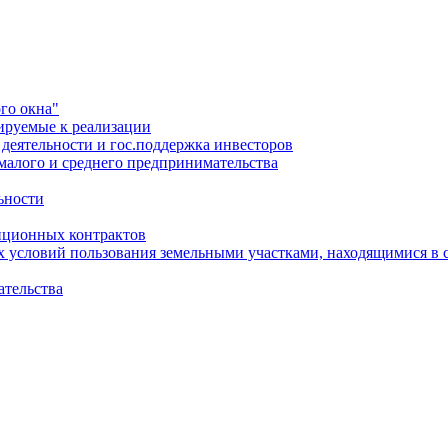
го окна"
ируемые к реализации
еятельности и гос.поддержка инвесторов
малого и среднего предпринимательства
ьности
иционных контрактов
х условий пользования земельными участками, находящимися в 
ательства