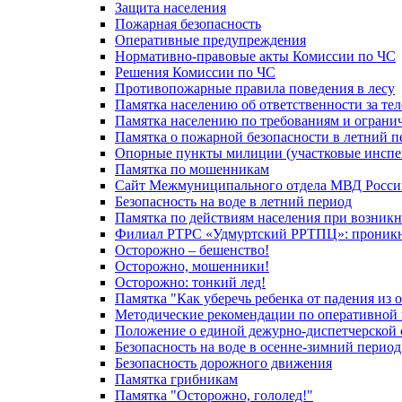
Защита населения
Пожарная безопасность
Оперативные предупреждения
Нормативно-правовые акты Комиссии по ЧС
Решения Комиссии по ЧС
Противопожарные правила поведения в лесу
Памятка населению об ответственности за те
Памятка населению по требованиям и огран
Памятка о пожарной безопасности в летний п
Опорные пункты милиции (участковые инспе
Памятка по мошенникам
Сайт Межмуниципального отдела МВД Росси
Безопасность на воде в летний период
Памятка по действиям населения при возникн
Филиал РТРС «Удмуртский РРТПЦ»: проникнов
Осторожно – бешенство!
Осторожно, мошенники!
Осторожно: тонкий лед!
Памятка "Как уберечь ребенка от падения из 
Методические рекомендации по оперативной в
Положение о единой дежурно-диспетчерской 
Безопасность на воде в осенне-зимний период
Безопасность дорожного движения
Памятка грибникам
Памятка "Осторожно, гололед!"