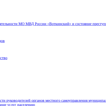
еятельности МО МВД России «Воткинский» и состояние преступн
дов
ество
ости руководителей органов местного самоуправления муниципа
ние услуг населению