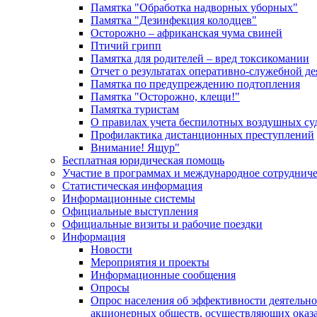
Памятка "Обработка надворных уборных"
Памятка "Дезинфекция колодцев"
Осторожно – африканская чума свиней
Птичий грипп
Памятка для родителей – вред токсикомании
Отчет о результатах оперативно-служебной д
Памятка по предупреждению подтопления
Памятка "Осторожно, клещи!"
Памятка туристам
О правилах учета беспилотных воздушных су
Профилактика дистанционных преступлений
Внимание! Ящур"
Бесплатная юридическая помощь
Участие в программах и международное сотруднич
Статистическая информация
Информационные системы
Официальные выступления
Официальные визиты и рабочие поездки
Информация
Новости
Мероприятия и проекты
Информационные сообщения
Опросы
Опрос населения об эффективности деятельн
акционерных обществ, осуществляющих оказа