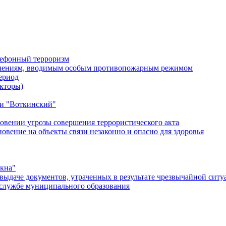
лефонный терроризм
ичениям, вводимым особым противопожарным режимом
ериод
кторы)
и "Воткинский"
овении угрозы совершения террористического акта
ение на объекты связи незаконно и опасно для здоровья
окна"
ыдаче документов, утраченных в результате чрезвычайной ситу
службе муниципального образования