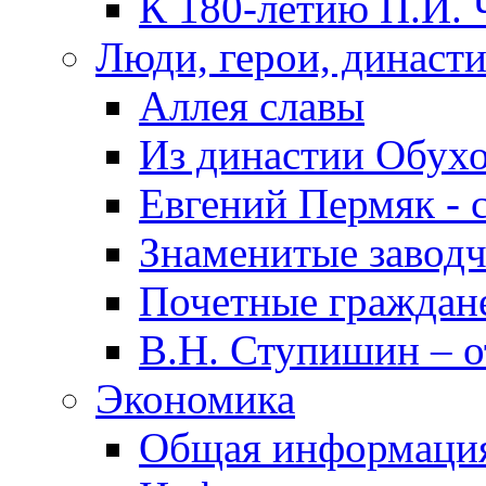
К 180-летию П.И. 
Люди, герои, династ
Аллея славы
Из династии Обух
Евгений Пермяк - 
Знаменитые заводч
Почетные граждан
В.Н. Ступишин – о
Экономика
Общая информаци