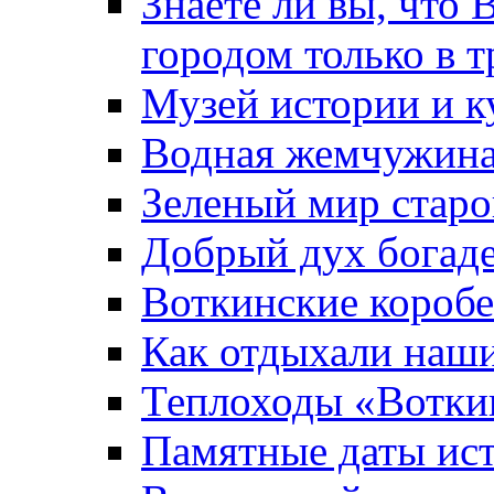
Знаете ли вы, что 
городом только в т
Музей истории и к
Водная жемчужин
Зеленый мир старо
Добрый дух богад
Воткинские короб
Как отдыхали наш
Теплоходы «Вотки
Памятные даты ис