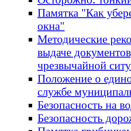
Памятка "Как убере
окна"
Методические рек
выдаче документов
чрезвычайной сит
Положение о един
службе муниципал
Безопасность на в
Безопасность дор